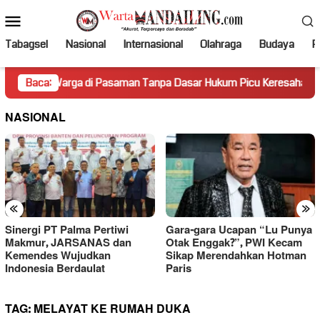
Loncat
Menu
ke
Mobile
konten
Tabagsel
Nasional
Internasional
Olahraga
Budaya
Po
h Warga di Pasaman Tanpa Dasar Hukum Picu Keresahan
Baca:
T
NASIONAL
«
»
Sinergi PT Palma Pertiwi
Gara-gara Ucapan “Lu Punya
Makmur, JARSANAS dan
Otak Enggak?”, PWI Kecam
Kemendes Wujudkan
Sikap Merendahkan Hotman
Indonesia Berdaulat
Paris
TAG:
MELAYAT KE RUMAH DUKA