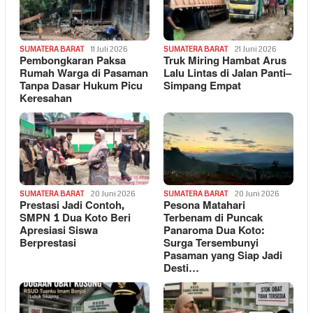
SUMATERA BARAT
11 Juli 2026
SUMATERA BARAT
21 Juni 2026
Pembongkaran Paksa
Truk Miring Hambat Arus
Rumah Warga di Pasaman
Lalu Lintas di Jalan Panti–
Tanpa Dasar Hukum Picu
Simpang Empat
Keresahan
SUMATERA BARAT
20 Juni 2026
SUMATERA BARAT
20 Juni 2026
Prestasi Jadi Contoh,
Pesona Matahari
SMPN 1 Dua Koto Beri
Terbenam di Puncak
Apresiasi Siswa
Panaroma Dua Koto:
Berprestasi
Surga Tersembunyi
Pasaman yang Siap Jadi
Desti…