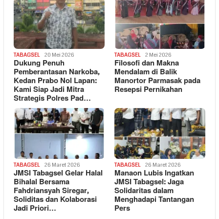
TABAGSEL
20 Mei 2026
TABAGSEL
2 Mei 2026
Dukung Penuh
Filosofi dan Makna
Pemberantasan Narkoba,
Mendalam di Balik
Kedan Prabo Nol Lapan:
Manortor Parmasak pada
Kami Siap Jadi Mitra
Resepsi Pernikahan
Strategis Polres Pad…
TABAGSEL
26 Maret 2026
TABAGSEL
26 Maret 2026
JMSI Tabagsel Gelar Halal
Manaon Lubis Ingatkan
Bihalal Bersama
JMSI Tabagsel: Jaga
Fahdriansyah Siregar,
Solidaritas dalam
Soliditas dan Kolaborasi
Menghadapi Tantangan
Jadi Priori…
Pers