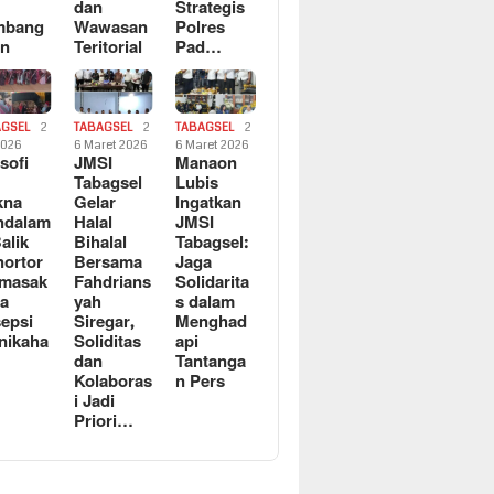
dan
Strategis
mbang
Wawasan
Polres
an
Teritorial
Pad…
AGSEL
2
TABAGSEL
2
TABAGSEL
2
2026
6 Maret 2026
6 Maret 2026
osofi
JMSI
Manaon
n
Tabagsel
Lubis
kna
Gelar
Ingatkan
ndalam
Halal
JMSI
Balik
Bihalal
Tabagsel:
ortor
Bersama
Jaga
rmasak
Fahdrians
Solidarita
a
yah
s dalam
epsi
Siregar,
Menghad
nikaha
Soliditas
api
dan
Tantanga
Kolaboras
n Pers
i Jadi
Priori…