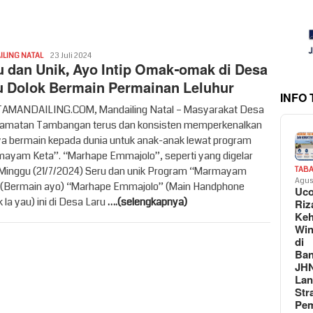
syahren
LING NATAL
23 Juli 2024
u dan Unik, Ayo Intip Omak-omak di Desa
u Dolok Bermain Permainan Leluhur
INFO
MANDAILING.COM, Mandailing Natal – Masyarakat Desa
camatan Tambangan terus dan konsisten memperkenalkan
a bermain kepada dunia untuk anak-anak lewat program
ayam Keta”. “Marhape Emmajolo”, seperti yang digelar
Minggu (21/7/2024) Seru dan unik Program “Marmayam
TAB
Agus
 (Bermain ayo) “Marhape Emmajolo” (Main Handphone
Uc
 la yau) ini di Desa Laru
….(selengkapnya)
Riz
Keh
Win
di
Ban
JH
La
Str
Pem