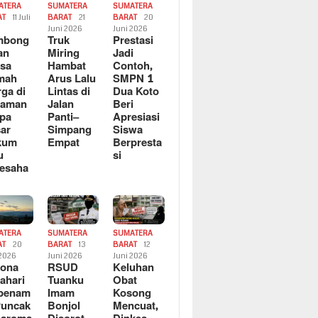
ATERA
SUMATERA
SUMATERA
AT
11 Juli
BARAT
21
BARAT
20
6
Juni 2026
Juni 2026
mbong
Truk
Prestasi
an
Miring
Jadi
sa
Hambat
Contoh,
mah
Arus Lalu
SMPN 1
ga di
Lintas di
Dua Koto
saman
Jalan
Beri
pa
Panti–
Apresiasi
ar
Simpang
Siswa
kum
Empat
Berpresta
u
si
esaha
ATERA
SUMATERA
SUMATERA
AT
20
BARAT
13
BARAT
12
 2026
Juni 2026
Juni 2026
sona
RSUD
Keluhan
ahari
Tuanku
Obat
rbenam
Imam
Kosong
Puncak
Bonjol
Mencuat,