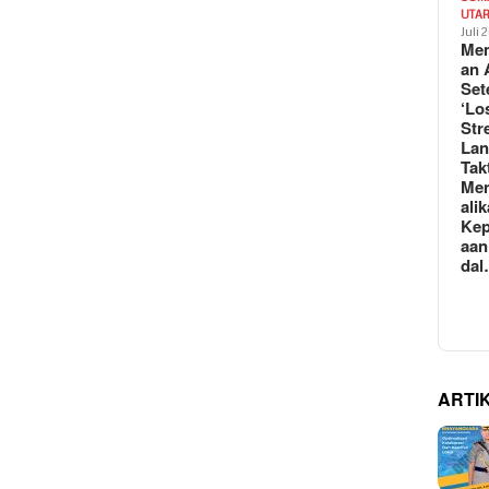
UTA
Juli 
Mem
an 
Set
‘Lo
Str
La
Tak
Me
ali
Kep
aan
da
ARTI