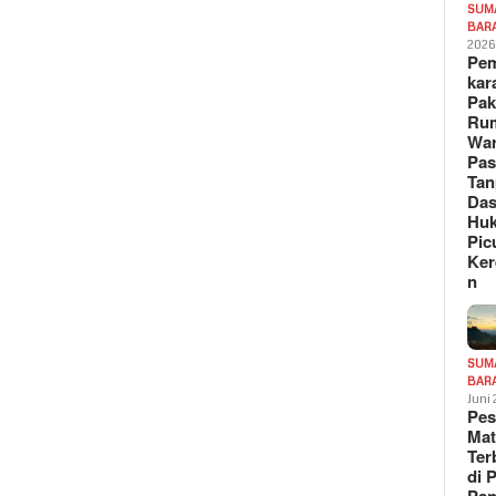
SUM
BAR
202
Pe
kar
Pak
Ru
War
Pa
Tan
Das
Hu
Pic
Ker
n
SUM
BAR
Juni
Pe
Mat
Te
di 