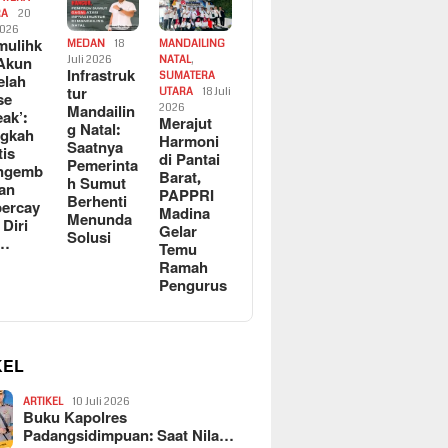
RA
20
2026
ulihk
MEDAN
18
MANDAILING
Akun
Juli 2026
NATAL
,
Infrastruk
SUMATERA
elah
tur
UTARA
18 Juli
se
Mandailin
2026
eak’:
Merajut
g Natal:
ngkah
Harmoni
Saatnya
tis
di Pantai
Pemerinta
ngemb
Barat,
h Sumut
kan
PAPPRI
Berhenti
ercay
Madina
Menunda
 Diri
Gelar
Solusi
l…
Temu
Ramah
Pengurus
KEL
ARTIKEL
10 Juli 2026
Buku Kapolres
Padangsidimpuan: Saat Nila…