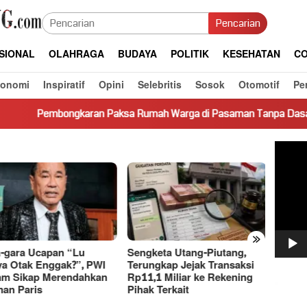
Pencarian
SIONAL
OLAHRAGA
BUDAYA
POLITIK
KESEHATAN
CO
konomi
Inspiratif
Opini
Selebritis
Sosok
Otomotif
Pe
karan Paksa Rumah Warga di Pasaman Tanpa Dasar Hukum Picu K
Pemut
Video
»
-gara Ucapan “Lu
Sengketa Utang-Piutang,
Dasco
a Otak Enggak?”, PWI
Terungkap Jejak Transaksi
Basri 
m Sikap Merendahkan
Rp11,1 Miliar ke Rekening
Bahas
an Paris
Pihak Terkait
Ekono