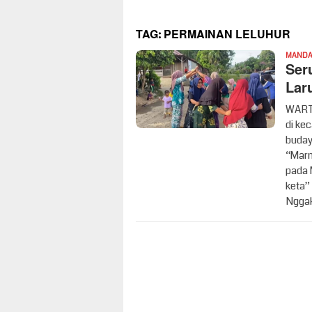
TAG:
PERMAINAN LELUHUR
MANDAI
Ser
Lar
WARTA
di ke
buday
“Marm
pada 
keta”
Nggak