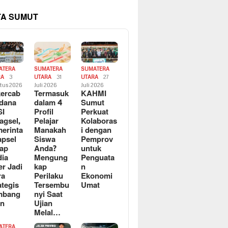
TA SUMUT
ATERA
SUMATERA
SUMATERA
RA
3
UTARA
31
UTARA
27
tus 2026
Juli 2026
Juli 2026
ercab
Termasuk
KAHMI
dana
dalam 4
Sumut
SI
Profil
Perkuat
agsel,
Pelajar
Kolaboras
erinta
Manakah
i dengan
apsel
Siswa
Pemprov
ap
Anda?
untuk
ia
Mengung
Penguata
er Jadi
kap
n
ra
Perilaku
Ekonomi
ategis
Tersembu
Umat
mbang
nyi Saat
an
Ujian
Melal…
ATERA