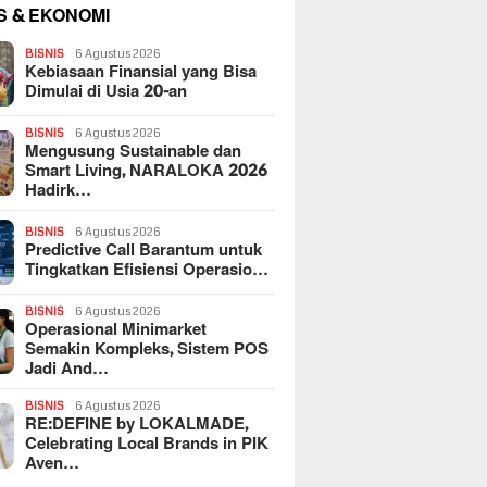
S & EKONOMI
BISNIS
6 Agustus 2026
Kebiasaan Finansial yang Bisa
Dimulai di Usia 20-an
BISNIS
6 Agustus 2026
Mengusung Sustainable dan
Smart Living, NARALOKA 2026
Hadirk…
BISNIS
6 Agustus 2026
Predictive Call Barantum untuk
Tingkatkan Efisiensi Operasio…
BISNIS
6 Agustus 2026
Operasional Minimarket
Semakin Kompleks, Sistem POS
Jadi And…
BISNIS
6 Agustus 2026
RE:DEFINE by LOKALMADE,
Celebrating Local Brands in PIK
Aven…