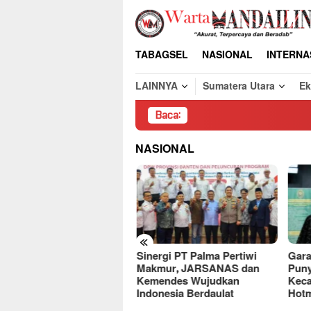
Loncat
ke
konten
TABAGSEL
NASIONAL
INTERNA
LAINNYA
Sumatera Utara
E
Baca:
Pembong
NASIONAL
«
Sinergi PT Palma Pertiwi
Gara
deret Kasus,
Makmur, JARSANAS dan
Puny
ercayaan Publik ke Bank
Kemendes Wujudkan
Keca
diri Terancam
Indonesia Berdaulat
Hotm