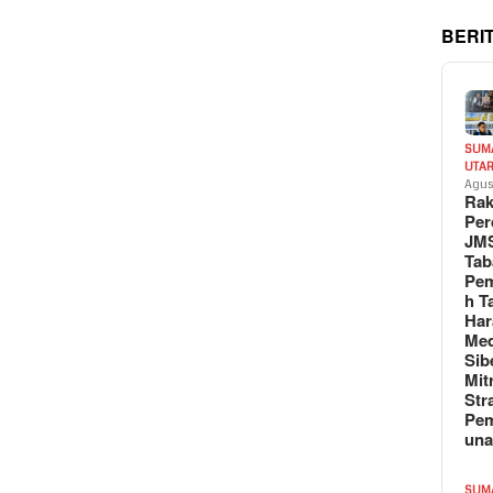
BERI
SUM
UTA
Agus
Rak
Per
JM
Tab
Pem
h T
Har
Med
Sib
Mit
Str
Pe
un
SUM