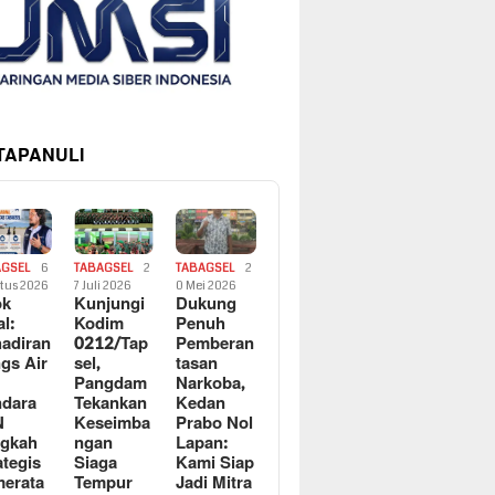
 TAPANULI
AGSEL
6
TABAGSEL
2
TABAGSEL
2
tus 2026
7 Juli 2026
0 Mei 2026
ok
Kunjungi
Dukung
al:
Kodim
Penuh
adiran
0212/Tap
Pemberan
gs Air
sel,
tasan
Pangdam
Narkoba,
dara
Tekankan
Kedan
N
Keseimba
Prabo Nol
ngkah
ngan
Lapan:
ategis
Siaga
Kami Siap
erata
Tempur
Jadi Mitra