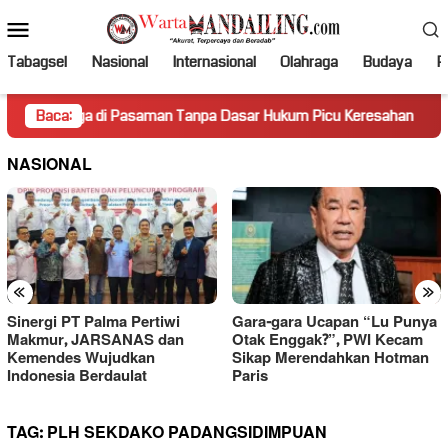
Loncat
Menu
ke
Mobile
konten
Tabagsel
Nasional
Internasional
Olahraga
Budaya
Po
ga di Pasaman Tanpa Dasar Hukum Picu Keresahan
Baca:
Truk M
NASIONAL
«
»
Sinergi PT Palma Pertiwi
Gara-gara Ucapan “Lu Punya
Makmur, JARSANAS dan
Otak Enggak?”, PWI Kecam
Kemendes Wujudkan
Sikap Merendahkan Hotman
Indonesia Berdaulat
Paris
TAG:
PLH SEKDAKO PADANGSIDIMPUAN