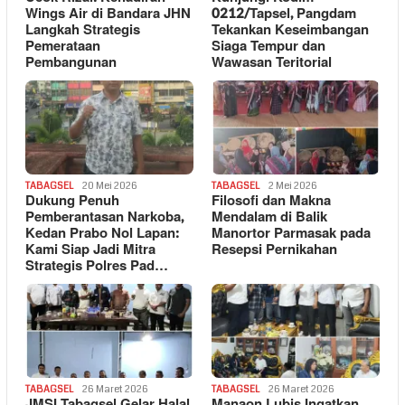
Wings Air di Bandara JHN
0212/Tapsel, Pangdam
Langkah Strategis
Tekankan Keseimbangan
Pemerataan
Siaga Tempur dan
Pembangunan
Wawasan Teritorial
TABAGSEL
20 Mei 2026
TABAGSEL
2 Mei 2026
Dukung Penuh
Filosofi dan Makna
Pemberantasan Narkoba,
Mendalam di Balik
Kedan Prabo Nol Lapan:
Manortor Parmasak pada
Kami Siap Jadi Mitra
Resepsi Pernikahan
Strategis Polres Pad…
TABAGSEL
26 Maret 2026
TABAGSEL
26 Maret 2026
JMSI Tabagsel Gelar Halal
Manaon Lubis Ingatkan