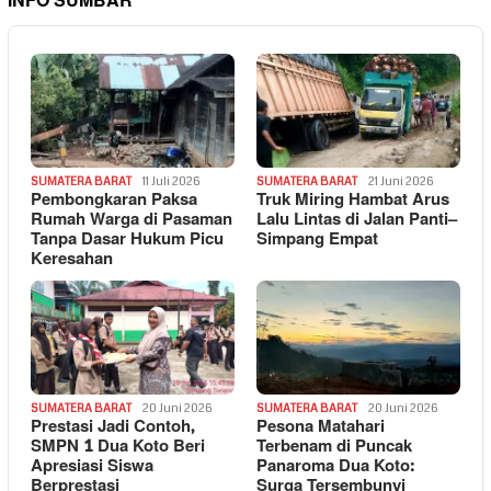
INFO SUMBAR
SUMATERA BARAT
11 Juli 2026
SUMATERA BARAT
21 Juni 2026
Pembongkaran Paksa
Truk Miring Hambat Arus
Rumah Warga di Pasaman
Lalu Lintas di Jalan Panti–
Tanpa Dasar Hukum Picu
Simpang Empat
Keresahan
SUMATERA BARAT
20 Juni 2026
SUMATERA BARAT
20 Juni 2026
Prestasi Jadi Contoh,
Pesona Matahari
SMPN 1 Dua Koto Beri
Terbenam di Puncak
Apresiasi Siswa
Panaroma Dua Koto:
Berprestasi
Surga Tersembunyi