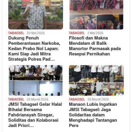
TABAGSEL
20 Mei 2026
TABAGSEL
2 Mei 2026
Dukung Penuh
Filosofi dan Makna
Pemberantasan Narkoba,
Mendalam di Balik
Kedan Prabo Nol Lapan:
Manortor Parmasak pada
Kami Siap Jadi Mitra
Resepsi Pernikahan
Strategis Polres Pad…
TABAGSEL
26 Maret 2026
TABAGSEL
26 Maret 2026
JMSI Tabagsel Gelar Halal
Manaon Lubis Ingatkan
Bihalal Bersama
JMSI Tabagsel: Jaga
Fahdriansyah Siregar,
Solidaritas dalam
Soliditas dan Kolaborasi
Menghadapi Tantangan
Jadi Priori…
Pers