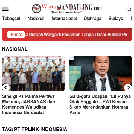
Loncat
Menu
ke
Mobile
konten
Tabagsel
Nasional
Internasional
Olahraga
Budaya
Po
ksa Rumah Warga di Pasaman Tanpa Dasar Hukum Picu Keresahan
Baca:
NASIONAL
«
»
Sinergi PT Palma Pertiwi
Gara-gara Ucapan “Lu Punya
Makmur, JARSANAS dan
Otak Enggak?”, PWI Kecam
Kemendes Wujudkan
Sikap Merendahkan Hotman
Indonesia Berdaulat
Paris
TAG:
PT TPLINK INDONESIA