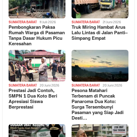
SUMATERA BARAT
11 Juli 2026
SUMATERA BARAT
21 Juni 2026
Pembongkaran Paksa
Truk Miring Hambat Arus
Rumah Warga di Pasaman
Lalu Lintas di Jalan Panti–
Tanpa Dasar Hukum Picu
Simpang Empat
Keresahan
SUMATERA BARAT
20 Juni 2026
SUMATERA BARAT
20 Juni 2026
Prestasi Jadi Contoh,
Pesona Matahari
SMPN 1 Dua Koto Beri
Terbenam di Puncak
Apresiasi Siswa
Panaroma Dua Koto:
Berprestasi
Surga Tersembunyi
Pasaman yang Siap Jadi
Desti…