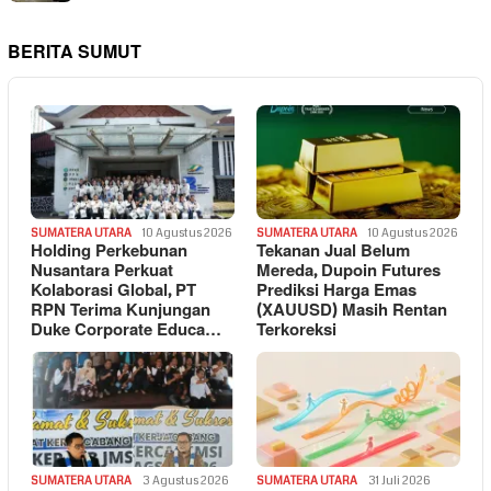
BERITA SUMUT
SUMATERA UTARA
10 Agustus 2026
SUMATERA UTARA
10 Agustus 2026
Holding Perkebunan
Tekanan Jual Belum
Nusantara Perkuat
Mereda, Dupoin Futures
Kolaborasi Global, PT
Prediksi Harga Emas
RPN Terima Kunjungan
(XAUUSD) Masih Rentan
Duke Corporate Educa…
Terkoreksi
SUMATERA UTARA
3 Agustus 2026
SUMATERA UTARA
31 Juli 2026