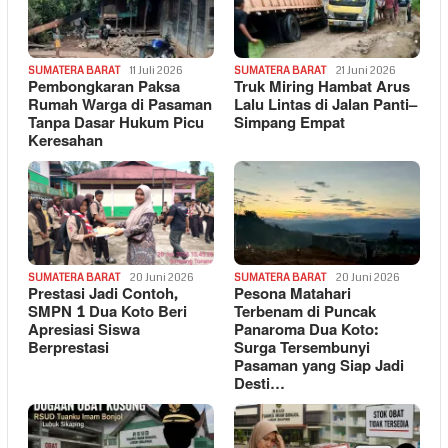
SUMATERA BARAT
11 Juli 2026
SUMATERA BARAT
21 Juni 2026
Pembongkaran Paksa
Truk Miring Hambat Arus
Rumah Warga di Pasaman
Lalu Lintas di Jalan Panti–
Tanpa Dasar Hukum Picu
Simpang Empat
Keresahan
SUMATERA BARAT
20 Juni 2026
SUMATERA BARAT
20 Juni 2026
Prestasi Jadi Contoh,
Pesona Matahari
SMPN 1 Dua Koto Beri
Terbenam di Puncak
Apresiasi Siswa
Panaroma Dua Koto:
Berprestasi
Surga Tersembunyi
Pasaman yang Siap Jadi
Desti…