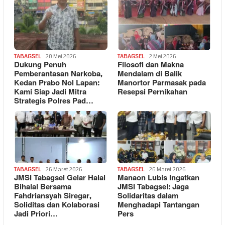
TABAGSEL
20 Mei 2026
TABAGSEL
2 Mei 2026
Dukung Penuh
Filosofi dan Makna
Pemberantasan Narkoba,
Mendalam di Balik
Kedan Prabo Nol Lapan:
Manortor Parmasak pada
Kami Siap Jadi Mitra
Resepsi Pernikahan
Strategis Polres Pad…
TABAGSEL
26 Maret 2026
TABAGSEL
26 Maret 2026
JMSI Tabagsel Gelar Halal
Manaon Lubis Ingatkan
Bihalal Bersama
JMSI Tabagsel: Jaga
Fahdriansyah Siregar,
Solidaritas dalam
Soliditas dan Kolaborasi
Menghadapi Tantangan
Jadi Priori…
Pers