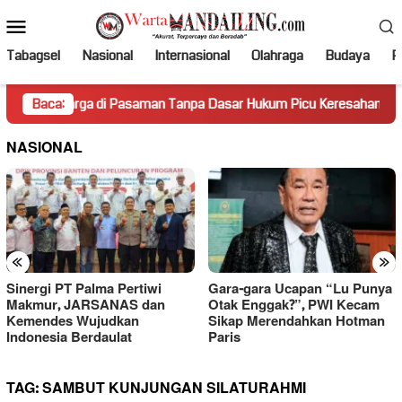
Loncat
Menu
ke
Mobile
konten
Tabagsel
Nasional
Internasional
Olahraga
Budaya
Po
arga di Pasaman Tanpa Dasar Hukum Picu Keresahan
Baca:
Truk
NASIONAL
«
»
Sinergi PT Palma Pertiwi
Gara-gara Ucapan “Lu Punya
Makmur, JARSANAS dan
Otak Enggak?”, PWI Kecam
Kemendes Wujudkan
Sikap Merendahkan Hotman
Indonesia Berdaulat
Paris
TAG:
SAMBUT KUNJUNGAN SILATURAHMI