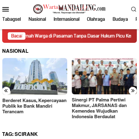
Loncat
Menu
ke
Mobile
konten
Tabagsel
Nasional
Internasional
Olahraga
Budaya
Po
umah Warga di Pasaman Tanpa Dasar Hukum Picu Keresahan
Baca:
NASIONAL
«
»
Sinergi PT Palma Pertiwi
Gara-gara Ucapan “Lu Punya
Makmur, JARSANAS dan
Otak Enggak?”, PWI Kecam
Kemendes Wujudkan
Sikap Merendahkan Hotman
Indonesia Berdaulat
Paris
TAG:
SCIRANK