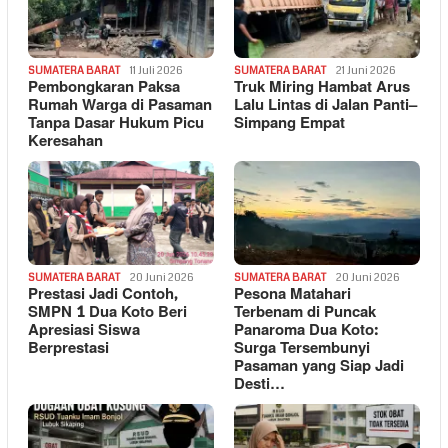
SUMATERA BARAT
11 Juli 2026
SUMATERA BARAT
21 Juni 2026
Pembongkaran Paksa
Truk Miring Hambat Arus
Rumah Warga di Pasaman
Lalu Lintas di Jalan Panti–
Tanpa Dasar Hukum Picu
Simpang Empat
Keresahan
SUMATERA BARAT
20 Juni 2026
SUMATERA BARAT
20 Juni 2026
Prestasi Jadi Contoh,
Pesona Matahari
SMPN 1 Dua Koto Beri
Terbenam di Puncak
Apresiasi Siswa
Panaroma Dua Koto:
Berprestasi
Surga Tersembunyi
Pasaman yang Siap Jadi
Desti…