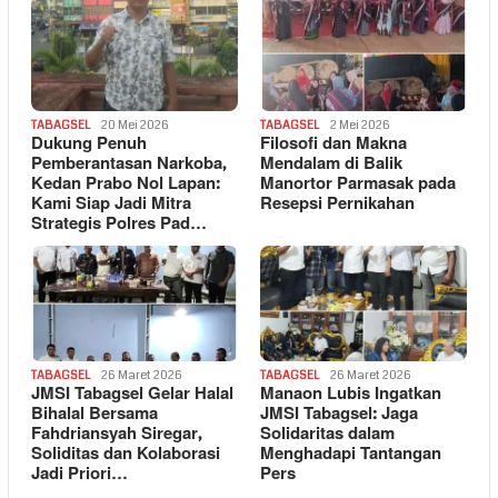
TABAGSEL
20 Mei 2026
TABAGSEL
2 Mei 2026
Dukung Penuh
Filosofi dan Makna
Pemberantasan Narkoba,
Mendalam di Balik
Kedan Prabo Nol Lapan:
Manortor Parmasak pada
Kami Siap Jadi Mitra
Resepsi Pernikahan
Strategis Polres Pad…
TABAGSEL
26 Maret 2026
TABAGSEL
26 Maret 2026
JMSI Tabagsel Gelar Halal
Manaon Lubis Ingatkan
Bihalal Bersama
JMSI Tabagsel: Jaga
Fahdriansyah Siregar,
Solidaritas dalam
Soliditas dan Kolaborasi
Menghadapi Tantangan
Jadi Priori…
Pers