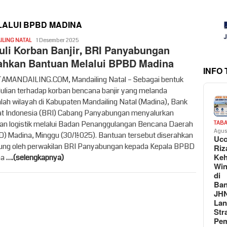
ALUI BPBD MADINA
syahren
LING NATAL
1 Desember 2025
uli Korban Banjir, BRI Panyabungan
ahkan Bantuan Melalui BPBD Madina
INFO
MANDAILING.COM, Mandailing Natal – Sebagai bentuk
ulian terhadap korban bencana banjir yang melanda
lah wilayah di Kabupaten Mandailing Natal (Madina), Bank
t Indonesia (BRI) Cabang Panyabungan menyalurkan
an logistik melalui Badan Penanggulangan Bencana Daerah
TAB
Agus
) Madina, Minggu (30/11/2025). Bantuan tersebut diserahkan
Uc
ung oleh perwakilan BRI Panyabungan kepada Kepala BPBD
Riz
Keh
na
….(selengkapnya)
Win
di
Ban
JH
La
Str
Pem