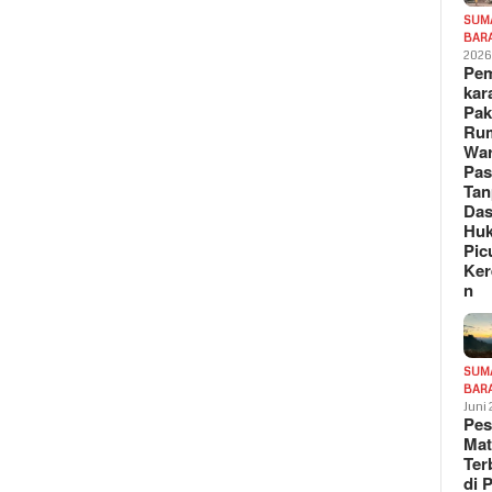
SUM
BAR
202
Pe
kar
Pak
Ru
War
Pa
Tan
Das
Hu
Pic
Ker
n
SUM
BAR
Juni
Pe
Mat
Te
di 