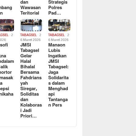
dan
Strategis
mbang
Wawasan
Polres
an
Teritorial
Pad…
AGSEL
2
TABAGSEL
2
TABAGSEL
2
2026
6 Maret 2026
6 Maret 2026
osofi
JMSI
Manaon
n
Tabagsel
Lubis
kna
Gelar
Ingatkan
ndalam
Halal
JMSI
Balik
Bihalal
Tabagsel:
ortor
Bersama
Jaga
rmasak
Fahdrians
Solidarita
a
yah
s dalam
epsi
Siregar,
Menghad
nikaha
Soliditas
api
dan
Tantanga
Kolaboras
n Pers
i Jadi
Priori…