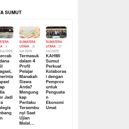
TA SUMUT
ATERA
SUMATERA
SUMATERA
RA
3
UTARA
31
UTARA
27
tus 2026
Juli 2026
Juli 2026
ercab
Termasuk
KAHMI
dana
dalam 4
Sumut
SI
Profil
Perkuat
agsel,
Pelajar
Kolaboras
erinta
Manakah
i dengan
apsel
Siswa
Pemprov
ap
Anda?
untuk
ia
Mengung
Penguata
er Jadi
kap
n
ra
Perilaku
Ekonomi
ategis
Tersembu
Umat
mbang
nyi Saat
an
Ujian
Melal…