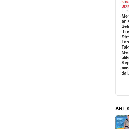
SUM
UTA
Juli 
Mem
an 
Set
‘Lo
Str
La
Tak
Me
ali
Kep
aan
da
ARTI