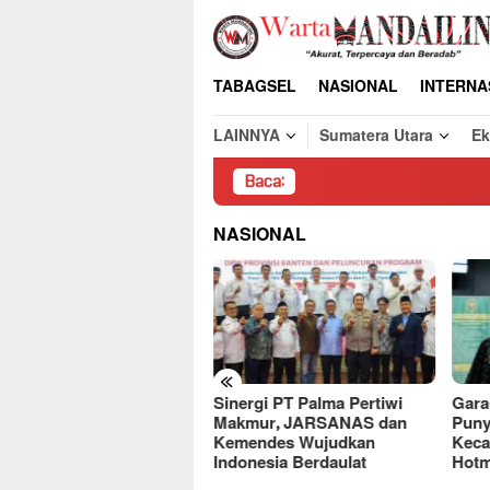
Loncat
ke
konten
TABAGSEL
NASIONAL
INTERNA
LAINNYA
Sumatera Utara
E
Baca:
Pembongkaran
NASIONAL
«
Sinergi PT Palma Pertiwi
Gara
deret Kasus,
Makmur, JARSANAS dan
Puny
ercayaan Publik ke Bank
Kemendes Wujudkan
Keca
diri Terancam
Indonesia Berdaulat
Hotm