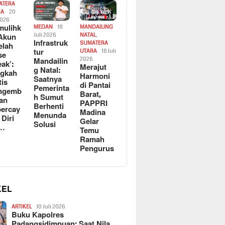
ATERA
RA
20
2026
ulihk
MEDAN
18
MANDAILING
Akun
Juli 2026
NATAL
,
Infrastruk
SUMATERA
elah
tur
UTARA
18 Juli
se
Mandailin
2026
eak’:
Merajut
g Natal:
ngkah
Harmoni
Saatnya
tis
di Pantai
Pemerinta
ngemb
Barat,
h Sumut
kan
PAPPRI
Berhenti
ercay
Madina
Menunda
 Diri
Gelar
Solusi
l…
Temu
Ramah
Pengurus
KEL
ARTIKEL
10 Juli 2026
Buku Kapolres
Padangsidimpuan: Saat Nila…