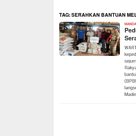
TAG:
SERAHKAN BANTUAN MEL
MANDAI
Ped
Ser
WARTA
keped
sejum
Rakya
bantu
(BPBD
langs
Madi