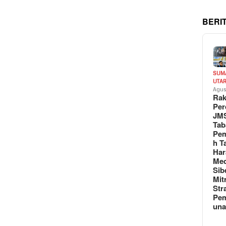
BERI
SUM
UTA
Agus
Rak
Per
JM
Tab
Pem
h T
Har
Med
Sib
Mit
Str
Pe
un