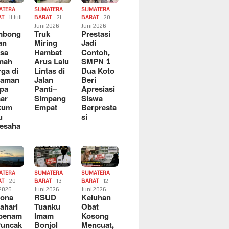
ATERA
SUMATERA
SUMATERA
AT
11 Juli
BARAT
21
BARAT
20
6
Juni 2026
Juni 2026
mbong
Truk
Prestasi
an
Miring
Jadi
sa
Hambat
Contoh,
mah
Arus Lalu
SMPN 1
ga di
Lintas di
Dua Koto
saman
Jalan
Beri
pa
Panti–
Apresiasi
ar
Simpang
Siswa
kum
Empat
Berpresta
u
si
esaha
ATERA
SUMATERA
SUMATERA
AT
20
BARAT
13
BARAT
12
 2026
Juni 2026
Juni 2026
sona
RSUD
Keluhan
ahari
Tuanku
Obat
rbenam
Imam
Kosong
Puncak
Bonjol
Mencuat,