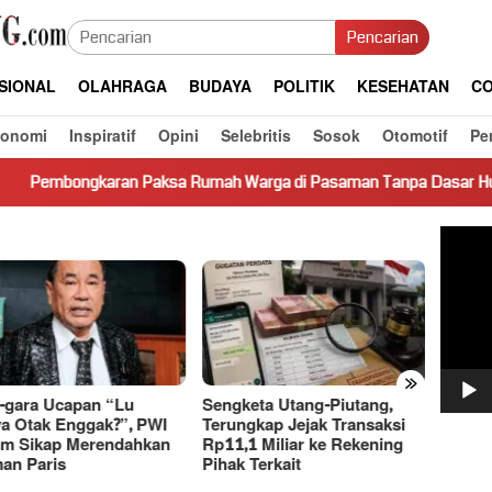
Pencarian
SIONAL
OLAHRAGA
BUDAYA
POLITIK
KESEHATAN
CO
konomi
Inspiratif
Opini
Selebritis
Sosok
Otomotif
Pe
 Paksa Rumah Warga di Pasaman Tanpa Dasar Hukum Picu Keresa
Pemut
Video
»
-gara Ucapan “Lu
Sengketa Utang-Piutang,
Dasco
a Otak Enggak?”, PWI
Terungkap Jejak Transaksi
Basri 
m Sikap Merendahkan
Rp11,1 Miliar ke Rekening
Bahas
an Paris
Pihak Terkait
Ekono