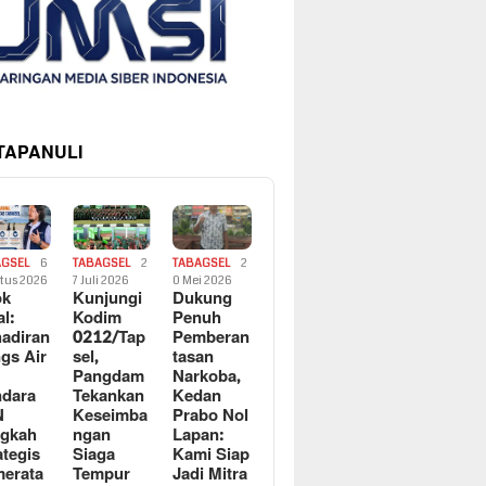
 TAPANULI
AGSEL
6
TABAGSEL
2
TABAGSEL
2
tus 2026
7 Juli 2026
0 Mei 2026
ok
Kunjungi
Dukung
al:
Kodim
Penuh
adiran
0212/Tap
Pemberan
gs Air
sel,
tasan
Pangdam
Narkoba,
dara
Tekankan
Kedan
N
Keseimba
Prabo Nol
ngkah
ngan
Lapan:
ategis
Siaga
Kami Siap
erata
Tempur
Jadi Mitra