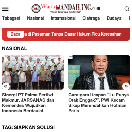
Loncat
Menu
ke
Mobile
konten
Tabagsel
Nasional
Internasional
Olahraga
Budaya
Po
ga di Pasaman Tanpa Dasar Hukum Picu Keresahan
Baca:
Truk Mi
NASIONAL
«
»
Sinergi PT Palma Pertiwi
Gara-gara Ucapan “Lu Punya
Makmur, JARSANAS dan
Otak Enggak?”, PWI Kecam
Kemendes Wujudkan
Sikap Merendahkan Hotman
Indonesia Berdaulat
Paris
TAG:
SIAPKAN SOLUSI