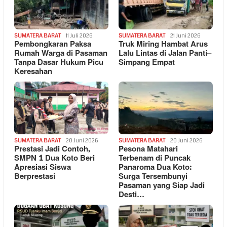
SUMATERA BARAT
11 Juli 2026
SUMATERA BARAT
21 Juni 2026
Pembongkaran Paksa
Truk Miring Hambat Arus
Rumah Warga di Pasaman
Lalu Lintas di Jalan Panti–
Tanpa Dasar Hukum Picu
Simpang Empat
Keresahan
SUMATERA BARAT
20 Juni 2026
SUMATERA BARAT
20 Juni 2026
Prestasi Jadi Contoh,
Pesona Matahari
SMPN 1 Dua Koto Beri
Terbenam di Puncak
Apresiasi Siswa
Panaroma Dua Koto:
Berprestasi
Surga Tersembunyi
Pasaman yang Siap Jadi
Desti…