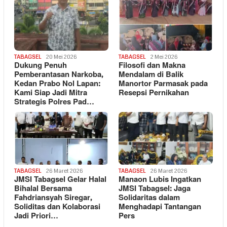
TABAGSEL
20 Mei 2026
TABAGSEL
2 Mei 2026
Dukung Penuh
Filosofi dan Makna
Pemberantasan Narkoba,
Mendalam di Balik
Kedan Prabo Nol Lapan:
Manortor Parmasak pada
Kami Siap Jadi Mitra
Resepsi Pernikahan
Strategis Polres Pad…
TABAGSEL
26 Maret 2026
TABAGSEL
26 Maret 2026
JMSI Tabagsel Gelar Halal
Manaon Lubis Ingatkan
Bihalal Bersama
JMSI Tabagsel: Jaga
Fahdriansyah Siregar,
Solidaritas dalam
Soliditas dan Kolaborasi
Menghadapi Tantangan
Jadi Priori…
Pers