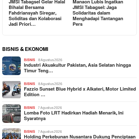
JMSI Tabagsel Gelar Halal
Manaon Lubis Ingatkan
Bihalal Bersama
JMSI Tabagsel: Jaga
Fahdriansyah Siregar,
Solidaritas dalam
Soliditas dan Kolaborasi
Menghadapi Tantangan
Jadi Priori…
Pers
BISNIS & EKONOMI
BISNIS
8 Agustus 2026
Industri Akuakultur Pakistan, Asia Selatan hingga
Timur Teng…
BISNIS
8 Agustus 2026
Fazzio Sunset Blue Hybrid x Alkateri, Motor Limited
Edition …
BISNIS
7 Agustus 2026
Lomba Foto LRT Hadirkan Hadiah Menarik, Ini
Syaratnya
BISNIS
7 Agustus 2026
Holding Perkebunan Nusantara Dukung Penciptaan