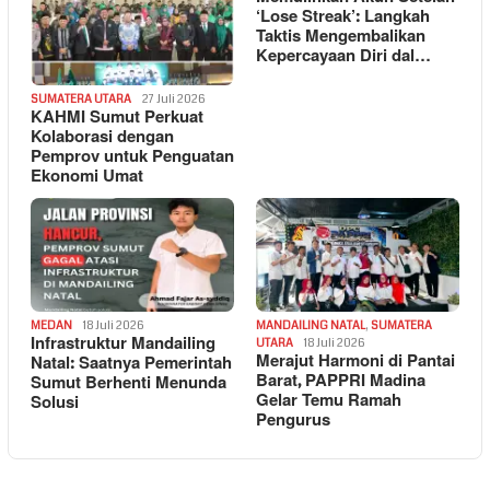
‘Lose Streak’: Langkah
Taktis Mengembalikan
Kepercayaan Diri dal…
SUMATERA UTARA
27 Juli 2026
KAHMI Sumut Perkuat
Kolaborasi dengan
Pemprov untuk Penguatan
Ekonomi Umat
MEDAN
18 Juli 2026
MANDAILING NATAL
,
SUMATERA
Infrastruktur Mandailing
UTARA
18 Juli 2026
Merajut Harmoni di Pantai
Natal: Saatnya Pemerintah
Barat, PAPPRI Madina
Sumut Berhenti Menunda
Gelar Temu Ramah
Solusi
Pengurus