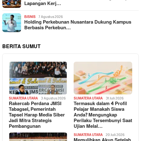
Lapangan Kerj…
BISNIS
7 Agustus 2026
Holding Perkebunan Nusantara Dukung Kampus
Berbasis Perkebun…
BERITA SUMUT
SUMATERA UTARA
3 Agustus 2026
SUMATERA UTARA
31 Juli 2026
Rakercab Perdana JMSI
Termasuk dalam 4 Profil
Tabagsel, Pemerintah
Pelajar Manakah Siswa
Tapsel Harap Media Siber
Anda? Mengungkap
Jadi Mitra Strategis
Perilaku Tersembunyi Saat
Pembangunan
Ujian Melal…
SUMATERA UTARA
20 Juli 2026
Memulihkan Akun Setelah