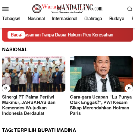
Loncat
Menu
ke
Mobile
konten
Tabagsel
Nasional
Internasional
Olahraga
Budaya
Po
 Pasaman Tanpa Dasar Hukum Picu Keresahan
Baca:
Truk Miring 
NASIONAL
«
»
Sinergi PT Palma Pertiwi
Gara-gara Ucapan “Lu Punya
Makmur, JARSANAS dan
Otak Enggak?”, PWI Kecam
Kemendes Wujudkan
Sikap Merendahkan Hotman
Indonesia Berdaulat
Paris
TAG:
TERPILIH BUPATI MADINA