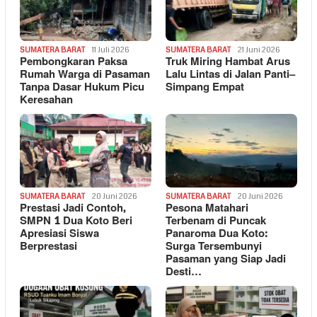
SUMATERA BARAT
11 Juli 2026
SUMATERA BARAT
21 Juni 2026
Pembongkaran Paksa
Truk Miring Hambat Arus
Rumah Warga di Pasaman
Lalu Lintas di Jalan Panti–
Tanpa Dasar Hukum Picu
Simpang Empat
Keresahan
SUMATERA BARAT
20 Juni 2026
SUMATERA BARAT
20 Juni 2026
Prestasi Jadi Contoh,
Pesona Matahari
SMPN 1 Dua Koto Beri
Terbenam di Puncak
Apresiasi Siswa
Panaroma Dua Koto:
Berprestasi
Surga Tersembunyi
Pasaman yang Siap Jadi
Desti…