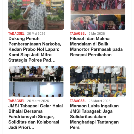
TABAGSEL
20 Mei 2026
TABAGSEL
2 Mei 2026
Dukung Penuh
Filosofi dan Makna
Pemberantasan Narkoba,
Mendalam di Balik
Kedan Prabo Nol Lapan:
Manortor Parmasak pada
Kami Siap Jadi Mitra
Resepsi Pernikahan
Strategis Polres Pad…
TABAGSEL
26 Maret 2026
TABAGSEL
26 Maret 2026
JMSI Tabagsel Gelar Halal
Manaon Lubis Ingatkan
Bihalal Bersama
JMSI Tabagsel: Jaga
Fahdriansyah Siregar,
Solidaritas dalam
Soliditas dan Kolaborasi
Menghadapi Tantangan
Jadi Priori…
Pers