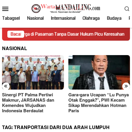
Loncat
Menu
ke
Mobile
konten
Tabagsel
Nasional
Internasional
Olahraga
Budaya
Po
rga di Pasaman Tanpa Dasar Hukum Picu Keresahan
Baca:
Truk 
NASIONAL
«
»
Sinergi PT Palma Pertiwi
Gara-gara Ucapan “Lu Punya
Makmur, JARSANAS dan
Otak Enggak?”, PWI Kecam
Kemendes Wujudkan
Sikap Merendahkan Hotman
Indonesia Berdaulat
Paris
TAG:
TRANPORTASI DARI DUA ARAH LUMPUH