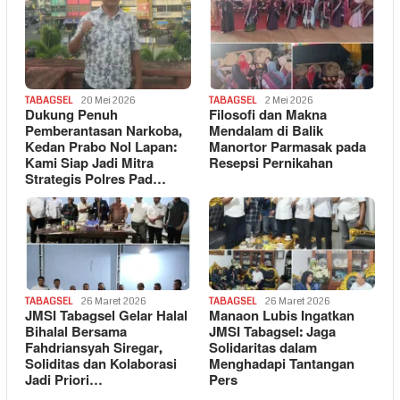
TABAGSEL
20 Mei 2026
TABAGSEL
2 Mei 2026
Dukung Penuh
Filosofi dan Makna
Pemberantasan Narkoba,
Mendalam di Balik
Kedan Prabo Nol Lapan:
Manortor Parmasak pada
Kami Siap Jadi Mitra
Resepsi Pernikahan
Strategis Polres Pad…
TABAGSEL
26 Maret 2026
TABAGSEL
26 Maret 2026
JMSI Tabagsel Gelar Halal
Manaon Lubis Ingatkan
Bihalal Bersama
JMSI Tabagsel: Jaga
Fahdriansyah Siregar,
Solidaritas dalam
Soliditas dan Kolaborasi
Menghadapi Tantangan
Jadi Priori…
Pers