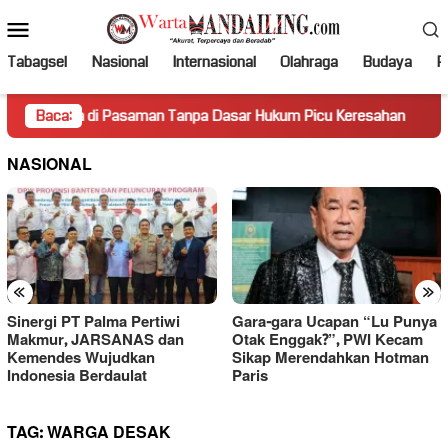
Loncat
Menu
ke
Mobile
konten
Tabagsel
Nasional
Internasional
Olahraga
Budaya
Po
a di Pasaman Tanpa Dasar Hukum Picu Keresahan
Baca:
Truk Mir
NASIONAL
«
»
Sinergi PT Palma Pertiwi
Gara-gara Ucapan “Lu Punya
Makmur, JARSANAS dan
Otak Enggak?”, PWI Kecam
Kemendes Wujudkan
Sikap Merendahkan Hotman
Indonesia Berdaulat
Paris
TAG:
WARGA DESAK