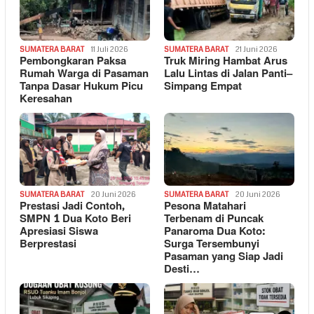
SUMATERA BARAT
11 Juli 2026
SUMATERA BARAT
21 Juni 2026
Pembongkaran Paksa
Truk Miring Hambat Arus
Rumah Warga di Pasaman
Lalu Lintas di Jalan Panti–
Tanpa Dasar Hukum Picu
Simpang Empat
Keresahan
SUMATERA BARAT
20 Juni 2026
SUMATERA BARAT
20 Juni 2026
Prestasi Jadi Contoh,
Pesona Matahari
SMPN 1 Dua Koto Beri
Terbenam di Puncak
Apresiasi Siswa
Panaroma Dua Koto:
Berprestasi
Surga Tersembunyi
Pasaman yang Siap Jadi
Desti…