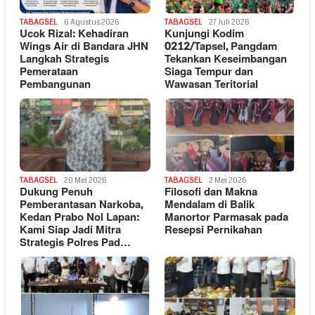
TABAGSEL
6 Agustus 2026
TABAGSEL
27 Juli 2026
Ucok Rizal: Kehadiran
Kunjungi Kodim
Wings Air di Bandara JHN
0212/Tapsel, Pangdam
Langkah Strategis
Tekankan Keseimbangan
Pemerataan
Siaga Tempur dan
Pembangunan
Wawasan Teritorial
TABAGSEL
20 Mei 2026
TABAGSEL
2 Mei 2026
Dukung Penuh
Filosofi dan Makna
Pemberantasan Narkoba,
Mendalam di Balik
Kedan Prabo Nol Lapan:
Manortor Parmasak pada
Kami Siap Jadi Mitra
Resepsi Pernikahan
Strategis Polres Pad…