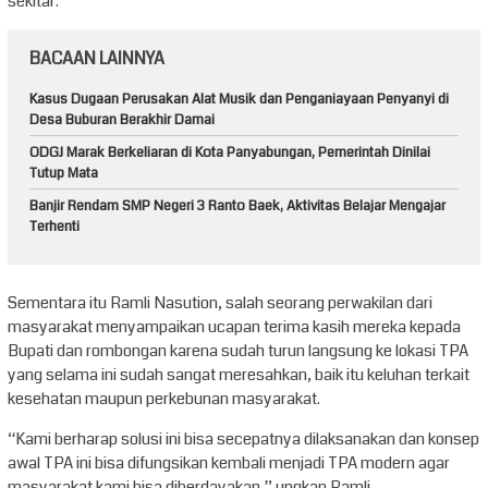
sekitar.
BACAAN LAINNYA
Kasus Dugaan Perusakan Alat Musik dan Penganiayaan Penyanyi di
Desa Buburan Berakhir Damai
ODGJ Marak Berkeliaran di Kota Panyabungan, Pemerintah Dinilai
Tutup Mata
Banjir Rendam SMP Negeri 3 Ranto Baek, Aktivitas Belajar Mengajar
Terhenti
Sementara itu Ramli Nasution, salah seorang perwakilan dari
masyarakat menyampaikan ucapan terima kasih mereka kepada
Bupati dan rombongan karena sudah turun langsung ke lokasi TPA
yang selama ini sudah sangat meresahkan, baik itu keluhan terkait
kesehatan maupun perkebunan masyarakat.
“Kami berharap solusi ini bisa secepatnya dilaksanakan dan konsep
awal TPA ini bisa difungsikan kembali menjadi TPA modern agar
masyarakat kami bisa diberdayakan,” ungkap Ramli.