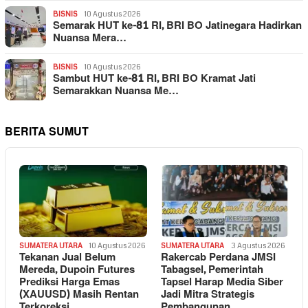
BISNIS
10 Agustus 2026
Semarak HUT ke-81 RI, BRI BO Jatinegara Hadirkan
Nuansa Mera…
BISNIS
10 Agustus 2026
Sambut HUT ke-81 RI, BRI BO Kramat Jati
Semarakkan Nuansa Me…
BERITA SUMUT
SUMATERA UTARA
10 Agustus 2026
SUMATERA UTARA
3 Agustus 2026
Tekanan Jual Belum
Rakercab Perdana JMSI
Mereda, Dupoin Futures
Tabagsel, Pemerintah
Prediksi Harga Emas
Tapsel Harap Media Siber
(XAUUSD) Masih Rentan
Jadi Mitra Strategis
Terkoreksi
Pembangunan