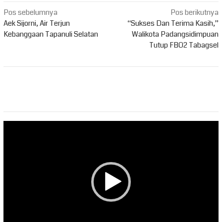
Navigasi
Pos sebelumnya
Pos berikutnya
pos
Aek Sijorni, Air Terjun
“Sukses Dan Terima Kasih,”
Kebanggaan Tapanuli Selatan
Walikota Padangsidimpuan
Tutup FBO2 Tabagsel
Pemutar
Video