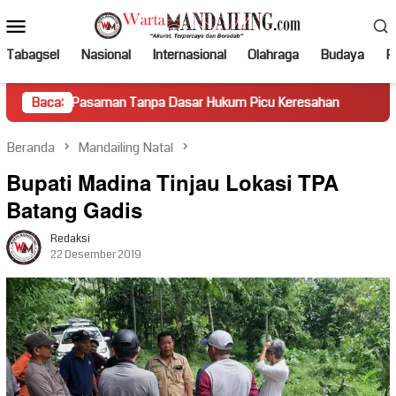
Loncat
Menu
ke
Mobile
konten
Tabagsel
Nasional
Internasional
Olahraga
Budaya
Po
asaman Tanpa Dasar Hukum Picu Keresahan
Baca:
Truk Miring H
Beranda
Mandailing Natal
Bupati Madina Tinjau Lokasi TPA
Batang Gadis
Redaksi
22 Desember 2019