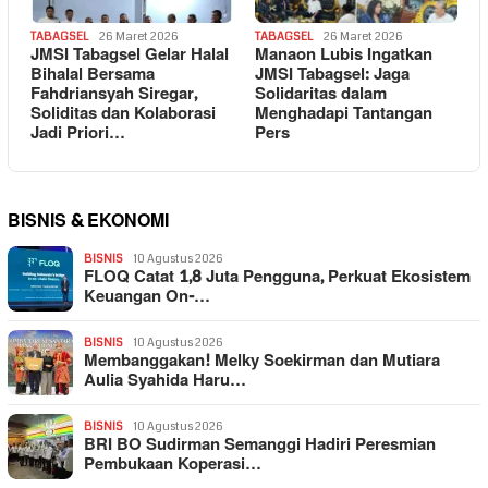
TABAGSEL
26 Maret 2026
TABAGSEL
26 Maret 2026
JMSI Tabagsel Gelar Halal
Manaon Lubis Ingatkan
Bihalal Bersama
JMSI Tabagsel: Jaga
Fahdriansyah Siregar,
Solidaritas dalam
Soliditas dan Kolaborasi
Menghadapi Tantangan
Jadi Priori…
Pers
BISNIS & EKONOMI
BISNIS
10 Agustus 2026
FLOQ Catat 1,8 Juta Pengguna, Perkuat Ekosistem
Keuangan On-…
BISNIS
10 Agustus 2026
Membanggakan! Melky Soekirman dan Mutiara
Aulia Syahida Haru…
BISNIS
10 Agustus 2026
BRI BO Sudirman Semanggi Hadiri Peresmian
Pembukaan Koperasi…