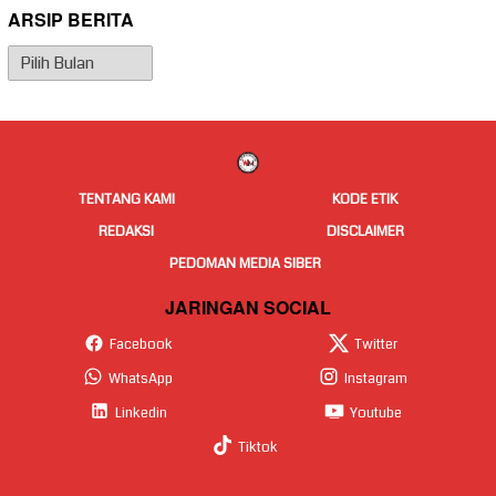
ARSIP BERITA
Arsip
Berita
TENTANG KAMI
KODE ETIK
REDAKSI
DISCLAIMER
PEDOMAN MEDIA SIBER
JARINGAN SOCIAL
Facebook
Twitter
WhatsApp
Instagram
Linkedin
Youtube
Tiktok