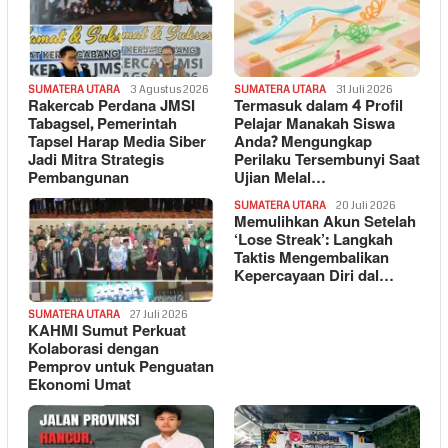
SUMATERA UTARA
3 Agustus 2026
SUMATERA UTARA
31 Juli 2026
Rakercab Perdana JMSI
Termasuk dalam 4 Profil
Tabagsel, Pemerintah
Pelajar Manakah Siswa
Tapsel Harap Media Siber
Anda? Mengungkap
Jadi Mitra Strategis
Perilaku Tersembunyi Saat
Pembangunan
Ujian Melal…
SUMATERA UTARA
20 Juli 2026
Memulihkan Akun Setelah
‘Lose Streak’: Langkah
Taktis Mengembalikan
Kepercayaan Diri dal…
SUMATERA UTARA
27 Juli 2026
KAHMI Sumut Perkuat
Kolaborasi dengan
Pemprov untuk Penguatan
Ekonomi Umat