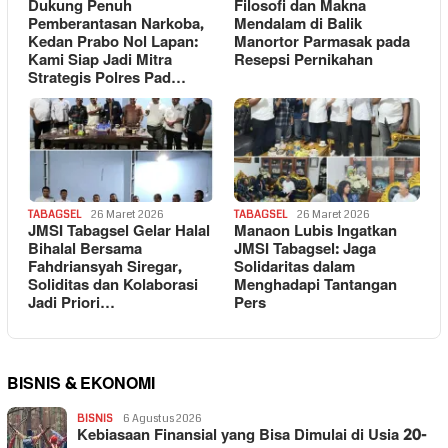
Dukung Penuh
Filosofi dan Makna
Pemberantasan Narkoba,
Mendalam di Balik
Kedan Prabo Nol Lapan:
Manortor Parmasak pada
Kami Siap Jadi Mitra
Resepsi Pernikahan
Strategis Polres Pad…
TABAGSEL
26 Maret 2026
TABAGSEL
26 Maret 2026
JMSI Tabagsel Gelar Halal
Manaon Lubis Ingatkan
Bihalal Bersama
JMSI Tabagsel: Jaga
Fahdriansyah Siregar,
Solidaritas dalam
Soliditas dan Kolaborasi
Menghadapi Tantangan
Jadi Priori…
Pers
BISNIS & EKONOMI
BISNIS
6 Agustus 2026
Kebiasaan Finansial yang Bisa Dimulai di Usia 20-