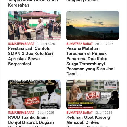
Tanpa Dasar Hukum Picu
Simpang Empat
Keresahan
SUMATERA BARAT
20 Juni 2026
SUMATERA BARAT
20 Juni 2026
Prestasi Jadi Contoh,
Pesona Matahari
SMPN 1 Dua Koto Beri
Terbenam di Puncak
Apresiasi Siswa
Panaroma Dua Koto:
Berprestasi
Surga Tersembunyi
Pasaman yang Siap Jadi
Desti…
SUMATERA BARAT
13 Juni 2026
SUMATERA BARAT
12 Juni 2026
RSUD Tuanku Imam
Keluhan Obat Kosong
Bonjol Disorot, Dugaan
Mencuat, Dinkes