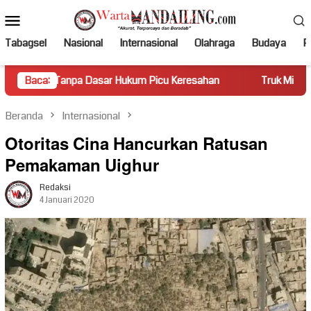
Loncat
Menu
ke
Mobile
konten
Tabagsel
Nasional
Internasional
Olahraga
Budaya
Po
asar Hukum Picu Keresahan
Baca:
Truk Miring Hambat Arus Lalu L
Beranda
Internasional
Otoritas Cina Hancurkan Ratusan
Pemakaman Uighur
Redaksi
4 Januari 2020