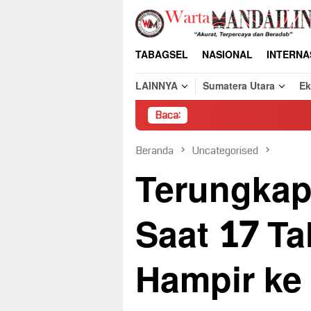
Loncat
ke
konten
TABAGSEL
NASIONAL
INTERNA
LAINNYA
Sumatera Utara
E
Baca:
Pemb
Beranda
Uncategorised
Terungkap,
Saat 17 T
Hampir ke