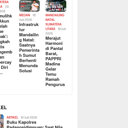
ATERA
RA
20
2026
ulihk
MEDAN
18
MANDAILING
Akun
Juli 2026
NATAL
,
Infrastruk
SUMATERA
elah
tur
UTARA
18 Juli
se
Mandailin
2026
eak’:
Merajut
g Natal:
ngkah
Harmoni
Saatnya
tis
di Pantai
Pemerinta
ngemb
Barat,
h Sumut
kan
PAPPRI
Berhenti
ercay
Madina
Menunda
 Diri
Gelar
Solusi
l…
Temu
Ramah
Pengurus
KEL
ARTIKEL
10 Juli 2026
Buku Kapolres
Padangsidimpuan: Saat Nila…