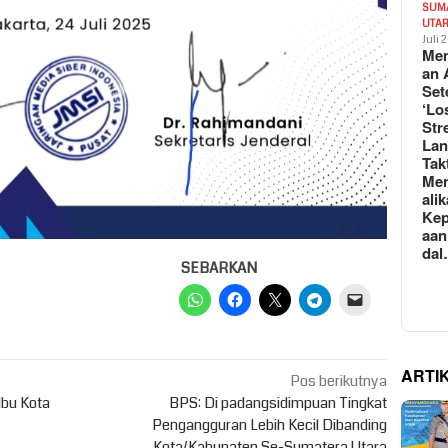
SUM
UTA
Juli 
Mem
an 
Set
‘Lo
Str
La
Tak
Me
ali
Kep
aan
da
SEBARKAN
ARTI
Pos berikutnya
Ibu Kota
BPS: Di padangsidimpuan Tingkat
Pengangguran Lebih Kecil Dibanding
Kota/Kabupaten Se-Sumatera Utara