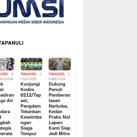
 TAPANULI
AGSEL
6
TABAGSEL
2
TABAGSEL
2
tus 2026
7 Juli 2026
0 Mei 2026
ok
Kunjungi
Dukung
al:
Kodim
Penuh
adiran
0212/Tap
Pemberan
gs Air
sel,
tasan
Pangdam
Narkoba,
dara
Tekankan
Kedan
N
Keseimba
Prabo Nol
ngkah
ngan
Lapan:
ategis
Siaga
Kami Siap
erata
Tempur
Jadi Mitra