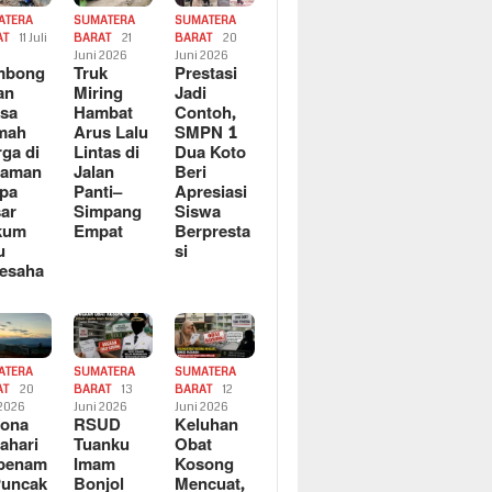
ATERA
SUMATERA
SUMATERA
AT
11 Juli
BARAT
21
BARAT
20
6
Juni 2026
Juni 2026
mbong
Truk
Prestasi
an
Miring
Jadi
sa
Hambat
Contoh,
mah
Arus Lalu
SMPN 1
ga di
Lintas di
Dua Koto
saman
Jalan
Beri
pa
Panti–
Apresiasi
ar
Simpang
Siswa
kum
Empat
Berpresta
u
si
esaha
ATERA
SUMATERA
SUMATERA
AT
20
BARAT
13
BARAT
12
 2026
Juni 2026
Juni 2026
sona
RSUD
Keluhan
ahari
Tuanku
Obat
rbenam
Imam
Kosong
Puncak
Bonjol
Mencuat,