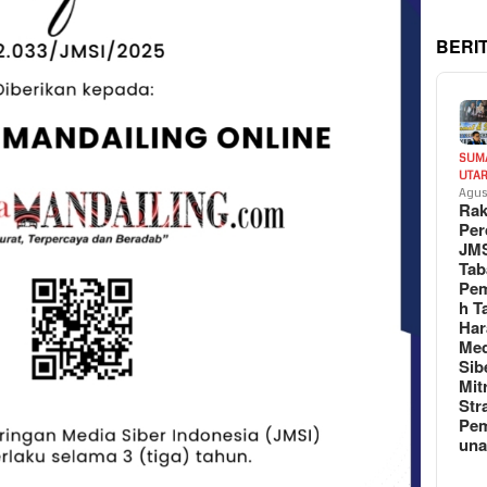
BERI
SUM
UTA
Agus
Rak
Per
JM
Tab
Pem
h T
Har
Med
Sib
Mit
Str
Pe
un