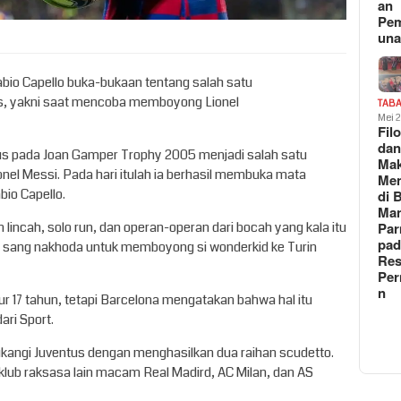
an
Pe
un
Fabio Capello buka-bukaan tentang salah satu
s, yakni saat mencoba memboyong Lionel
TAB
Mei 
Fil
da
us pada Joan Gamper Trophy 2005 menjadi salah satu
Ma
nel Messi. Pada hari itulah ia berhasil membuka mata
Me
bio Capello.
di 
Man
n lincah, solo run, dan operan-operan dari bocah yang kala itu
Pa
pad
 sang nakhoda untuk memboyong si wonderkid ke Turin
Res
Per
n
r 17 tahun, tetapi Barcelona mengatakan bahwa hal itu
ari Sport.
kangi Juventus dengan menghasilkan dua raihan scudetto.
klub raksasa lain macam Real Madird, AC Milan, dan AS