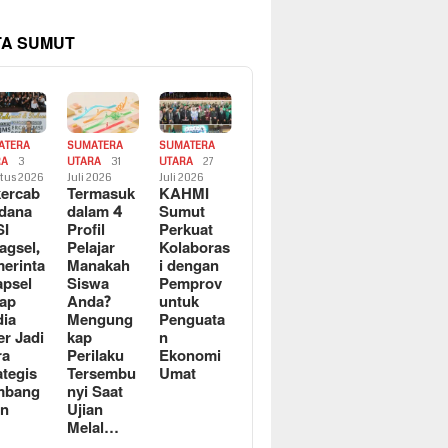
TA SUMUT
ATERA
SUMATERA
SUMATERA
RA
3
UTARA
31
UTARA
27
tus 2026
Juli 2026
Juli 2026
ercab
Termasuk
KAHMI
dana
dalam 4
Sumut
SI
Profil
Perkuat
agsel,
Pelajar
Kolaboras
erinta
Manakah
i dengan
apsel
Siswa
Pemprov
ap
Anda?
untuk
ia
Mengung
Penguata
er Jadi
kap
n
ra
Perilaku
Ekonomi
ategis
Tersembu
Umat
mbang
nyi Saat
an
Ujian
Melal…