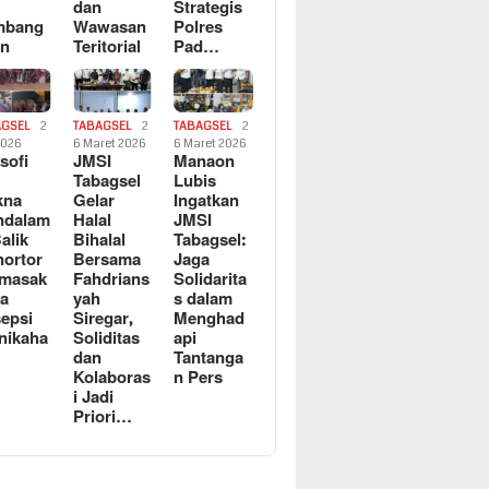
dan
Strategis
mbang
Wawasan
Polres
an
Teritorial
Pad…
AGSEL
2
TABAGSEL
2
TABAGSEL
2
2026
6 Maret 2026
6 Maret 2026
osofi
JMSI
Manaon
n
Tabagsel
Lubis
kna
Gelar
Ingatkan
ndalam
Halal
JMSI
Balik
Bihalal
Tabagsel:
ortor
Bersama
Jaga
rmasak
Fahdrians
Solidarita
a
yah
s dalam
epsi
Siregar,
Menghad
nikaha
Soliditas
api
dan
Tantanga
Kolaboras
n Pers
i Jadi
Priori…