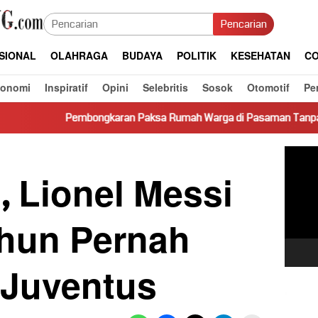
Pencarian
SIONAL
OLAHRAGA
BUDAYA
POLITIK
KESEHATAN
CO
konomi
Inspiratif
Opini
Selebritis
Sosok
Otomotif
Pe
ongkaran Paksa Rumah Warga di Pasaman Tanpa Dasar Hukum Picu
Pemut
Video
 Lionel Messi
ahun Pernah
 Juventus