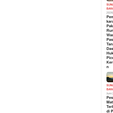
SUM
BAR
202
Pe
kar
Pak
Ru
War
Pa
Tan
Das
Hu
Pic
Ker
n
SUM
BAR
Juni
Pe
Mat
Te
di 