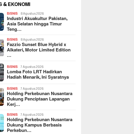
S & EKONOMI
BISNIS
8 Agustus 2026
Industri Akuakultur Pakistan,
Asia Selatan hingga Timur
Teng…
BISNIS
8 Agustus 2026
Fazzio Sunset Blue Hybrid x
Alkateri, Motor Limited Edition
…
BISNIS
7 Agustus 2026
Lomba Foto LRT Hadirkan
Hadiah Menarik, Ini Syaratnya
BISNIS
7 Agustus 2026
Holding Perkebunan Nusantara
Dukung Penciptaan Lapangan
Kerj…
BISNIS
7 Agustus 2026
Holding Perkebunan Nusantara
Dukung Kampus Berbasis
Perkebun…