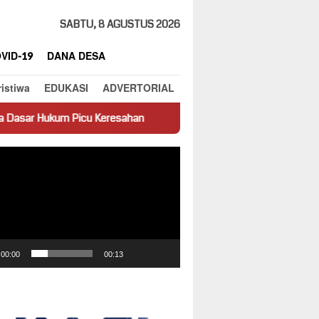
SABTU, 8 AGUSTUS 2026
VID-19
DANA DESA
ristiwa
EDUKASI
ADVERTORIAL
 Keresahan
Truk Miring Hambat Arus Lalu Lintas di Jalan P
ar
00:00
00:13