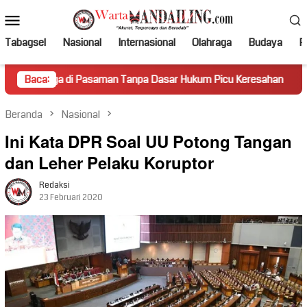
Loncat
Menu
ke
Mobile
konten
Tabagsel
Nasional
Internasional
Olahraga
Budaya
Po
i Pasaman Tanpa Dasar Hukum Picu Keresahan
Baca:
Truk Miring
Beranda
Nasional
Ini Kata DPR Soal UU Potong Tangan
dan Leher Pelaku Koruptor
Redaksi
23 Februari 2020