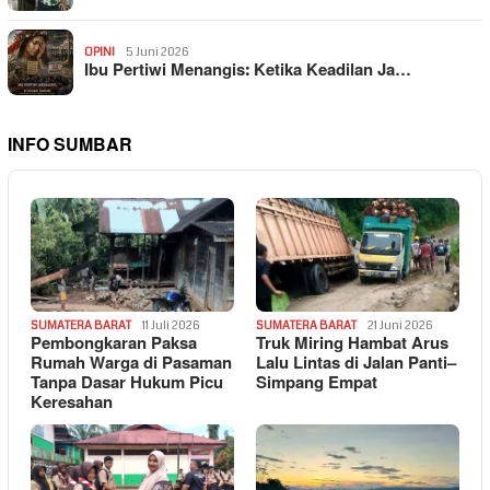
OPINI
5 Juni 2026
Ibu Pertiwi Menangis: Ketika Keadilan Ja…
INFO SUMBAR
SUMATERA BARAT
11 Juli 2026
SUMATERA BARAT
21 Juni 2026
Pembongkaran Paksa
Truk Miring Hambat Arus
Rumah Warga di Pasaman
Lalu Lintas di Jalan Panti–
Tanpa Dasar Hukum Picu
Simpang Empat
Keresahan