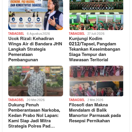
TABAGSEL
6 Agustus 2026
TABAGSEL
27 Juli 2026
Ucok Rizal: Kehadiran
Kunjungi Kodim
Wings Air di Bandara JHN
0212/Tapsel, Pangdam
Langkah Strategis
Tekankan Keseimbangan
Pemerataan
Siaga Tempur dan
Pembangunan
Wawasan Teritorial
TABAGSEL
20 Mei 2026
TABAGSEL
2 Mei 2026
Dukung Penuh
Filosofi dan Makna
Pemberantasan Narkoba,
Mendalam di Balik
Kedan Prabo Nol Lapan:
Manortor Parmasak pada
Kami Siap Jadi Mitra
Resepsi Pernikahan
Strategis Polres Pad…