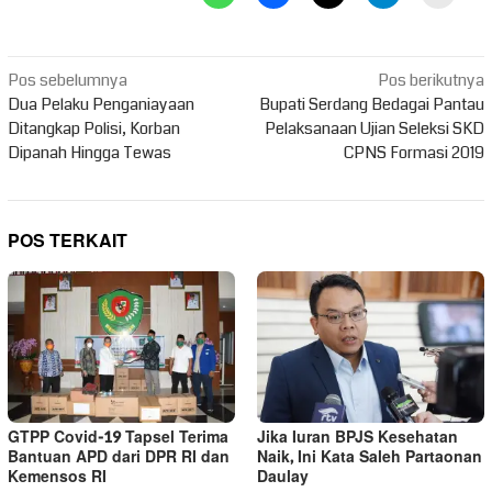
Navigasi
Pos sebelumnya
Pos berikutnya
pos
Dua Pelaku Penganiayaan
Bupati Serdang Bedagai Pantau
Ditangkap Polisi, Korban
Pelaksanaan Ujian Seleksi SKD
Dipanah Hingga Tewas
CPNS Formasi 2019
POS TERKAIT
GTPP Covid-19 Tapsel Terima
Jika Iuran BPJS Kesehatan
Bantuan APD dari DPR RI dan
Naik, Ini Kata Saleh Partaonan
Kemensos RI
Daulay