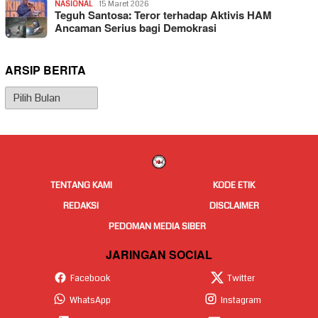
NASIONAL
15 Maret 2026
Teguh Santosa: Teror terhadap Aktivis HAM
Ancaman Serius bagi Demokrasi
ARSIP BERITA
Arsip
Berita
TENTANG KAMI
KODE ETIK
REDAKSI
DISCLAIMER
PEDOMAN MEDIA SIBER
JARINGAN SOCIAL
Facebook
Twitter
WhatsApp
Instagram