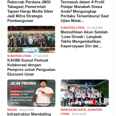
Rakercab Perdana JMSI
Termasuk dalam 4 Profil
Tabagsel, Pemerintah
Pelajar Manakah Siswa
Tapsel Harap Media Siber
Anda? Mengungkap
Jadi Mitra Strategis
Perilaku Tersembunyi Saat
Pembangunan
Ujian Melal…
SUMATERA UTARA
20 Juli 2026
Memulihkan Akun Setelah
‘Lose Streak’: Langkah
Taktis Mengembalikan
Kepercayaan Diri dal…
SUMATERA UTARA
27 Juli 2026
KAHMI Sumut Perkuat
Kolaborasi dengan
Pemprov untuk Penguatan
Ekonomi Umat
MEDAN
18 Juli 2026
MANDAILING NATAL
,
SUMATERA
Infrastruktur Mandailing
UTARA
18 Juli 2026