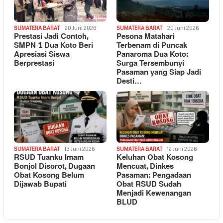
SUMATERA BARAT
20 Juni 2026
SUMATERA BARAT
20 Juni 2026
Prestasi Jadi Contoh,
Pesona Matahari
SMPN 1 Dua Koto Beri
Terbenam di Puncak
Apresiasi Siswa
Panaroma Dua Koto:
Berprestasi
Surga Tersembunyi
Pasaman yang Siap Jadi
Desti…
SUMATERA BARAT
13 Juni 2026
SUMATERA BARAT
12 Juni 2026
RSUD Tuanku Imam
Keluhan Obat Kosong
Bonjol Disorot, Dugaan
Mencuat, Dinkes
Obat Kosong Belum
Pasaman: Pengadaan
Dijawab Bupati
Obat RSUD Sudah
Menjadi Kewenangan
BLUD