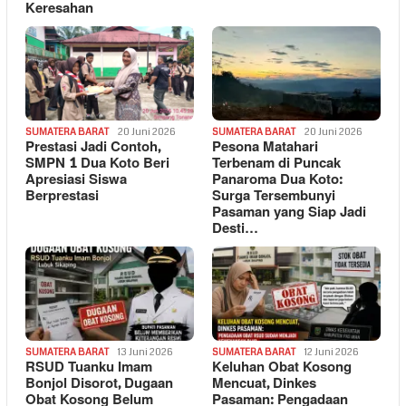
Keresahan
SUMATERA BARAT
20 Juni 2026
SUMATERA BARAT
20 Juni 2026
Prestasi Jadi Contoh,
Pesona Matahari
SMPN 1 Dua Koto Beri
Terbenam di Puncak
Apresiasi Siswa
Panaroma Dua Koto:
Berprestasi
Surga Tersembunyi
Pasaman yang Siap Jadi
Desti…
SUMATERA BARAT
13 Juni 2026
SUMATERA BARAT
12 Juni 2026
RSUD Tuanku Imam
Keluhan Obat Kosong
Bonjol Disorot, Dugaan
Mencuat, Dinkes
Obat Kosong Belum
Pasaman: Pengadaan