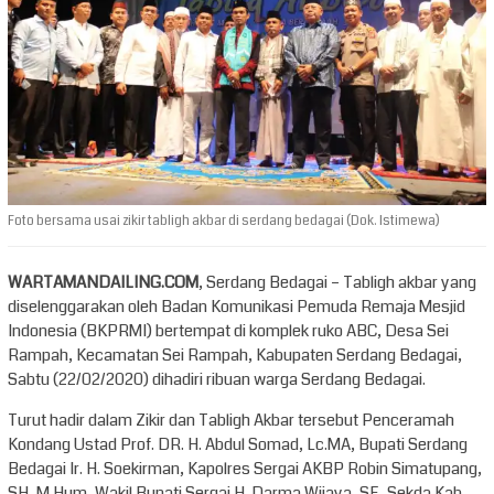
Foto bersama usai zikir tabligh akbar di serdang bedagai (Dok. Istimewa)
WARTAMANDAILING.COM
, Serdang Bedagai – Tabligh akbar yang
diselenggarakan oleh Badan Komunikasi Pemuda Remaja Mesjid
Indonesia (BKPRMI) bertempat di komplek ruko ABC, Desa Sei
Rampah, Kecamatan Sei Rampah, Kabupaten Serdang Bedagai,
Sabtu (22/02/2020) dihadiri ribuan warga Serdang Bedagai.
Turut hadir dalam Zikir dan Tabligh Akbar tersebut Penceramah
Kondang Ustad Prof. DR. H. Abdul Somad, Lc.MA, Bupati Serdang
Bedagai Ir. H. Soekirman, Kapolres Sergai AKBP Robin Simatupang,
SH, M Hum, Wakil Bupati Sergai H. Darma Wijaya, SE, Sekda Kab.