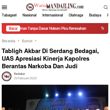
Loncat
Menu
ke
Mobile
konten
Tabagsel
Nasional
Internasional
Olahraga
Budaya
Po
anpa Dasar Hukum Picu Keresahan
Baca:
Truk Miring Hambat Arus
Beranda
Sumut
Tabligh Akbar Di Serdang Bedagai,
UAS Apresiasi Kinerja Kapolres
Berantas Narkoba Dan Judi
Redaksi
25 Februari 2020