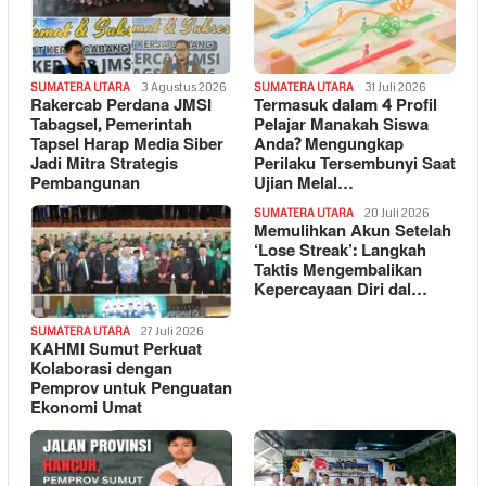
SUMATERA UTARA
3 Agustus 2026
SUMATERA UTARA
31 Juli 2026
Rakercab Perdana JMSI
Termasuk dalam 4 Profil
Tabagsel, Pemerintah
Pelajar Manakah Siswa
Tapsel Harap Media Siber
Anda? Mengungkap
Jadi Mitra Strategis
Perilaku Tersembunyi Saat
Pembangunan
Ujian Melal…
SUMATERA UTARA
20 Juli 2026
Memulihkan Akun Setelah
‘Lose Streak’: Langkah
Taktis Mengembalikan
Kepercayaan Diri dal…
SUMATERA UTARA
27 Juli 2026
KAHMI Sumut Perkuat
Kolaborasi dengan
Pemprov untuk Penguatan
Ekonomi Umat