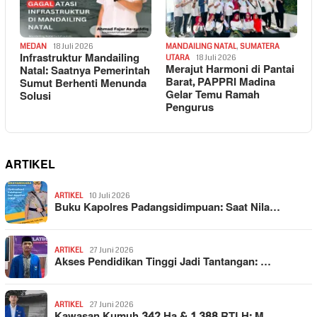
MEDAN
18 Juli 2026
MANDAILING NATAL
,
SUMATERA
Infrastruktur Mandailing
UTARA
18 Juli 2026
Merajut Harmoni di Pantai
Natal: Saatnya Pemerintah
Barat, PAPPRI Madina
Sumut Berhenti Menunda
Gelar Temu Ramah
Solusi
Pengurus
ARTIKEL
ARTIKEL
10 Juli 2026
Buku Kapolres Padangsidimpuan: Saat Nila…
ARTIKEL
27 Juni 2026
Akses Pendidikan Tinggi Jadi Tantangan: …
ARTIKEL
27 Juni 2026
Kawasan Kumuh 342 Ha & 1.388 RTLH: M…