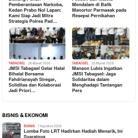
Pemberantasan Narkoba,
Mendalam di Balik
Kedan Prabo Nol Lapan:
Manortor Parmasak pada
Kami Siap Jadi Mitra
Resepsi Pernikahan
Strategis Polres Pad…
TABAGSEL
26 Maret 2026
TABAGSEL
26 Maret 2026
JMSI Tabagsel Gelar Halal
Manaon Lubis Ingatkan
Bihalal Bersama
JMSI Tabagsel: Jaga
Fahdriansyah Siregar,
Solidaritas dalam
Soliditas dan Kolaborasi
Menghadapi Tantangan
Jadi Priori…
Pers
BISNIS & EKONOMI
BISNIS
7 Agustus 2026
Lomba Foto LRT Hadirkan Hadiah Menarik, Ini
Syaratnya