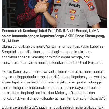
Penceramah Kondang Ustad Prof. DR. H. Abdul Somad, Lc.MA
salam komando dengan Kapolres Sergai AKBP Robin Simatupang,
SH, M Hum
Ulama yang akrab dipangil UAS itu menambahkan, kalau Kapolres
Sergai ini dapat dijadikan contoh bagi para pemimpin, karna
sosoknya sebagai Seorang pemimpin dapat mengayomi
masyarakat dan selalu menjaga kerukunan antar Umat Bergama.
“Kalau Kapolres satu ini saya sudah kenal, dari almarhum mamak
saya meninggal dunia tempo hari di Asahan, Kapolres yang wajahya
kejam tapi hatinya bak Pendeta ini, sejak malam pertama hingga
malam ketiga hadir dirumah almarhum mamak saya. Jadi bukan
barang baru lagi bagi kami berdua. Makanya Bandar Judi dan
narkoba tak kenal ampun dibuatnya, main tembak saja,” Ucap UAS.
Dalam ceramahya UAS juga mengajak seluruh masyarakat untuk