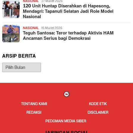
NASIONAL
27 Maret 2026
120 Unit Huntap Diserahkan di Hapesong,
Mendagri: Tapanuli Selatan Jadi Role Model
Nasional
NASIONAL
15 Maret 2026
Teguh Santosa: Teror terhadap Aktivis HAM
Ancaman Serius bagi Demokrasi
ARSIP BERITA
Arsip
Berita
TENTANG KAMI
KODE ETIK
REDAKSI
DISCLAIMER
PEDOMAN MEDIA SIBER
JARINGAN SOCIAL