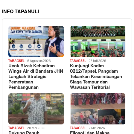
INFO TAPANULI
TABAGSEL
6 Agustus 2026
TABAGSEL
27 Juli 2026
Ucok Rizal: Kehadiran
Kunjungi Kodim
Wings Air di Bandara JHN
0212/Tapsel, Pangdam
Langkah Strategis
Tekankan Keseimbangan
Pemerataan
Siaga Tempur dan
Pembangunan
Wawasan Teritorial
TABAGSEL
20 Mei 2026
TABAGSEL
2 Mei 2026
Dukung Penuh
Filosofi dan Makna