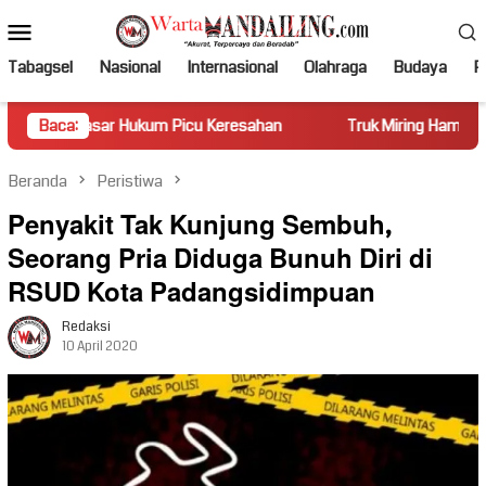
Loncat
Menu
ke
Mobile
konten
Tabagsel
Nasional
Internasional
Olahraga
Budaya
Po
 Hukum Picu Keresahan
Baca:
Truk Miring Hambat Arus Lalu Linta
Beranda
Peristiwa
Penyakit Tak Kunjung Sembuh,
Seorang Pria Diduga Bunuh Diri di
RSUD Kota Padangsidimpuan
Redaksi
10 April 2020