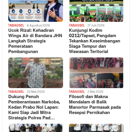
TABAGSEL
6 Agustus 2026
TABAGSEL
27 Juli 2026
Ucok Rizal: Kehadiran
Kunjungi Kodim
Wings Air di Bandara JHN
0212/Tapsel, Pangdam
Langkah Strategis
Tekankan Keseimbangan
Pemerataan
Siaga Tempur dan
Pembangunan
Wawasan Teritorial
TABAGSEL
20 Mei 2026
TABAGSEL
2 Mei 2026
Dukung Penuh
Filosofi dan Makna
Pemberantasan Narkoba,
Mendalam di Balik
Kedan Prabo Nol Lapan:
Manortor Parmasak pada
Kami Siap Jadi Mitra
Resepsi Pernikahan
Strategis Polres Pad…