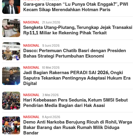
Gara-gara Ucapan “Lu Punya Otak Enggak?”, PWI
Kecam Sikap Merendahkan Hotman Paris
NASIONAL
21 Juni 2026
Sengketa Utang-Piutang, Terungkap Jejak Transaksi
Rp11,1 Miliar ke Rekening Pihak Terkait
NASIONAL
9 Juni 2026
Dasco: Pertemuan Chatib Basri dengan Presiden
Bahas Strategi Pertumbuhan Ekonomi
NASIONAL
10 Mei 2026
Jadi Bagian Rakernas PERADI SAI 2026, Ongki
Saputra Tekankan Pentingnya Adaptasi Hukum Era
Digital
NASIONAL
3 Mei 2026
Hari Kebebasan Pers Sedunia, Ketum SMSI Sebut
Pendirian Media Bagian dari Hak Asasi
NASIONAL
11 April 2026
Demo Anti Narkoba Berujung Ricuh di Rohil, Warga
Bakar Barang dan Rusak Rumah Milik Diduga
Bandar