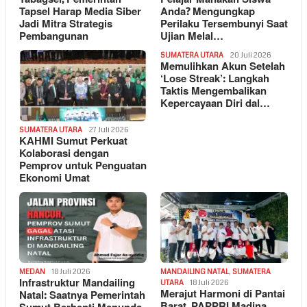
Tapsel Harap Media Siber
Anda? Mengungkap
Jadi Mitra Strategis
Perilaku Tersembunyi Saat
Pembangunan
Ujian Melal…
SUMATERA UTARA
20 Juli 2026
Memulihkan Akun Setelah
‘Lose Streak’: Langkah
Taktis Mengembalikan
Kepercayaan Diri dal…
SUMATERA UTARA
27 Juli 2026
KAHMI Sumut Perkuat
Kolaborasi dengan
Pemprov untuk Penguatan
Ekonomi Umat
MEDAN
18 Juli 2026
MANDAILING NATAL
,
SUMATERA
Infrastruktur Mandailing
UTARA
18 Juli 2026
Merajut Harmoni di Pantai
Natal: Saatnya Pemerintah
Barat, PAPPRI Madina