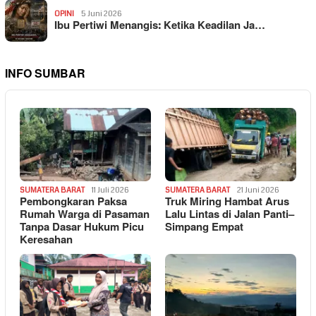
OPINI
5 Juni 2026
Ibu Pertiwi Menangis: Ketika Keadilan Ja…
INFO SUMBAR
SUMATERA BARAT
11 Juli 2026
SUMATERA BARAT
21 Juni 2026
Pembongkaran Paksa
Truk Miring Hambat Arus
Rumah Warga di Pasaman
Lalu Lintas di Jalan Panti–
Tanpa Dasar Hukum Picu
Simpang Empat
Keresahan