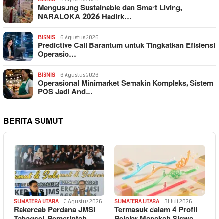
Mengusung Sustainable dan Smart Living,
NARALOKA 2026 Hadirk…
BISNIS
6 Agustus 2026
Predictive Call Barantum untuk Tingkatkan Efisiensi
Operasio…
BISNIS
6 Agustus 2026
Operasional Minimarket Semakin Kompleks, Sistem
POS Jadi And…
BERITA SUMUT
SUMATERA UTARA
3 Agustus 2026
SUMATERA UTARA
31 Juli 2026
Rakercab Perdana JMSI
Termasuk dalam 4 Profil
Tabagsel, Pemerintah
Pelajar Manakah Siswa