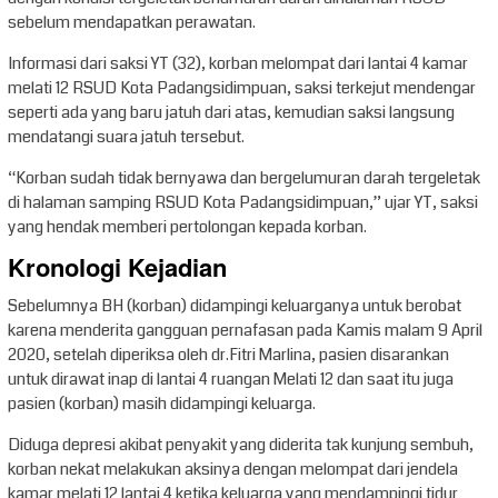
sebelum mendapatkan perawatan.
Informasi dari saksi YT (32), korban melompat dari lantai 4 kamar
melati 12 RSUD Kota Padangsidimpuan, saksi terkejut mendengar
seperti ada yang baru jatuh dari atas, kemudian saksi langsung
mendatangi suara jatuh tersebut.
“Korban sudah tidak bernyawa dan bergelumuran darah tergeletak
di halaman samping RSUD Kota Padangsidimpuan,” ujar YT, saksi
yang hendak memberi pertolongan kepada korban.
Kronologi Kejadian
Sebelumnya BH (korban) didampingi keluarganya untuk berobat
karena menderita gangguan pernafasan pada Kamis malam 9 April
2020, setelah diperiksa oleh dr.Fitri Marlina, pasien disarankan
untuk dirawat inap di lantai 4 ruangan Melati 12 dan saat itu juga
pasien (korban) masih didampingi keluarga.
Diduga depresi akibat penyakit yang diderita tak kunjung sembuh,
korban nekat melakukan aksinya dengan melompat dari jendela
kamar melati 12 lantai 4 ketika keluarga yang mendampingi tidur