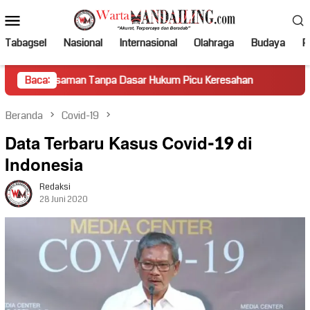
Loncat
Menu
ke
Mobile
konten
Tabagsel
Nasional
Internasional
Olahraga
Budaya
Po
asaman Tanpa Dasar Hukum Picu Keresahan
Baca:
Truk Miring Ha
Beranda
Covid-19
Data Terbaru Kasus Covid-19 di
Indonesia
Redaksi
28 Juni 2020