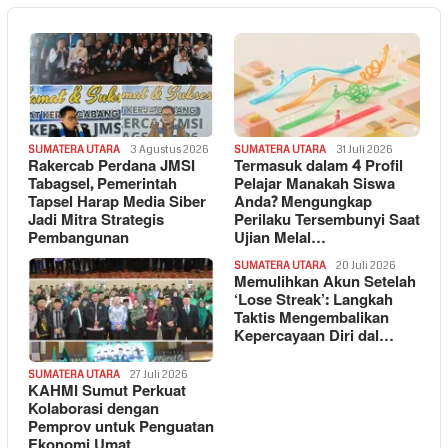
SUMATERA UTARA
3 Agustus 2026
SUMATERA UTARA
31 Juli 2026
Rakercab Perdana JMSI
Termasuk dalam 4 Profil
Tabagsel, Pemerintah
Pelajar Manakah Siswa
Tapsel Harap Media Siber
Anda? Mengungkap
Jadi Mitra Strategis
Perilaku Tersembunyi Saat
Pembangunan
Ujian Melal…
SUMATERA UTARA
20 Juli 2026
Memulihkan Akun Setelah
‘Lose Streak’: Langkah
Taktis Mengembalikan
Kepercayaan Diri dal…
SUMATERA UTARA
27 Juli 2026
KAHMI Sumut Perkuat
Kolaborasi dengan
Pemprov untuk Penguatan
Ekonomi Umat