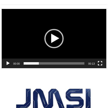
Pemutar
Video
00:00
00:13