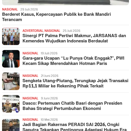
NASIONAL
29 Juli 2026
Berderet Kasus, Kepercayaan Publik ke Bank Mandiri
Terancam
ADVERTORIAL
,
NASIONAL
25 Juli 2026
Sinergi PT Palma Pertiwi Makmur, JARSANAS dan
Kemendes Wujudkan Indonesia Berdaulat
NASIONAL
19 Juli 2026
Gara-gara Ucapan “Lu Punya Otak Enggak?”, PWI
Kecam Sikap Merendahkan Hotman Paris
NASIONAL
21 Juni 2026
Sengketa Utang-Piutang, Terungkap Jejak Transaksi
Rp11,1 Miliar ke Rekening Pihak Terkait
NASIONAL
9 Juni 2026
Dasco: Pertemuan Chatib Basri dengan Presiden
Bahas Strategi Pertumbuhan Ekonomi
NASIONAL
10 Mei 2026
Jadi Bagian Rakernas PERADI SAI 2026, Ongki
Saputra Tekankan Pentingnya Adaptasi Hukum Era