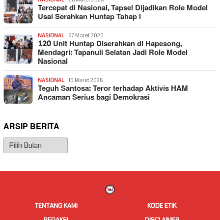
Tercepat di Nasional, Tapsel Dijadikan Role Model
Usai Serahkan Huntap Tahap I
NASIONAL
27 Maret 2026
120 Unit Huntap Diserahkan di Hapesong,
Mendagri: Tapanuli Selatan Jadi Role Model
Nasional
NASIONAL
15 Maret 2026
Teguh Santosa: Teror terhadap Aktivis HAM
Ancaman Serius bagi Demokrasi
ARSIP BERITA
Arsip
Berita
TENTANG KAMI
KODE ETIK
REDAKSI
DISCLAIMER