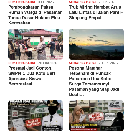
SUMATERA BARAT
11 Juli 2026
SUMATERA BARAT
21 Juni 2026
Pembongkaran Paksa
Truk Miring Hambat Arus
Rumah Warga di Pasaman
Lalu Lintas di Jalan Panti–
Tanpa Dasar Hukum Picu
Simpang Empat
Keresahan
SUMATERA BARAT
20 Juni 2026
SUMATERA BARAT
20 Juni 2026
Prestasi Jadi Contoh,
Pesona Matahari
SMPN 1 Dua Koto Beri
Terbenam di Puncak
Apresiasi Siswa
Panaroma Dua Koto:
Berprestasi
Surga Tersembunyi
Pasaman yang Siap Jadi
Desti…