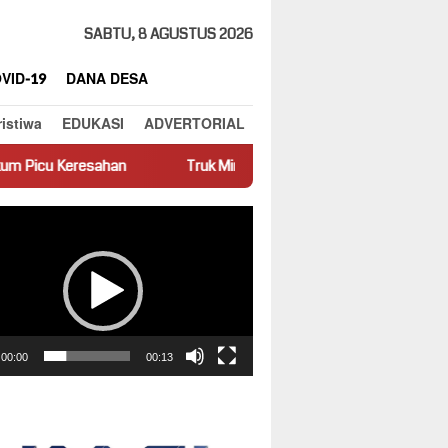
SABTU, 8 AGUSTUS 2026
VID-19
DANA DESA
ristiwa
EDUKASI
ADVERTORIAL
Truk Miring Hambat Arus Lalu Lintas di Jalan Panti–Simpang Em
ar
00:00
00:13