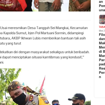
an
Pe
un
– Usai meresmikan Desa Tangguh Sei Mangkai, Kecamatan
TAB
Mei 
a Kapolda Sumut, Irjen Pol Martuani Sormin, didampingi
Fil
atubara, AKBP Ikhwan Lubis memberikan bantuan tali asih
da
Ma
atu yang turut
Me
di 
dekatkan diri dengan masyarakat sekaligus untuk beribadah.
Man
ni dapat menciptakan situasi kamtibmas yang kondusif,”
Pa
ni.
pad
Res
Per
n