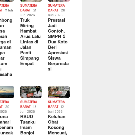
ATERA
SUMATERA
SUMATERA
AT
11 Juli
BARAT
21
BARAT
20
6
Juni 2026
Juni 2026
mbong
Truk
Prestasi
an
Miring
Jadi
sa
Hambat
Contoh,
mah
Arus Lalu
SMPN 1
ga di
Lintas di
Dua Koto
saman
Jalan
Beri
pa
Panti–
Apresiasi
ar
Simpang
Siswa
kum
Empat
Berpresta
u
si
esaha
ATERA
SUMATERA
SUMATERA
AT
20
BARAT
13
BARAT
12
 2026
Juni 2026
Juni 2026
sona
RSUD
Keluhan
ahari
Tuanku
Obat
rbenam
Imam
Kosong
Puncak
Bonjol
Mencuat,