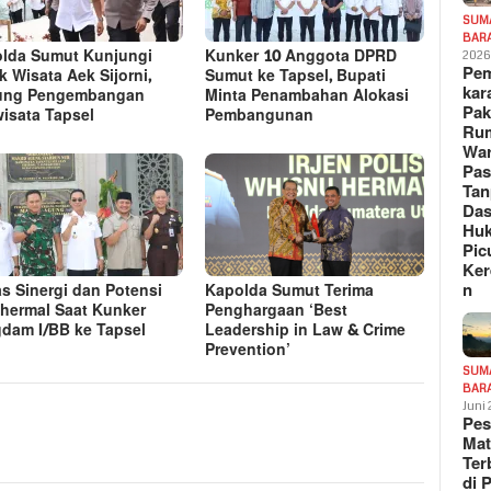
SUM
BAR
lda Sumut Kunjungi
Kunker 10 Anggota DPRD
202
Pe
k Wisata Aek Sijorni,
Sumut ke Tapsel, Bupati
kar
ung Pengembangan
Minta Penambahan Alokasi
Pak
wisata Tapsel
Pembangunan
Ru
War
Pa
Tan
Das
Hu
Pic
Ker
n
s Sinergi dan Potensi
Kapolda Sumut Terima
hermal Saat Kunker
Penghargaan ‘Best
dam I/BB ke Tapsel
Leadership in Law & Crime
Prevention’
SUM
BAR
Juni
Pe
Mat
Te
di 