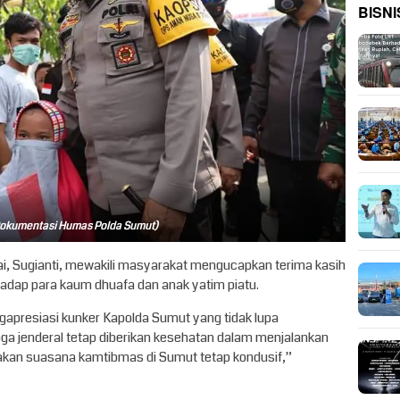
BISNI
Dokumentasi Humas Polda Sumut)
i, Sugianti, mewakili masyarakat mengucapkan terima kasih
adap para kaum dhuafa dan anak yatim piatu.
apresiasi kunker Kapolda Sumut yang tidak lupa
oga jenderal tetap diberikan kesehatan dalam menjalankan
kan suasana kamtibmas di Sumut tetap kondusif,”