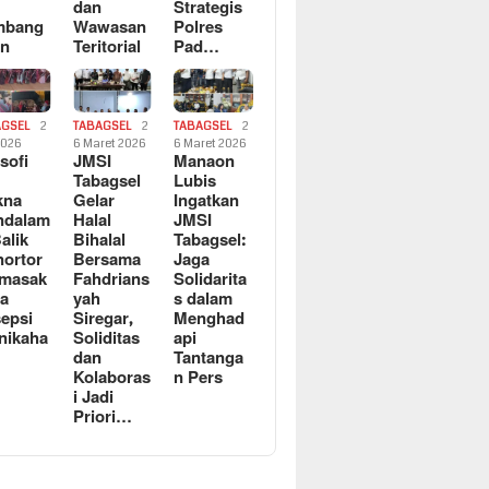
dan
Strategis
mbang
Wawasan
Polres
an
Teritorial
Pad…
AGSEL
2
TABAGSEL
2
TABAGSEL
2
2026
6 Maret 2026
6 Maret 2026
osofi
JMSI
Manaon
n
Tabagsel
Lubis
kna
Gelar
Ingatkan
ndalam
Halal
JMSI
Balik
Bihalal
Tabagsel:
ortor
Bersama
Jaga
rmasak
Fahdrians
Solidarita
a
yah
s dalam
epsi
Siregar,
Menghad
nikaha
Soliditas
api
dan
Tantanga
Kolaboras
n Pers
i Jadi
Priori…