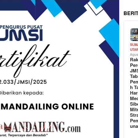
BERI
SUM
UTA
Agus
Rak
Per
JM
Tab
Pem
h T
Har
Med
Sib
Mit
Str
Pe
un