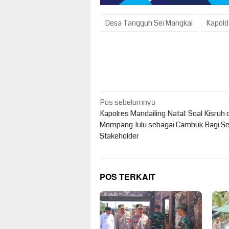
Desa Tangguh Sei Mangkai
Kapold
Navigasi
Pos sebelumnya
pos
Kapolres Mandailing Natal: Soal Kisruh d
Mompang Julu sebagai Cambuk Bagi Se
Stakeholder
POS TERKAIT