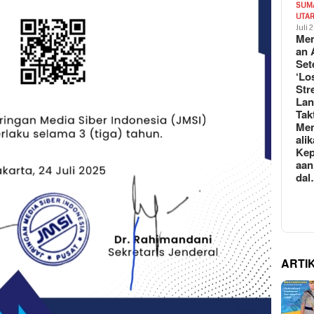
SUM
UTA
Juli 
Mem
an 
Set
‘Lo
Str
La
Tak
Me
ali
Kep
aan
da
ARTI