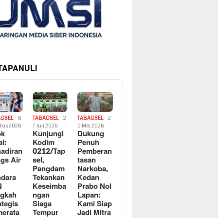
 TAPANULI
AGSEL
6
TABAGSEL
2
TABAGSEL
2
tus 2026
7 Juli 2026
0 Mei 2026
ok
Kunjungi
Dukung
al:
Kodim
Penuh
adiran
0212/Tap
Pemberan
gs Air
sel,
tasan
Pangdam
Narkoba,
dara
Tekankan
Kedan
N
Keseimba
Prabo Nol
ngkah
ngan
Lapan:
ategis
Siaga
Kami Siap
erata
Tempur
Jadi Mitra