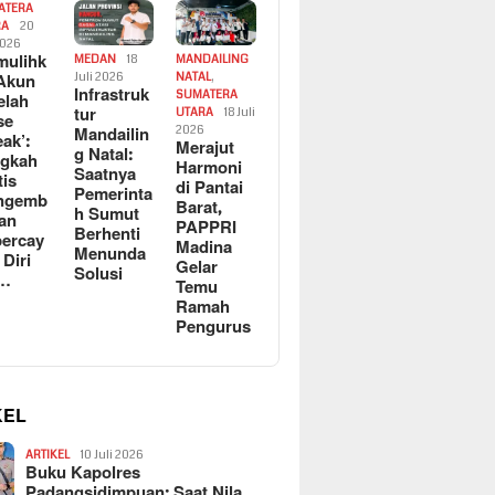
ATERA
RA
20
2026
ulihk
MEDAN
18
MANDAILING
Akun
Juli 2026
NATAL
,
Infrastruk
SUMATERA
elah
tur
UTARA
18 Juli
se
Mandailin
2026
eak’:
Merajut
g Natal:
ngkah
Harmoni
Saatnya
tis
di Pantai
Pemerinta
ngemb
Barat,
h Sumut
kan
PAPPRI
Berhenti
ercay
Madina
Menunda
 Diri
Gelar
Solusi
l…
Temu
Ramah
Pengurus
KEL
ARTIKEL
10 Juli 2026
Buku Kapolres
Padangsidimpuan: Saat Nila…