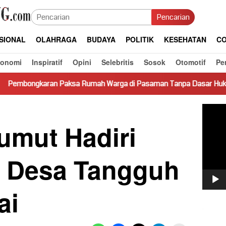
Pencarian
SIONAL
OLAHRAGA
BUDAYA
POLITIK
KESEHATAN
CO
konomi
Inspiratif
Opini
Selebritis
Sosok
Otomotif
Pe
a Rumah Warga di Pasaman Tanpa Dasar Hukum Picu Keresahan
Pemut
Video
umut Hadiri
 Desa Tangguh
ai