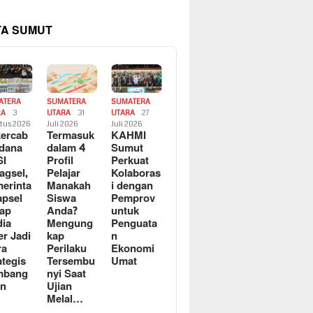
TA SUMUT
ATERA
SUMATERA
SUMATERA
RA
3
UTARA
31
UTARA
27
tus 2026
Juli 2026
Juli 2026
ercab
Termasuk
KAHMI
dana
dalam 4
Sumut
SI
Profil
Perkuat
agsel,
Pelajar
Kolaboras
erinta
Manakah
i dengan
apsel
Siswa
Pemprov
ap
Anda?
untuk
ia
Mengung
Penguata
er Jadi
kap
n
ra
Perilaku
Ekonomi
ategis
Tersembu
Umat
mbang
nyi Saat
an
Ujian
Melal…