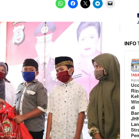
INFO
TAB
Agus
Uc
Riz
Keh
Win
di
Ban
JH
La
Str
Pem