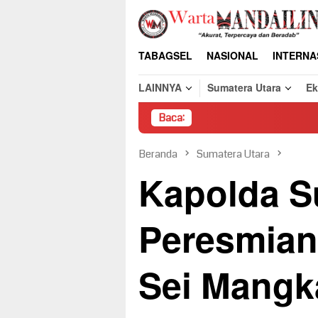
Loncat
ke
konten
TABAGSEL
NASIONAL
INTERNA
LAINNYA
Sumatera Utara
E
Baca:
Pembongkaran Paks
Beranda
Sumatera Utara
Kapolda S
Peresmian
Sei Mangk