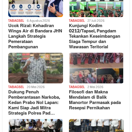
TABAGSEL
6 Agustus 2026
TABAGSEL
27 Juli 2026
Ucok Rizal: Kehadiran
Kunjungi Kodim
Wings Air di Bandara JHN
0212/Tapsel, Pangdam
Langkah Strategis
Tekankan Keseimbangan
Pemerataan
Siaga Tempur dan
Pembangunan
Wawasan Teritorial
TABAGSEL
20 Mei 2026
TABAGSEL
2 Mei 2026
Dukung Penuh
Filosofi dan Makna
Pemberantasan Narkoba,
Mendalam di Balik
Kedan Prabo Nol Lapan:
Manortor Parmasak pada
Kami Siap Jadi Mitra
Resepsi Pernikahan
Strategis Polres Pad…