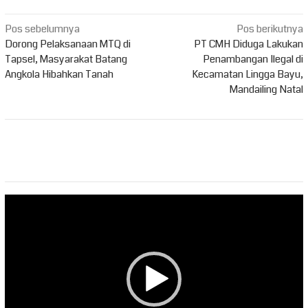
Navigasi
Pos sebelumnya
Pos berikutnya
pos
Dorong Pelaksanaan MTQ di
PT CMH Diduga Lakukan
Tapsel, Masyarakat Batang
Penambangan Ilegal di
Angkola Hibahkan Tanah
Kecamatan Lingga Bayu,
Mandailing Natal
Pemutar
Video