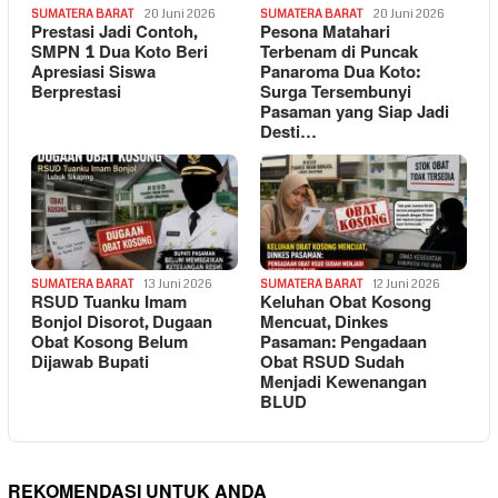
SUMATERA BARAT
20 Juni 2026
SUMATERA BARAT
20 Juni 2026
Prestasi Jadi Contoh,
Pesona Matahari
SMPN 1 Dua Koto Beri
Terbenam di Puncak
Apresiasi Siswa
Panaroma Dua Koto:
Berprestasi
Surga Tersembunyi
Pasaman yang Siap Jadi
Desti…
SUMATERA BARAT
13 Juni 2026
SUMATERA BARAT
12 Juni 2026
RSUD Tuanku Imam
Keluhan Obat Kosong
Bonjol Disorot, Dugaan
Mencuat, Dinkes
Obat Kosong Belum
Pasaman: Pengadaan
Dijawab Bupati
Obat RSUD Sudah
Menjadi Kewenangan
BLUD
REKOMENDASI UNTUK ANDA