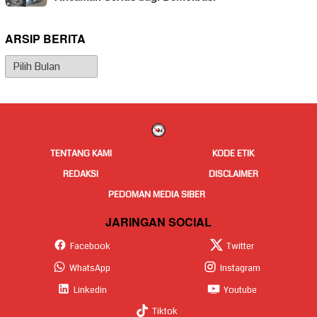
ARSIP BERITA
Arsip
Berita
TENTANG KAMI
KODE ETIK
REDAKSI
DISCLAIMER
PEDOMAN MEDIA SIBER
JARINGAN SOCIAL
Facebook
Twitter
WhatsApp
Instagram
Linkedin
Youtube
Tiktok