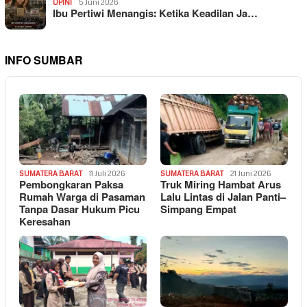
OPINI
5 Juni 2026
Ibu Pertiwi Menangis: Ketika Keadilan Ja…
INFO SUMBAR
SUMATERA BARAT
11 Juli 2026
SUMATERA BARAT
21 Juni 2026
Pembongkaran Paksa
Truk Miring Hambat Arus
Rumah Warga di Pasaman
Lalu Lintas di Jalan Panti–
Tanpa Dasar Hukum Picu
Simpang Empat
Keresahan