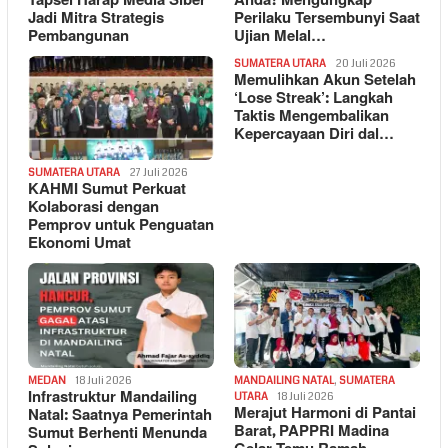
Tapsel Harap Media Siber
Anda? Mengungkap
Jadi Mitra Strategis
Perilaku Tersembunyi Saat
Pembangunan
Ujian Melal…
SUMATERA UTARA
20 Juli 2026
Memulihkan Akun Setelah
‘Lose Streak’: Langkah
Taktis Mengembalikan
Kepercayaan Diri dal…
SUMATERA UTARA
27 Juli 2026
KAHMI Sumut Perkuat
Kolaborasi dengan
Pemprov untuk Penguatan
Ekonomi Umat
MEDAN
18 Juli 2026
MANDAILING NATAL
,
SUMATERA
Infrastruktur Mandailing
UTARA
18 Juli 2026
Merajut Harmoni di Pantai
Natal: Saatnya Pemerintah
Barat, PAPPRI Madina
Sumut Berhenti Menunda