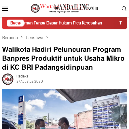
Loncat
Menu
ke
Mobile
konten
n Tanpa Dasar Hukum Picu Keresahan
Baca:
Truk Miring Hambat A
Beranda
Peristiwa
Walikota Hadiri Peluncuran Program
Banpres Produktif untuk Usaha Mikro
di KC BRI Padangsidinpuan
Redaksi
27 Agustus 2020