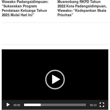
Wawako Padangsidimpuan:
Musrenbang RKPD Tahun
“Sukseskan Program
2022 Kota Padangsidimpuan,
Pendataan Keluarga Tahun
Wawako: “Kedepankan Skala
2021 Mulai Hari Ini”
Prioritas”
Pemutar
Video
00:00
00:13