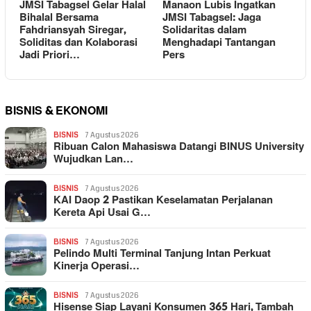
JMSI Tabagsel Gelar Halal
Manaon Lubis Ingatkan
Bihalal Bersama
JMSI Tabagsel: Jaga
Fahdriansyah Siregar,
Solidaritas dalam
Soliditas dan Kolaborasi
Menghadapi Tantangan
Jadi Priori…
Pers
BISNIS & EKONOMI
BISNIS
7 Agustus 2026
Ribuan Calon Mahasiswa Datangi BINUS University
Wujudkan Lan…
BISNIS
7 Agustus 2026
KAI Daop 2 Pastikan Keselamatan Perjalanan
Kereta Api Usai G…
BISNIS
7 Agustus 2026
Pelindo Multi Terminal Tanjung Intan Perkuat
Kinerja Operasi…
BISNIS
7 Agustus 2026
Hisense Siap Layani Konsumen 365 Hari, Tambah