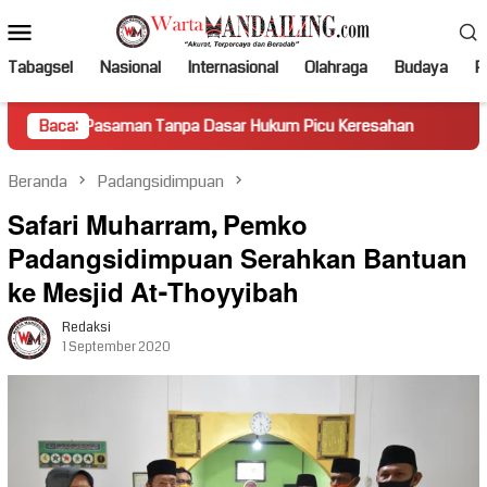
Loncat
Menu
ke
Mobile
konten
Tabagsel
Nasional
Internasional
Olahraga
Budaya
Po
man Tanpa Dasar Hukum Picu Keresahan
Baca:
Truk Miring Hamba
Beranda
Padangsidimpuan
Safari Muharram, Pemko
Padangsidimpuan Serahkan Bantuan
ke Mesjid At-Thoyyibah
Redaksi
1 September 2020