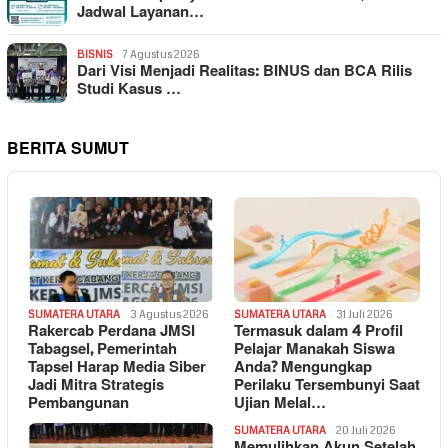
Jadwal Layanan…
BISNIS
7 Agustus 2026
Dari Visi Menjadi Realitas: BINUS dan BCA Rilis
Studi Kasus …
BERITA SUMUT
SUMATERA UTARA
3 Agustus 2026
SUMATERA UTARA
31 Juli 2026
Rakercab Perdana JMSI
Termasuk dalam 4 Profil
Tabagsel, Pemerintah
Pelajar Manakah Siswa
Tapsel Harap Media Siber
Anda? Mengungkap
Jadi Mitra Strategis
Perilaku Tersembunyi Saat
Pembangunan
Ujian Melal…
SUMATERA UTARA
20 Juli 2026
Memulihkan Akun Setelah