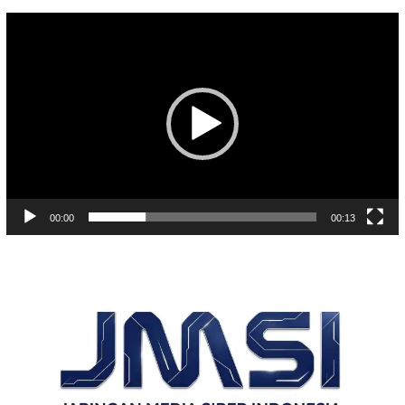
Pemutar
Video
00:00
00:13