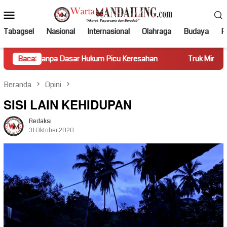
Loncat
Menu
ke
Mobile
konten
Tabagsel
Nasional
Internasional
Olahraga
Budaya
Po
Dasar Hukum Picu Keresahan
Baca:
Truk Miring Hambat Arus Lalu 
Beranda
Opini
SISI LAIN KEHIDUPAN
Redaksi
31 Oktober 2020