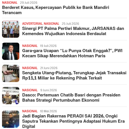
NASIONAL
29 Juli 2026
Berderet Kasus, Kepercayaan Publik ke Bank Mandiri
Terancam
ADVERTORIAL
,
NASIONAL
25 Juli 2026
Sinergi PT Palma Pertiwi Makmur, JARSANAS dan
Kemendes Wujudkan Indonesia Berdaulat
NASIONAL
19 Juli 2026
Gara-gara Ucapan “Lu Punya Otak Enggak?”, PWI
Kecam Sikap Merendahkan Hotman Paris
NASIONAL
21 Juni 2026
Sengketa Utang-Piutang, Terungkap Jejak Transaksi
Rp11,1 Miliar ke Rekening Pihak Terkait
NASIONAL
9 Juni 2026
Dasco: Pertemuan Chatib Basri dengan Presiden
Bahas Strategi Pertumbuhan Ekonomi
NASIONAL
10 Mei 2026
Jadi Bagian Rakernas PERADI SAI 2026, Ongki
Saputra Tekankan Pentingnya Adaptasi Hukum Era
Digital