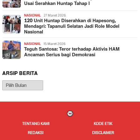
Usai Serahkan Huntap Tahap I
NASIONAL
27 Maret 2026
120 Unit Huntap Diserahkan di Hapesong,
Mendagri: Tapanuli Selatan Jadi Role Model
Nasional
NASIONAL
15 Maret 2026
Teguh Santosa: Teror terhadap Aktivis HAM
Ancaman Serius bagi Demokrasi
ARSIP BERITA
Arsip
Berita
TENTANG KAMI
KODE ETIK
REDAKSI
DISCLAIMER