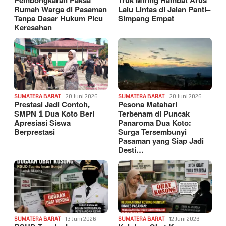
Pembongkaran Paksa
Truk Miring Hambat Arus
Rumah Warga di Pasaman
Lalu Lintas di Jalan Panti–
Tanpa Dasar Hukum Picu
Simpang Empat
Keresahan
SUMATERA BARAT
20 Juni 2026
SUMATERA BARAT
20 Juni 2026
Prestasi Jadi Contoh,
Pesona Matahari
SMPN 1 Dua Koto Beri
Terbenam di Puncak
Apresiasi Siswa
Panaroma Dua Koto:
Berprestasi
Surga Tersembunyi
Pasaman yang Siap Jadi
Desti…
SUMATERA BARAT
13 Juni 2026
SUMATERA BARAT
12 Juni 2026