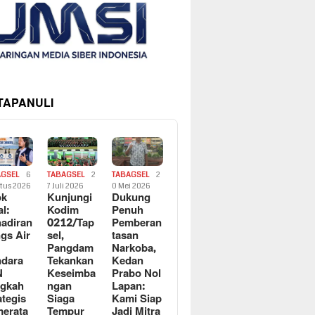
 TAPANULI
AGSEL
6
TABAGSEL
2
TABAGSEL
2
tus 2026
7 Juli 2026
0 Mei 2026
ok
Kunjungi
Dukung
al:
Kodim
Penuh
adiran
0212/Tap
Pemberan
gs Air
sel,
tasan
Pangdam
Narkoba,
dara
Tekankan
Kedan
N
Keseimba
Prabo Nol
ngkah
ngan
Lapan:
ategis
Siaga
Kami Siap
erata
Tempur
Jadi Mitra