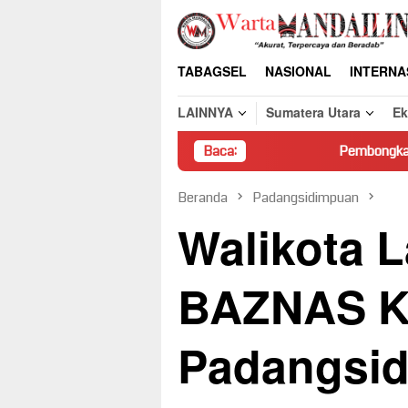
Loncat
ke
konten
TABAGSEL
NASIONAL
INTERNA
LAINNYA
Sumatera Utara
E
Baca:
Pembongkaran Paksa Rumah Warg
Beranda
Padangsidimpuan
Walikota L
BAZNAS K
Padangsi