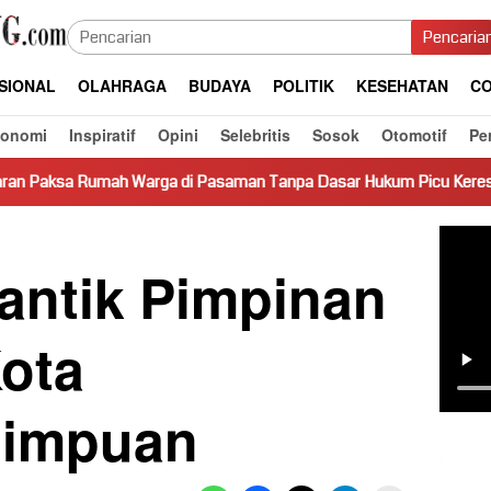
Pencaria
SIONAL
OLAHRAGA
BUDAYA
POLITIK
KESEHATAN
CO
konomi
Inspiratif
Opini
Selebritis
Sosok
Otomotif
Pe
a di Pasaman Tanpa Dasar Hukum Picu Keresahan
Truk Mi
antik Pimpinan
ota
dimpuan