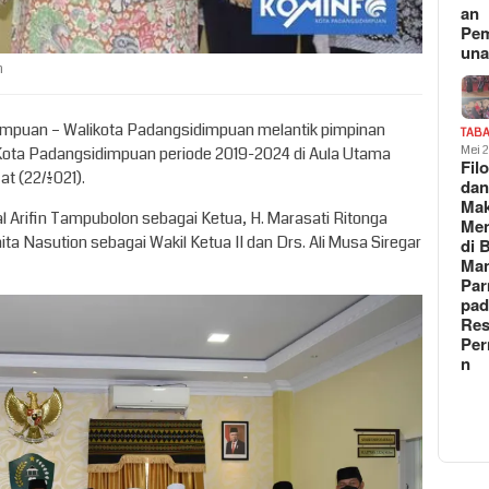
an
Pe
un
m
impuan – Walikota Padangsidimpuan melantik pimpinan
TAB
ota Padangsidimpuan periode 2019-2024 di Aula Utama
Mei 
Fil
 (22/1/2021).
da
Ma
nal Arifin Tampubolon sebagai Ketua, H. Marasati Ritonga
Me
nita Nasution sebagai Wakil Ketua II dan Drs. Ali Musa Siregar
di 
Man
Pa
pad
Res
Per
n