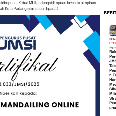
idimpuan, Ketua MUI padangsidimpuan beserta pimpinan
ah Kota Padangsidimpuan.(Irpan/r)
BERI
SUM
UTA
Agus
Rak
Per
JM
Tab
Pem
h T
Har
Med
Sib
Mit
Str
Pe
un