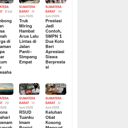
ATERA
SUMATERA
SUMATERA
AT
11 Juli
BARAT
21
BARAT
20
6
Juni 2026
Juni 2026
mbong
Truk
Prestasi
an
Miring
Jadi
sa
Hambat
Contoh,
mah
Arus Lalu
SMPN 1
ga di
Lintas di
Dua Koto
saman
Jalan
Beri
pa
Panti–
Apresiasi
ar
Simpang
Siswa
kum
Empat
Berpresta
u
si
esaha
ATERA
SUMATERA
SUMATERA
AT
20
BARAT
13
BARAT
12
 2026
Juni 2026
Juni 2026
sona
RSUD
Keluhan
ahari
Tuanku
Obat
rbenam
Imam
Kosong
Puncak
Bonjol
Mencuat,