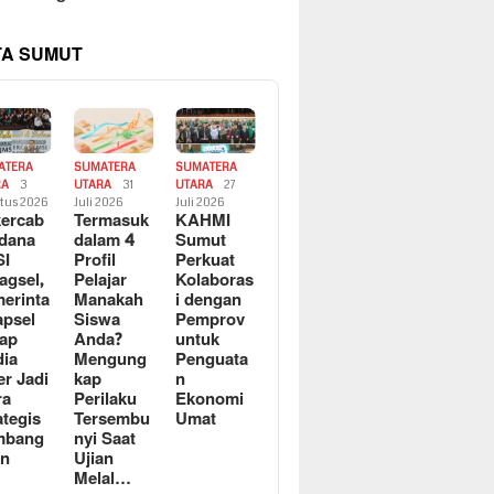
TA SUMUT
ATERA
SUMATERA
SUMATERA
RA
3
UTARA
31
UTARA
27
tus 2026
Juli 2026
Juli 2026
ercab
Termasuk
KAHMI
dana
dalam 4
Sumut
SI
Profil
Perkuat
agsel,
Pelajar
Kolaboras
erinta
Manakah
i dengan
apsel
Siswa
Pemprov
ap
Anda?
untuk
ia
Mengung
Penguata
er Jadi
kap
n
ra
Perilaku
Ekonomi
ategis
Tersembu
Umat
mbang
nyi Saat
an
Ujian
Melal…