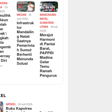
ATERA
RA
20
2026
ulihk
MEDAN
18
MANDAILING
Akun
Juli 2026
NATAL
,
Infrastruk
SUMATERA
elah
tur
UTARA
18 Juli
se
Mandailin
2026
eak’:
Merajut
g Natal:
ngkah
Harmoni
Saatnya
tis
di Pantai
Pemerinta
ngemb
Barat,
h Sumut
kan
PAPPRI
Berhenti
ercay
Madina
Menunda
 Diri
Gelar
Solusi
l…
Temu
Ramah
Pengurus
KEL
ARTIKEL
10 Juli 2026
Buku Kapolres