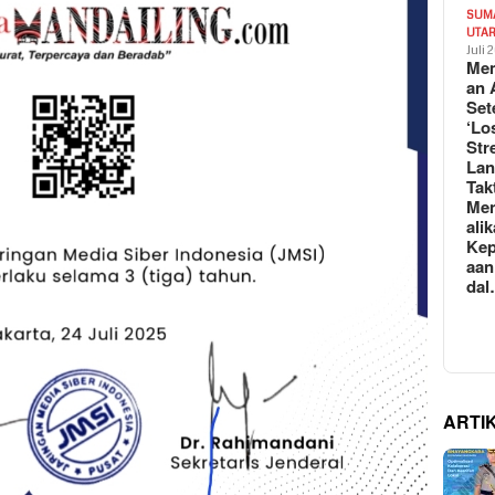
SUM
UTA
Juli 
Mem
an 
Set
‘Lo
Str
La
Tak
Me
ali
Kep
aan
da
ARTI