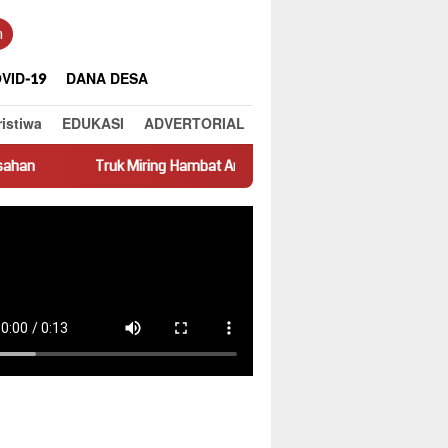
n
VID-19
DANA DESA
ristiwa
EDUKASI
ADVERTORIAL
ring Hambat Arus Lalu Lintas di Jalan Panti–Simpang Empat
P