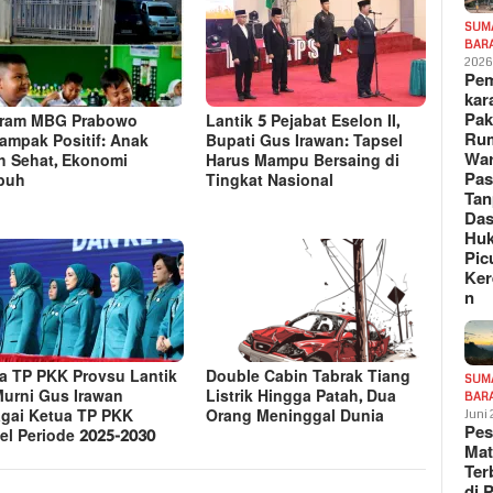
SUM
BAR
202
Pe
kar
Pak
gram MBG Prabowo
Lantik 5 Pejabat Eselon II,
Ru
ampak Positif: Anak
Bupati Gus Irawan: Tapsel
War
h Sehat, Ekonomi
Harus Mampu Bersaing di
Pa
buh
Tingkat Nasional
Tan
Das
Hu
Pic
Ker
n
a TP PKK Provsu Lantik
Double Cabin Tabrak Tiang
SUM
Murni Gus Irawan
Listrik Hingga Patah, Dua
BAR
gai Ketua TP PKK
Orang Meninggal Dunia
Juni
Pe
el Periode 2025-2030
Mat
Te
di 