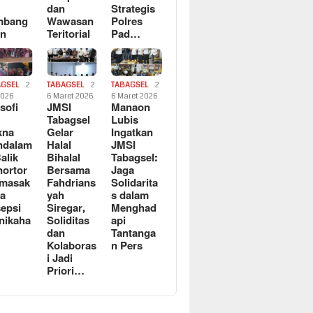
dan
Strategis
mbang
Wawasan
Polres
an
Teritorial
Pad…
AGSEL
2
TABAGSEL
2
TABAGSEL
2
2026
6 Maret 2026
6 Maret 2026
osofi
JMSI
Manaon
n
Tabagsel
Lubis
kna
Gelar
Ingatkan
ndalam
Halal
JMSI
Balik
Bihalal
Tabagsel:
ortor
Bersama
Jaga
rmasak
Fahdrians
Solidarita
a
yah
s dalam
epsi
Siregar,
Menghad
nikaha
Soliditas
api
dan
Tantanga
Kolaboras
n Pers
i Jadi
Priori…