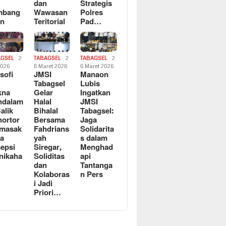
dan
Strategis
mbang
Wawasan
Polres
an
Teritorial
Pad…
AGSEL
2
TABAGSEL
2
TABAGSEL
2
2026
6 Maret 2026
6 Maret 2026
osofi
JMSI
Manaon
n
Tabagsel
Lubis
kna
Gelar
Ingatkan
ndalam
Halal
JMSI
Balik
Bihalal
Tabagsel:
ortor
Bersama
Jaga
rmasak
Fahdrians
Solidarita
a
yah
s dalam
epsi
Siregar,
Menghad
nikaha
Soliditas
api
dan
Tantanga
Kolaboras
n Pers
i Jadi
Priori…