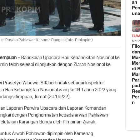
an
Pe
un
TAB
a ke Pusara Pahlawan Kesuma Bangsa (foto: Prokopim)
Mei 
Fil
da
Ma
idempuan
– Rangkaian Upacara Hari Kebangkitan Nasional ke
Me
rdin telah selesai dilanjutkan dengan Ziarah Nasional ke
di 
Man
Pa
Prasetyo Wibowo, SIK bertindak sebagai Inspektur
pad
n Hari Kebangkitan Nasional yang ke 114 Tahun 2022 yang
Res
Per
adangsidimpuan, Jumat (20/05/22).
n
ngan Laporan Perwira Upacara dan Laporan Komandan
rangkai dengan Penghormatan kepada arwah Pahlawan
eletakan Karangan Bunga oleh Pimpinan Ziarah.
untuk Arwah Pahlawan dipimpin oleh Kemenag