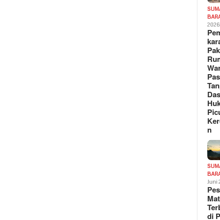
SUM
BAR
202
Pe
kar
Pak
Ru
War
Pa
Tan
Das
Hu
Pic
Ker
n
SUM
BAR
Juni
Pe
Mat
Te
di 