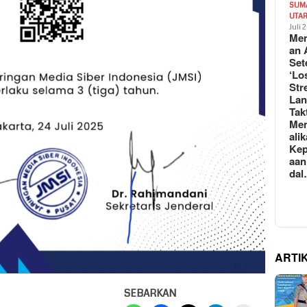
SUM
UTA
Juli 
Mem
an 
Set
‘Lo
Str
La
Tak
Me
ali
Kep
aan
da
ARTI
SEBARKAN