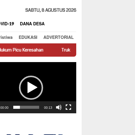
SABTU, 8 AGUSTUS 2026
VID-19
DANA DESA
ristiwa
EDUKASI
ADVERTORIAL
an
Truk Miring Hambat Arus Lalu Lintas di Jalan Panti–Simpa
ar
00:00
00:13