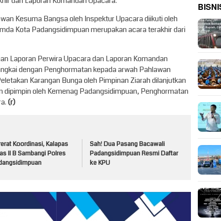
hir dan Laporan Komandan Upacara.
BISNI
wan Kesuma Bangsa oleh Inspektur Upacara diikuti oleh
mda Kota Padangsidimpuan merupakan acara terakhir dari
ngan Laporan Perwira Upacara dan Laporan Komandan
rangkai dengan Penghormatan kepada arwah Pahlawan
eletakan Karangan Bunga oleh Pimpinan Ziarah dilanjutkan
 dipimpin oleh Kemenag Padangsidimpuan, Penghormatan
ra.
(r)
erat Koordinasi, Kalapas
Sah! Dua Pasang Bacawali
as II B Sambangi Polres
Padangsidimpuan Resmi Daftar
dangsidimpuan
ke KPU