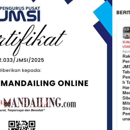
BERI
SUM
UTA
Agus
Rak
Per
JM
Tab
Pem
h T
Har
Med
Sib
Mit
Str
Pe
un