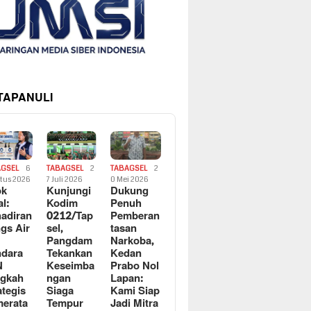
 TAPANULI
AGSEL
6
TABAGSEL
2
TABAGSEL
2
tus 2026
7 Juli 2026
0 Mei 2026
ok
Kunjungi
Dukung
al:
Kodim
Penuh
adiran
0212/Tap
Pemberan
gs Air
sel,
tasan
Pangdam
Narkoba,
dara
Tekankan
Kedan
N
Keseimba
Prabo Nol
ngkah
ngan
Lapan:
ategis
Siaga
Kami Siap
erata
Tempur
Jadi Mitra