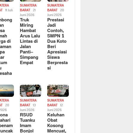
ATERA
SUMATERA
SUMATERA
AT
11 Juli
BARAT
21
BARAT
20
6
Juni 2026
Juni 2026
mbong
Truk
Prestasi
an
Miring
Jadi
sa
Hambat
Contoh,
mah
Arus Lalu
SMPN 1
ga di
Lintas di
Dua Koto
saman
Jalan
Beri
pa
Panti–
Apresiasi
ar
Simpang
Siswa
kum
Empat
Berpresta
u
si
esaha
ATERA
SUMATERA
SUMATERA
AT
20
BARAT
13
BARAT
12
 2026
Juni 2026
Juni 2026
sona
RSUD
Keluhan
ahari
Tuanku
Obat
rbenam
Imam
Kosong
Puncak
Bonjol
Mencuat,