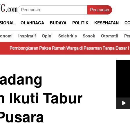
Pencarian
SIONAL
OLAHRAGA
BUDAYA
POLITIK
KESEHATAN
CO
konomi
Inspiratif
Opini
Selebritis
Sosok
Otomotif
Pe
Paksa Rumah Warga di Pasaman Tanpa Dasar Hukum Picu Keresah
Pemut
Video
Padang
 Ikuti Tabur
Pusara