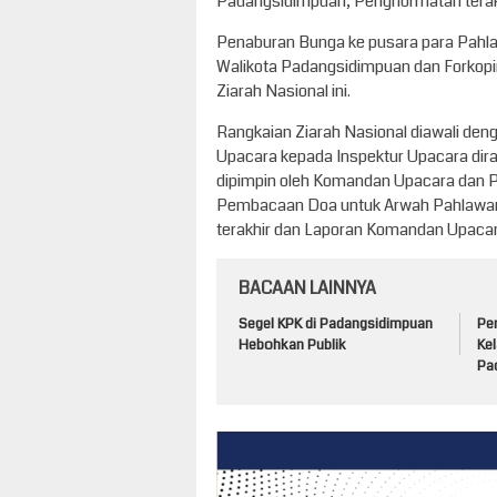
Padangsidimpuan, Penghormatan terak
Penaburan Bunga ke pusara para Pahla
Walikota Padangsidimpuan dan Forkopi
Ziarah Nasional ini.
Rangkaian Ziarah Nasional diawali de
Upacara kepada Inspektur Upacara di
dipimpin oleh Komandan Upacara dan P
Pembacaan Doa untuk Arwah Pahlawan
terakhir dan Laporan Komandan Upaca
BACAAN LAINNYA
Segel KPK di Padangsidimpuan
Per
Hebohkan Publik
Kel
Pa