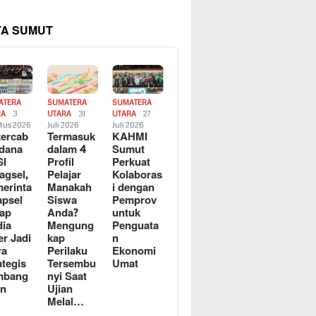
TA SUMUT
ATERA
SUMATERA
SUMATERA
RA
3
UTARA
31
UTARA
27
tus 2026
Juli 2026
Juli 2026
ercab
Termasuk
KAHMI
dana
dalam 4
Sumut
SI
Profil
Perkuat
agsel,
Pelajar
Kolaboras
erinta
Manakah
i dengan
apsel
Siswa
Pemprov
ap
Anda?
untuk
ia
Mengung
Penguata
er Jadi
kap
n
ra
Perilaku
Ekonomi
ategis
Tersembu
Umat
mbang
nyi Saat
an
Ujian
Melal…