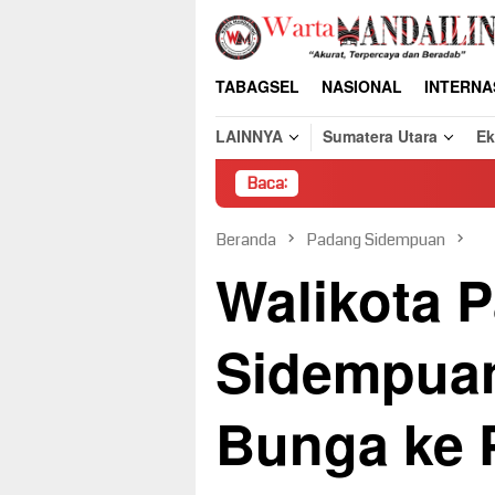
Loncat
ke
konten
TABAGSEL
NASIONAL
INTERNA
LAINNYA
Sumatera Utara
E
Baca:
Pembongkaran 
Beranda
Padang Sidempuan
Walikota 
Sidempuan
Bunga ke 