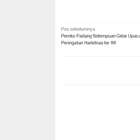
Navigasi
Pos sebelumnya
pos
Pemko Padang Sidempuan Gelar Upac
Peringatan Harkitnas ke-114