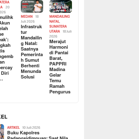
ATERA
RA
20
2026
ulihk
MEDAN
18
MANDAILING
Akun
Juli 2026
NATAL
,
Infrastruk
SUMATERA
elah
tur
UTARA
18 Juli
se
Mandailin
2026
eak’:
Merajut
g Natal:
ngkah
Harmoni
Saatnya
tis
di Pantai
Pemerinta
ngemb
Barat,
h Sumut
kan
PAPPRI
Berhenti
ercay
Madina
Menunda
 Diri
Gelar
Solusi
l…
Temu
Ramah
Pengurus
KEL
ARTIKEL
10 Juli 2026
Buku Kapolres
Padangsidimpuan: Saat Nila…