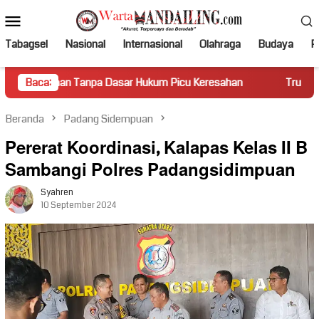
Loncat
Menu
ke
Mobile
konten
Tabagsel
Nasional
Internasional
Olahraga
Budaya
Po
Tanpa Dasar Hukum Picu Keresahan
Baca:
Truk Miring Hambat Aru
Beranda
Padang Sidempuan
Pererat Koordinasi, Kalapas Kelas II B
Sambangi Polres Padangsidimpuan
Syahren
10 September 2024