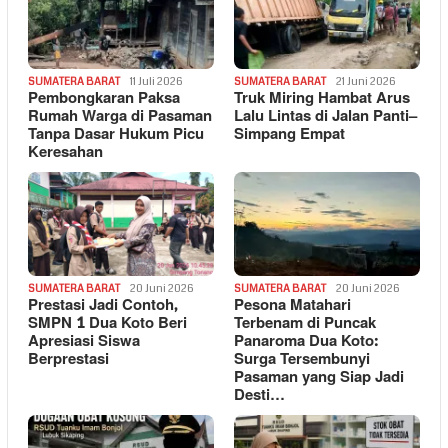
SUMATERA BARAT
11 Juli 2026
SUMATERA BARAT
21 Juni 2026
Pembongkaran Paksa
Truk Miring Hambat Arus
Rumah Warga di Pasaman
Lalu Lintas di Jalan Panti–
Tanpa Dasar Hukum Picu
Simpang Empat
Keresahan
SUMATERA BARAT
20 Juni 2026
SUMATERA BARAT
20 Juni 2026
Prestasi Jadi Contoh,
Pesona Matahari
SMPN 1 Dua Koto Beri
Terbenam di Puncak
Apresiasi Siswa
Panaroma Dua Koto:
Berprestasi
Surga Tersembunyi
Pasaman yang Siap Jadi
Desti…