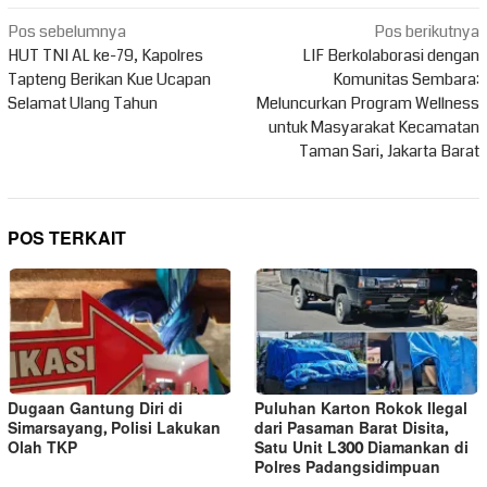
Navigasi
Pos sebelumnya
Pos berikutnya
pos
HUT TNI AL ke-79, Kapolres
LIF Berkolaborasi dengan
Tapteng Berikan Kue Ucapan
Komunitas Sembara:
Selamat Ulang Tahun
Meluncurkan Program Wellness
untuk Masyarakat Kecamatan
Taman Sari, Jakarta Barat
POS TERKAIT
Dugaan Gantung Diri di
Puluhan Karton Rokok Ilegal
Simarsayang, Polisi Lakukan
dari Pasaman Barat Disita,
Olah TKP
Satu Unit L300 Diamankan di
Polres Padangsidimpuan