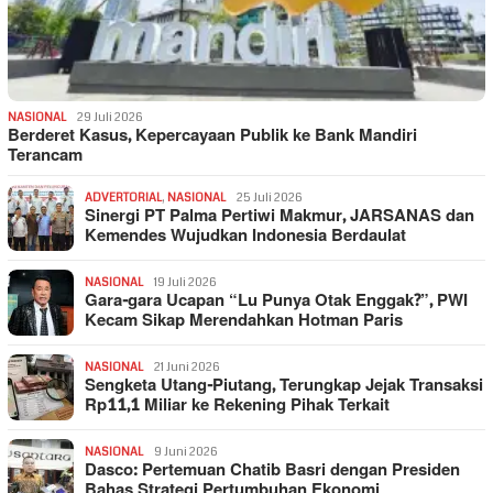
NASIONAL
29 Juli 2026
Berderet Kasus, Kepercayaan Publik ke Bank Mandiri
Terancam
ADVERTORIAL
,
NASIONAL
25 Juli 2026
Sinergi PT Palma Pertiwi Makmur, JARSANAS dan
Kemendes Wujudkan Indonesia Berdaulat
NASIONAL
19 Juli 2026
Gara-gara Ucapan “Lu Punya Otak Enggak?”, PWI
Kecam Sikap Merendahkan Hotman Paris
NASIONAL
21 Juni 2026
Sengketa Utang-Piutang, Terungkap Jejak Transaksi
Rp11,1 Miliar ke Rekening Pihak Terkait
NASIONAL
9 Juni 2026
Dasco: Pertemuan Chatib Basri dengan Presiden
Bahas Strategi Pertumbuhan Ekonomi