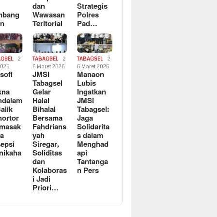
dan
Strategis
mbang
Wawasan
Polres
an
Teritorial
Pad…
AGSEL
2
TABAGSEL
2
TABAGSEL
2
2026
6 Maret 2026
6 Maret 2026
osofi
JMSI
Manaon
n
Tabagsel
Lubis
kna
Gelar
Ingatkan
ndalam
Halal
JMSI
Balik
Bihalal
Tabagsel:
ortor
Bersama
Jaga
rmasak
Fahdrians
Solidarita
a
yah
s dalam
epsi
Siregar,
Menghad
nikaha
Soliditas
api
dan
Tantanga
Kolaboras
n Pers
i Jadi
Priori…