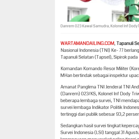
Danrem 023 Kawal Samudra, Kolonel Inf Dody T
WARTAMANDAILING.COM
,
Tapanuli S
Nasional Indonesia (TNI) Ke- 77 berlan
Tapanuli Selatan (Tapsel), Sipirok pada
Komandan Komando Resor Militer (Kore
MHan bertindak sebagai inspektur upac
Amanat Panglima TNI Jenderal TNI An
(Danrem) 023/KS, Kolonel Inf Dody Triw
beberapa lembaga survei, TNI mendapat
survei lembaga Indikator Politik Indon
tertinggi dari publik sebesar 93,2 persen
Sedangkan hasil survei tingkat keper
Survei Indonesia (LSI) tanggal 31 Agus