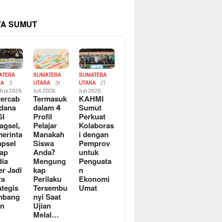
TA SUMUT
ATERA
SUMATERA
SUMATERA
RA
3
UTARA
31
UTARA
27
tus 2026
Juli 2026
Juli 2026
ercab
Termasuk
KAHMI
dana
dalam 4
Sumut
SI
Profil
Perkuat
agsel,
Pelajar
Kolaboras
erinta
Manakah
i dengan
apsel
Siswa
Pemprov
ap
Anda?
untuk
ia
Mengung
Penguata
er Jadi
kap
n
ra
Perilaku
Ekonomi
ategis
Tersembu
Umat
mbang
nyi Saat
an
Ujian
Melal…