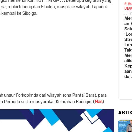
gka memeriahkan HUT TNI ke- 77, beberapa kegiatan yang
SUM
, mulai touring dari Sibolga, masuk ke wilayah Tapanuli
UTA
n kembali ke Sibolga.
Juli 
Mem
an 
Set
‘Lo
Str
La
Tak
Me
ali
Kep
aan
da
lah unsur Forkopimda dari wilayah zona Pantai Barat, para
 Pemuda serta masyarakat Kelurahan Baringin. (
Nas
)
ARTI