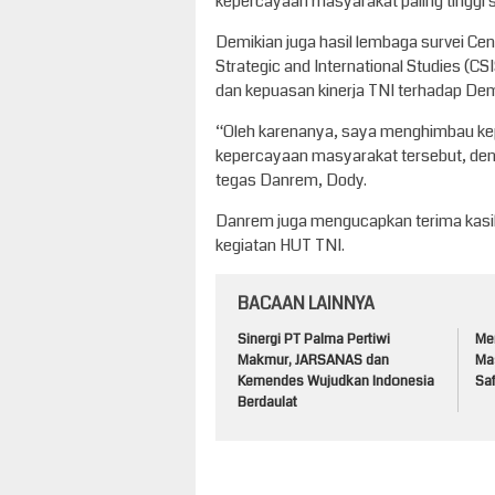
kepercayaan masyarakat paling tinggi 
Demikian juga hasil lembaga survei Cen
Strategic and International Studies (CS
dan kepuasan kinerja TNI terhadap Dem
“Oleh karenanya, saya menghimbau kep
kepercayaan masyarakat tersebut, den
tegas Danrem, Dody.
Danrem juga mengucapkan terima kasih
kegiatan HUT TNI.
BACAAN LAINNYA
Sinergi PT Palma Pertiwi
Me
Makmur, JARSANAS dan
Ma
Kemendes Wujudkan Indonesia
Sa
Berdaulat