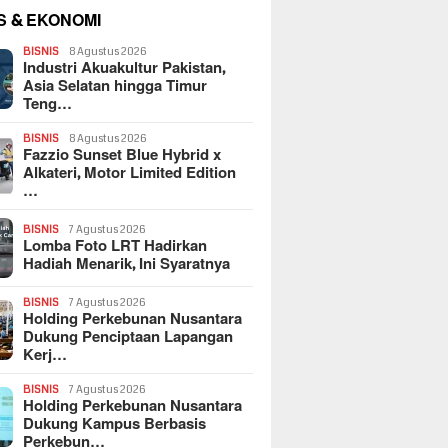
S & EKONOMI
BISNIS
8 Agustus 2026
Industri Akuakultur Pakistan,
Asia Selatan hingga Timur
Teng…
BISNIS
8 Agustus 2026
Fazzio Sunset Blue Hybrid x
Alkateri, Motor Limited Edition
…
BISNIS
7 Agustus 2026
Lomba Foto LRT Hadirkan
Hadiah Menarik, Ini Syaratnya
BISNIS
7 Agustus 2026
Holding Perkebunan Nusantara
Dukung Penciptaan Lapangan
Kerj…
BISNIS
7 Agustus 2026
Holding Perkebunan Nusantara
Dukung Kampus Berbasis
Perkebun…