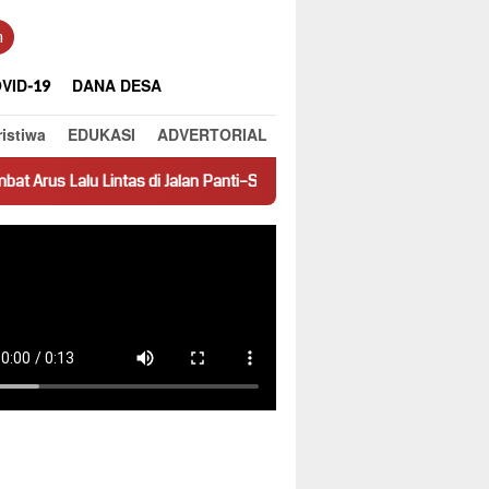
n
VID-19
DANA DESA
ristiwa
EDUKASI
ADVERTORIAL
s di Jalan Panti–Simpang Empat
Prestasi Jadi Contoh, SMPN 1