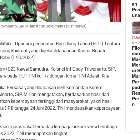
an
Pe
un
riwonarto, SIP, MHan (foto: Dokumentasi Istimewa)
TAB
elatan
– Upacara peringatan Hari Ulang Tahun (HUT) Tentara
Mei 
Fil
gsung khidmat yang digelar di lapangan Kantor Bupati
da
 Rabu (5/10/2022).
Ma
Me
m) 023 Kawal Samudra, Kolonel Inf Dody Triwonarto, SIP,
di 
Man
ara pada HUT TNI ke- 77 dengan tema ‘TNI Adalah Kita’.
Pa
pad
dika Perkasa yang dibacakan oleh Komandan Korem
Res
inarto, SIP, M.Han mengatakan, berdasarkan hasil dari
Per
kan kepercayaan tertinggi dari masyarakat, yakni hasil
n
esia (IPI) tanggal 24 Juni 2022, TNI mendapatkan kepercayaan
.
cayaan masyarakat terhadap lembaga hukum versi Lembaga
tus 2022, TNI mendapatkan tingkat