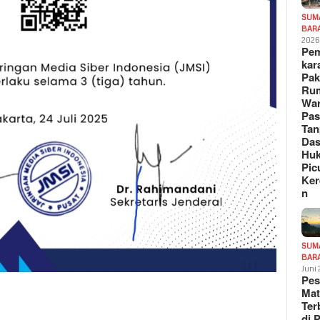
SUM
BAR
202
Pe
kar
Pak
Ru
War
Pa
Tan
Das
Hu
Pic
Ker
n
SUM
BAR
Juni
Pe
Mat
Te
di 