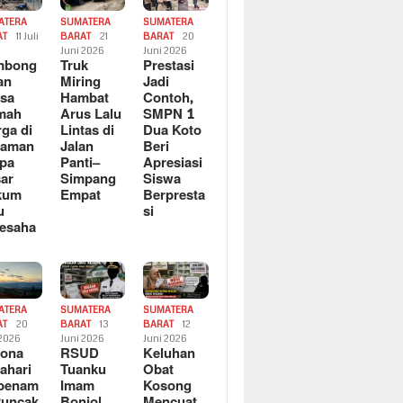
ATERA
SUMATERA
SUMATERA
AT
11 Juli
BARAT
21
BARAT
20
6
Juni 2026
Juni 2026
mbong
Truk
Prestasi
an
Miring
Jadi
sa
Hambat
Contoh,
mah
Arus Lalu
SMPN 1
ga di
Lintas di
Dua Koto
saman
Jalan
Beri
pa
Panti–
Apresiasi
ar
Simpang
Siswa
kum
Empat
Berpresta
u
si
esaha
ATERA
SUMATERA
SUMATERA
AT
20
BARAT
13
BARAT
12
 2026
Juni 2026
Juni 2026
sona
RSUD
Keluhan
ahari
Tuanku
Obat
rbenam
Imam
Kosong
Puncak
Bonjol
Mencuat,