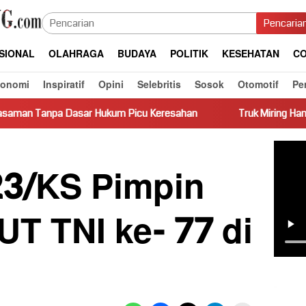
Pencaria
SIONAL
OLAHRAGA
BUDAYA
POLITIK
KESEHATAN
CO
konomi
Inspiratif
Opini
Selebritis
Sosok
Otomotif
Pe
r Hukum Picu Keresahan
Truk Miring Hambat Arus Lalu Linta
3/KS Pimpin
T TNI ke- 77 di