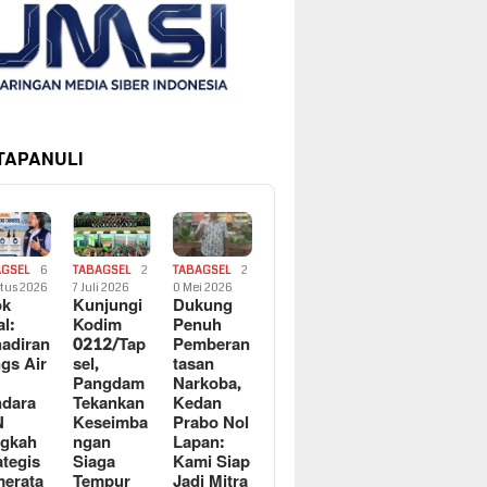
 TAPANULI
AGSEL
6
TABAGSEL
2
TABAGSEL
2
tus 2026
7 Juli 2026
0 Mei 2026
ok
Kunjungi
Dukung
al:
Kodim
Penuh
adiran
0212/Tap
Pemberan
gs Air
sel,
tasan
Pangdam
Narkoba,
dara
Tekankan
Kedan
N
Keseimba
Prabo Nol
ngkah
ngan
Lapan:
ategis
Siaga
Kami Siap
erata
Tempur
Jadi Mitra