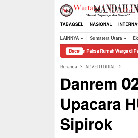
Loncat
ke
konten
TABAGSEL
NASIONAL
INTERNA
LAINNYA
Sumatera Utara
E
Pembongkaran Paksa Rumah Warga di Pasaman Tanpa Dasa
Baca:
Beranda
ADVERTORIAL
Danrem 02
Upacara HU
Sipirok