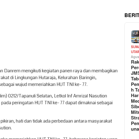
BERI
SUM
UTA
Agus
Rak
Per
n Danrem mengikuti kegiatan panen raya dan membagikan
JM
at di Lingkungan Hutaraja, Kelurahan Baringin,
Tab
Pem
sebagai wujud memeriahkan HUT TNI ke- 77.
h T
Har
) 0212/Tapanuli Selatan, Letkol Inf Amrizal Nasution
Med
pada peringatan HUT TNI ke- 77 dapat dimaknai sebagai
Sib
Mit
Str
pikiran, hati dan tidak ada perbedaan antara masyarakat
Pe
ution.
un