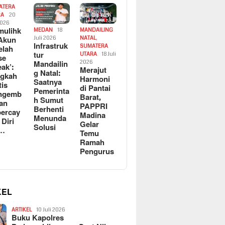
ATERA
RA
20
2026
ulihk
MEDAN
18
MANDAILING
Akun
Juli 2026
NATAL
,
Infrastruk
SUMATERA
elah
tur
UTARA
18 Juli
se
Mandailin
2026
eak’:
Merajut
g Natal:
ngkah
Harmoni
Saatnya
tis
di Pantai
Pemerinta
ngemb
Barat,
h Sumut
kan
PAPPRI
Berhenti
ercay
Madina
Menunda
 Diri
Gelar
Solusi
l…
Temu
Ramah
Pengurus
KEL
ARTIKEL
10 Juli 2026
Buku Kapolres