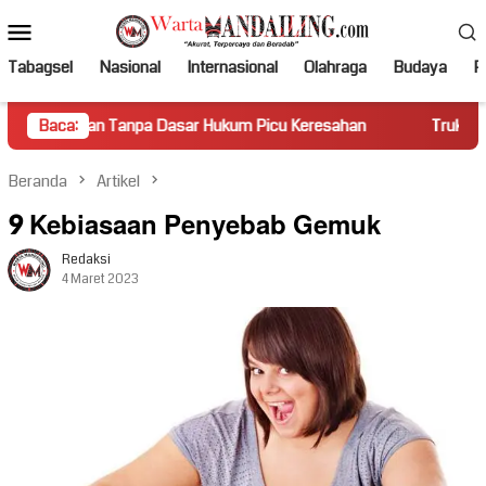
Loncat
Menu
ke
Mobile
konten
Tabagsel
Nasional
Internasional
Olahraga
Budaya
Po
pa Dasar Hukum Picu Keresahan
Baca:
Truk Miring Hambat Arus La
Beranda
Artikel
9 Kebiasaan Penyebab Gemuk
Redaksi
4 Maret 2023