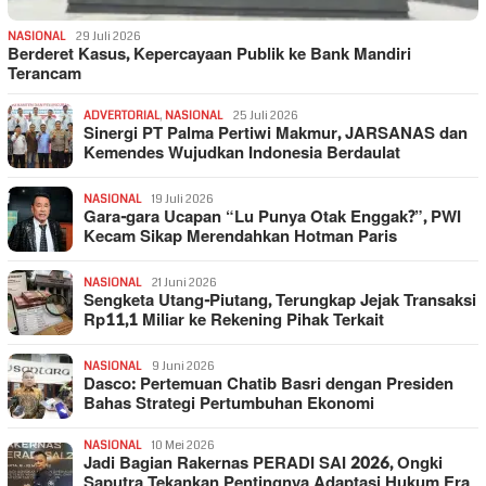
NASIONAL
29 Juli 2026
Berderet Kasus, Kepercayaan Publik ke Bank Mandiri
Terancam
ADVERTORIAL
,
NASIONAL
25 Juli 2026
Sinergi PT Palma Pertiwi Makmur, JARSANAS dan
Kemendes Wujudkan Indonesia Berdaulat
NASIONAL
19 Juli 2026
Gara-gara Ucapan “Lu Punya Otak Enggak?”, PWI
Kecam Sikap Merendahkan Hotman Paris
NASIONAL
21 Juni 2026
Sengketa Utang-Piutang, Terungkap Jejak Transaksi
Rp11,1 Miliar ke Rekening Pihak Terkait
NASIONAL
9 Juni 2026
Dasco: Pertemuan Chatib Basri dengan Presiden
Bahas Strategi Pertumbuhan Ekonomi
NASIONAL
10 Mei 2026
Jadi Bagian Rakernas PERADI SAI 2026, Ongki
Saputra Tekankan Pentingnya Adaptasi Hukum Era