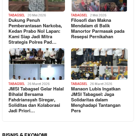
TABAGSEL
20 Mei 2026
TABAGSEL
2 Mei 2026
Dukung Penuh
Filosofi dan Makna
Pemberantasan Narkoba,
Mendalam di Balik
Kedan Prabo Nol Lapan:
Manortor Parmasak pada
Kami Siap Jadi Mitra
Resepsi Pernikahan
Strategis Polres Pad…
TABAGSEL
26 Maret 2026
TABAGSEL
26 Maret 2026
JMSI Tabagsel Gelar Halal
Manaon Lubis Ingatkan
Bihalal Bersama
JMSI Tabagsel: Jaga
Fahdriansyah Siregar,
Solidaritas dalam
Soliditas dan Kolaborasi
Menghadapi Tantangan
Jadi Priori…
Pers
BISNIS & EKONOMI