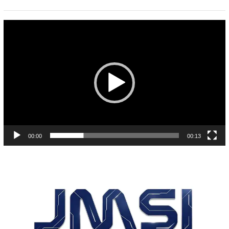
Pemutar
Video
00:00
00:13