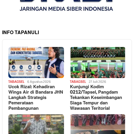
INFO TAPANULI
TABAGSEL
6 Agustus 2026
TABAGSEL
27 Juli 2026
Ucok Rizal: Kehadiran
Kunjungi Kodim
Wings Air di Bandara JHN
0212/Tapsel, Pangdam
Langkah Strategis
Tekankan Keseimbangan
Pemerataan
Siaga Tempur dan
Pembangunan
Wawasan Teritorial