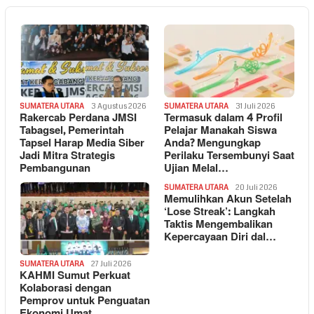
SUMATERA UTARA
3 Agustus 2026
SUMATERA UTARA
31 Juli 2026
Rakercab Perdana JMSI
Termasuk dalam 4 Profil
Tabagsel, Pemerintah
Pelajar Manakah Siswa
Tapsel Harap Media Siber
Anda? Mengungkap
Jadi Mitra Strategis
Perilaku Tersembunyi Saat
Pembangunan
Ujian Melal…
SUMATERA UTARA
20 Juli 2026
Memulihkan Akun Setelah
‘Lose Streak’: Langkah
Taktis Mengembalikan
Kepercayaan Diri dal…
SUMATERA UTARA
27 Juli 2026
KAHMI Sumut Perkuat
Kolaborasi dengan
Pemprov untuk Penguatan
Ekonomi Umat