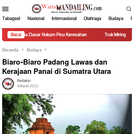
Loncat
Menu
ke
Mobile
konten
Tabagsel
Nasional
Internasional
Olahraga
Budaya
Po
asar Hukum Picu Keresahan
Baca:
Truk Miring Hambat Arus Lalu L
Beranda
Budaya
Biaro-Biaro Padang Lawas dan
Kerajaan Panai di Sumatra Utara
Redaksi
4 Maret 2023