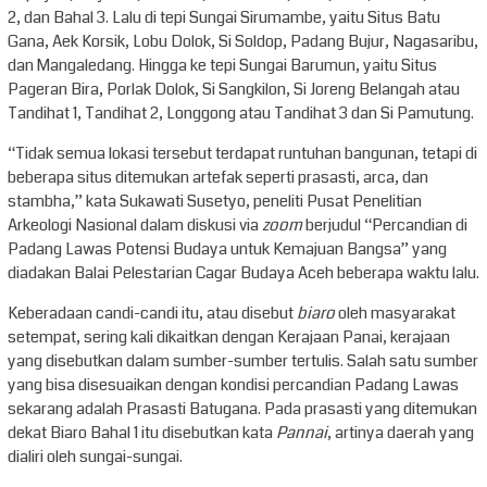
2, dan Bahal 3. Lalu di tepi Sungai Sirumambe, yaitu Situs Batu
Gana, Aek Korsik, Lobu Dolok, Si Soldop, Padang Bujur, Nagasaribu,
dan Mangaledang. Hingga ke tepi Sungai Barumun, yaitu Situs
Pageran Bira, Porlak Dolok, Si Sangkilon, Si Joreng Belangah atau
Tandihat 1, Tandihat 2, Longgong atau Tandihat 3 dan Si Pamutung.
“Tidak semua lokasi tersebut terdapat runtuhan bangunan, tetapi di
beberapa situs ditemukan artefak seperti prasasti, arca, dan
stambha,” kata Sukawati Susetyo, peneliti Pusat Penelitian
Arkeologi Nasional dalam diskusi via
zoom
berjudul “Percandian di
Padang Lawas Potensi Budaya untuk Kemajuan Bangsa” yang
diadakan Balai Pelestarian Cagar Budaya Aceh beberapa waktu lalu.
Keberadaan candi-candi itu, atau disebut
biaro
oleh masyarakat
setempat, sering kali dikaitkan dengan Kerajaan Panai, kerajaan
yang disebutkan dalam sumber-sumber tertulis. Salah satu sumber
yang bisa disesuaikan dengan kondisi percandian Padang Lawas
sekarang adalah Prasasti Batugana. Pada prasasti yang ditemukan
dekat Biaro Bahal 1 itu disebutkan kata
Pannai
, artinya daerah yang
dialiri oleh sungai-sungai.