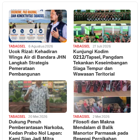
TABAGSEL
6 Agustus 2026
TABAGSEL
27 Juli 2026
Ucok Rizal: Kehadiran
Kunjungi Kodim
Wings Air di Bandara JHN
0212/Tapsel, Pangdam
Langkah Strategis
Tekankan Keseimbangan
Pemerataan
Siaga Tempur dan
Pembangunan
Wawasan Teritorial
TABAGSEL
20 Mei 2026
TABAGSEL
2 Mei 2026
Dukung Penuh
Filosofi dan Makna
Pemberantasan Narkoba,
Mendalam di Balik
Kedan Prabo Nol Lapan:
Manortor Parmasak pada
Kami Siap Jadi Mitra
Resepsi Pernikahan