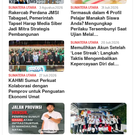
SUMATERA UTARA
3 Agustus 2026
SUMATERA UTARA
31 Juli 2026
Rakercab Perdana JMSI
Termasuk dalam 4 Profil
Tabagsel, Pemerintah
Pelajar Manakah Siswa
Tapsel Harap Media Siber
Anda? Mengungkap
Jadi Mitra Strategis
Perilaku Tersembunyi Saat
Pembangunan
Ujian Melal…
SUMATERA UTARA
20 Juli 2026
Memulihkan Akun Setelah
‘Lose Streak’: Langkah
Taktis Mengembalikan
Kepercayaan Diri dal…
SUMATERA UTARA
27 Juli 2026
KAHMI Sumut Perkuat
Kolaborasi dengan
Pemprov untuk Penguatan
Ekonomi Umat