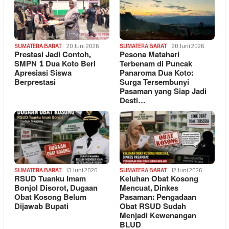
SUMATERA BARAT
20 Juni 2026
SUMATERA BARAT
20 Juni 2026
Prestasi Jadi Contoh,
Pesona Matahari
SMPN 1 Dua Koto Beri
Terbenam di Puncak
Apresiasi Siswa
Panaroma Dua Koto:
Berprestasi
Surga Tersembunyi
Pasaman yang Siap Jadi
Desti…
SUMATERA BARAT
13 Juni 2026
SUMATERA BARAT
12 Juni 2026
RSUD Tuanku Imam
Keluhan Obat Kosong
Bonjol Disorot, Dugaan
Mencuat, Dinkes
Obat Kosong Belum
Pasaman: Pengadaan
Dijawab Bupati
Obat RSUD Sudah
Menjadi Kewenangan
BLUD