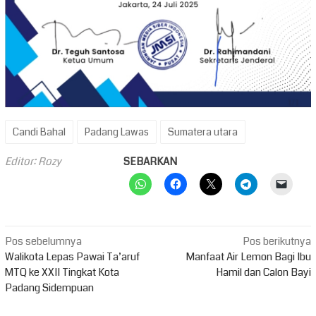
Candi Bahal
Padang Lawas
Sumatera utara
Editor: Rozy
SEBARKAN
Navigasi
Pos sebelumnya
Pos berikutnya
pos
Walikota Lepas Pawai Ta’aruf
Manfaat Air Lemon Bagi Ibu
MTQ ke XXII Tingkat Kota
Hamil dan Calon Bayi
Padang Sidempuan