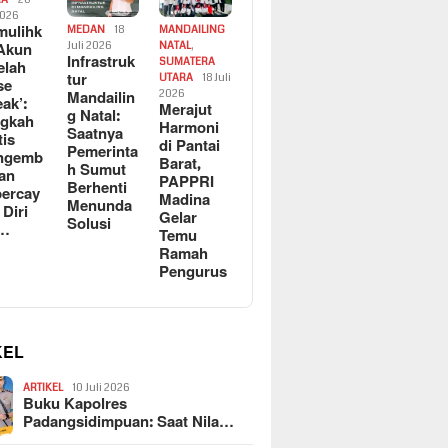
2026
ulihk
MEDAN
18
MANDAILING
Akun
Juli 2026
NATAL
,
Infrastruk
SUMATERA
elah
tur
UTARA
18 Juli
se
Mandailin
2026
eak’:
Merajut
g Natal:
ngkah
Harmoni
Saatnya
tis
di Pantai
Pemerinta
ngemb
Barat,
h Sumut
kan
PAPPRI
Berhenti
ercay
Madina
Menunda
 Diri
Gelar
Solusi
l…
Temu
Ramah
Pengurus
KEL
ARTIKEL
10 Juli 2026
Buku Kapolres
Padangsidimpuan: Saat Nila…