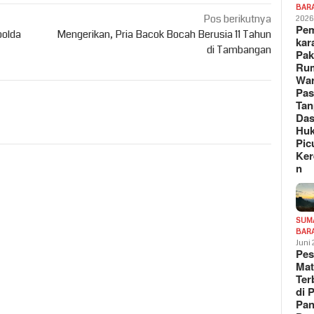
BAR
Pos berikutnya
202
Pe
polda
Mengerikan, Pria Bacok Bocah Berusia 11 Tahun
kar
di Tambangan
Pak
Ru
War
Pa
Tan
Das
Hu
Pic
Ker
n
SUM
BAR
Juni
Pe
Mat
Te
di 
Pa