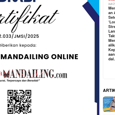
Juli 
Mem
an 
Set
‘Lo
Str
La
Tak
Me
ali
Kep
aan
da
ARTI