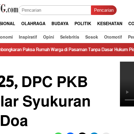
Pencarian
SIONAL
OLAHRAGA
BUDAYA
POLITIK
KESEHATAN
CO
konomi
Inspiratif
Opini
Selebritis
Sosok
Otomotif
Pe
mah Warga di Pasaman Tanpa Dasar Hukum Picu Keresahan
-25, DPC PKB
lar Syukuran
 Doa