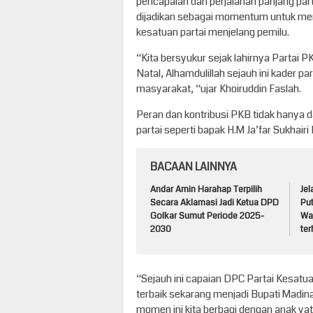
pencapaian dan perjalanan panjang part
dijadikan sebagai momentum untuk mem
kesatuan partai menjelang pemilu.
“Kita bersyukur sejak lahirnya Partai 
Natal, Alhamdulillah sejauh ini kader pa
masyarakat, “ujar Khoiruddin Faslah.
Peran dan kontribusi PKB tidak hanya dar
partai seperti bapak H.M Ja’far Sukhairi
BACAAN LAINNYA
Andar Amin Harahap Terpilih
Je
Secara Aklamasi Jadi Ketua DPD
Pu
Golkar Sumut Periode 2025-
Waj
2030
te
“Sejauh ini capaian DPC Partai Kesatua
terbaik sekarang menjadi Bupati Madi
momen ini kita berbagi dengan anak yati