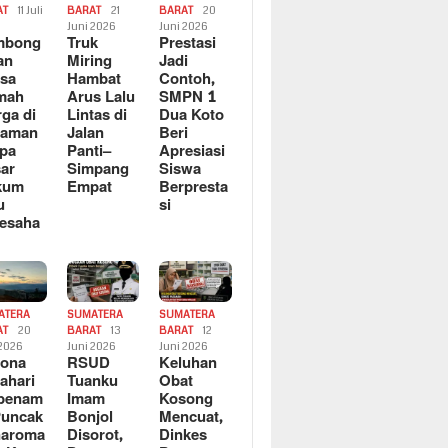
AT
11 Juli
BARAT
21
BARAT
20
6
Juni 2026
Juni 2026
mbong
Truk
Prestasi
an
Miring
Jadi
sa
Hambat
Contoh,
mah
Arus Lalu
SMPN 1
ga di
Lintas di
Dua Koto
saman
Jalan
Beri
pa
Panti–
Apresiasi
ar
Simpang
Siswa
kum
Empat
Berpresta
u
si
esaha
ATERA
SUMATERA
SUMATERA
AT
20
BARAT
13
BARAT
12
 2026
Juni 2026
Juni 2026
sona
RSUD
Keluhan
ahari
Tuanku
Obat
rbenam
Imam
Kosong
Puncak
Bonjol
Mencuat,
naroma
Disorot,
Dinkes