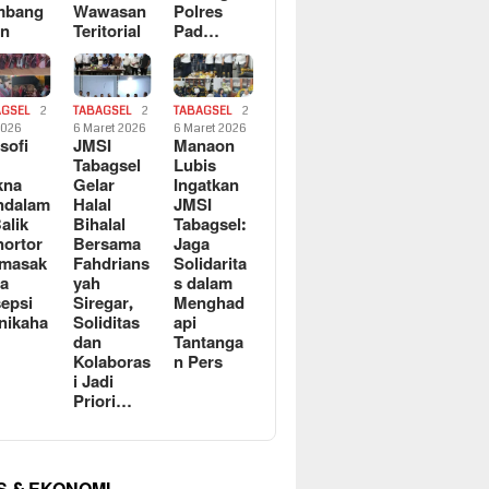
mbang
Wawasan
Polres
an
Teritorial
Pad…
AGSEL
2
TABAGSEL
2
TABAGSEL
2
2026
6 Maret 2026
6 Maret 2026
osofi
JMSI
Manaon
n
Tabagsel
Lubis
kna
Gelar
Ingatkan
ndalam
Halal
JMSI
Balik
Bihalal
Tabagsel:
ortor
Bersama
Jaga
rmasak
Fahdrians
Solidarita
a
yah
s dalam
epsi
Siregar,
Menghad
nikaha
Soliditas
api
dan
Tantanga
Kolaboras
n Pers
i Jadi
Priori…