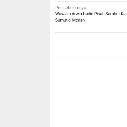
Navigasi
Pos sebelumnya
pos
Wawako Arwin Hadiri Pisah Sambut Ka
Sumut di Medan