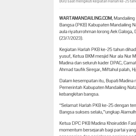
(Kiri) saat mengikuti kegiatan Harlah ke-25 ta
WARTAMANDAILING.COM
, Mandailin
Bangsa (PKB) Kabupaten Mandailing Nat
aula riyaturrohman lorong Aek Galoga
(23/7/2023).
Kegiatan Harlah PKB ke-25 tahun dihadi
yusuf, Ketua BKM mesjid Nur ala Nur M
Madina dan seluruh kader DPAC, Cam
Ahmad taufik Siregar, Miftahul palah, Hj
Dalam kesempatan itu, Bupati Madina
Pemerintah Kabupaten Mandailing Natal
kebangkitan bangsa.
“Selamat Harlah PKB ke-25 dengan tem
Bangsa sukses selalu,”ungkap Alamulh
Ketua DPC PKB Madina Khoiruddin Fasl
momentum bersejarah bagi partai yang