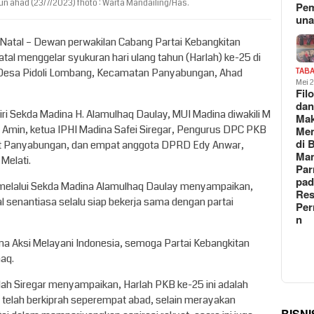
hun ahad (23/7/2023) fhoto : Warta Mandailing/Has.
Pe
un
g Natal – Dewan perwakilan Cabang Partai Kebangkitan
al menggelar syukuran hari ulang tahun (Harlah) ke-25 di
, Desa Pidoli Lombang, Kecamatan Panyabungan, Ahad
TAB
Mei 
Fil
da
ri Sekda Madina H. Alamulhaq Daulay, MUI Madina diwakili M
Ma
 Amin, ketua IPHI Madina Safei Siregar, Pengurus DPC PKB
Me
di 
at Panyabungan, dan empat anggota DPRD Edy Anwar,
Man
 Melati.
Pa
pad
 melalui Sekda Madina Alamulhaq Daulay menyampaikan,
Res
 senantiasa selalu siap bekerja sama dengan partai
Per
n
a Aksi Melayani Indonesia, semoga Partai Kebangkitan
aq.
ah Siregar menyampaikan, Harlah PKB ke-25 ini adalah
 telah berkiprah seperempat abad, selain merayakan