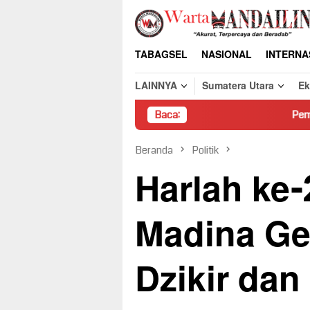
Loncat
ke
konten
TABAGSEL
NASIONAL
INTERNA
LAINNYA
Sumatera Utara
E
Baca:
Pembongkaran Paksa Ru
Beranda
Politik
Harlah ke
Madina Ge
Dzikir dan