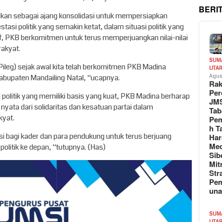
BERI
adikan sebagai ajang konsolidasi untuk mempersiapkan
tasi politik yang semakin ketat, dalam situasi politik yang
f, PKB berkomitmen untuk terus memperjuangkan nilai-nilai
akyat.
SUM
(Pileg) sejak awal kita telah berkomitmen PKB Madina
UTA
 Kabupaten Mandailing Natal, “ucapnya.
Agus
Rak
Per
i politik yang memiliki basis yang kuat, PKB Madina berharap
JM
 nyata dari solidaritas dan kesatuan partai dalam
Tab
kyat.
Pem
h T
asi bagi kader dan para pendukung untuk terus berjuang
Har
Med
litik ke depan, “tutupnya. (Has)
Sib
Mit
Str
Pe
un
SUM
UTA