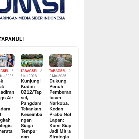
 TAPANULI
AGSEL
6
TABAGSEL
2
TABAGSEL
2
tus 2026
7 Juli 2026
0 Mei 2026
ok
Kunjungi
Dukung
al:
Kodim
Penuh
adiran
0212/Tap
Pemberan
gs Air
sel,
tasan
Pangdam
Narkoba,
dara
Tekankan
Kedan
N
Keseimba
Prabo Nol
ngkah
ngan
Lapan:
ategis
Siaga
Kami Siap
erata
Tempur
Jadi Mitra
dan
Strategis