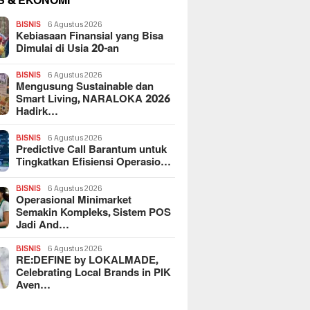
S & EKONOMI
BISNIS
6 Agustus 2026
Kebiasaan Finansial yang Bisa
Dimulai di Usia 20-an
BISNIS
6 Agustus 2026
Mengusung Sustainable dan
Smart Living, NARALOKA 2026
Hadirk…
BISNIS
6 Agustus 2026
Predictive Call Barantum untuk
Tingkatkan Efisiensi Operasio…
BISNIS
6 Agustus 2026
Operasional Minimarket
Semakin Kompleks, Sistem POS
Jadi And…
BISNIS
6 Agustus 2026
RE:DEFINE by LOKALMADE,
Celebrating Local Brands in PIK
Aven…