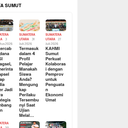
TA SUMUT
ATERA
SUMATERA
SUMATERA
RA
3
UTARA
31
UTARA
27
tus 2026
Juli 2026
Juli 2026
ercab
Termasuk
KAHMI
dana
dalam 4
Sumut
SI
Profil
Perkuat
agsel,
Pelajar
Kolaboras
erinta
Manakah
i dengan
apsel
Siswa
Pemprov
ap
Anda?
untuk
ia
Mengung
Penguata
er Jadi
kap
n
ra
Perilaku
Ekonomi
ategis
Tersembu
Umat
mbang
nyi Saat
an
Ujian
Melal…
ATERA
RA
20