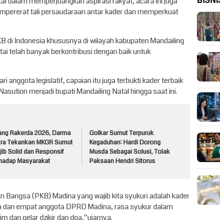
BISNI
ai dalam memperjuangkan aspirasi rakyat, acara ini juga
pererat tali persaudaraan antar kader dan memperkuat
PKB di Indonesia khususnya di wilayah kabupaten Mandailing
rtai telah banyak berkontribusi dengan baik untuk
i anggota legislatif, capaian itu juga terbukti kader terbaik
 Nasution menjadi bupati Mandailing Natal hingga saat ini.
lang Rakerda 2026, Darma
Golkar Sumut Terpuruk
tra Tekankan MKGR Sumut
Kegaduhan: Hardi Dorong
ib Solid dan Responsif
Musda Sebagai Solusi, Tolak
rhadap Masyarakat
Paksaan Hendri Sitorus
n Bangsa (PKB) Madina yang wajib kita syukuri adalah kader
na dan empat anggota DPRD Madina, rasa syukur dalam
m dan gelar dzikir dan doa,”ujarnya.