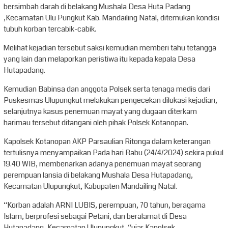
bersimbah darah di belakang Mushala Desa Huta Padang
,Kecamatan Ulu Pungkut Kab. Mandailing Natal, ditemukan kondisi
tubuh korban tercabik-cabik.
Melihat kejadian tersebut saksi kemudian memberi tahu tetangga
yang lain dan melaporkan peristiwa itu kepada kepala Desa
Hutapadang.
Kemudian Babinsa dan anggota Polsek serta tenaga medis dari
Puskesmas Ulupungkut melakukan pengecekan dilokasi kejadian,
selanjutnya kasus penemuan mayat yang dugaan diterkam
harimau tersebut ditangani oleh pihak Polsek Kotanopan.
Kapolsek Kotanopan AKP Parsaulian Ritonga dalam keterangan
tertulisnya menyampaikan Pada hari Rabu (24/4/2024) sekira pukul
19.40 WIB, membenarkan adanya penemuan mayat seorang
perempuan lansia di belakang Mushala Desa Hutapadang,
Kecamatan Ulupungkut, Kabupaten Mandailing Natal.
“Korban adalah ARNI LUBIS, perempuan, 70 tahun, beragama
Islam, berprofesi sebagai Petani, dan beralamat di Desa
Hutapadang, Kecamatan Ulupungkut, “ujar Kapolsek.