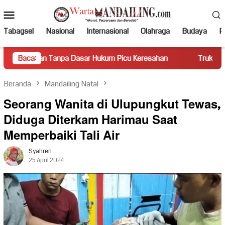
Loncat
Menu
ke
Mobile
konten
Tabagsel
Nasional
Internasional
Olahraga
Budaya
Po
anpa Dasar Hukum Picu Keresahan
Baca:
Truk Miring Hambat Arus
Beranda
Mandailing Natal
Seorang Wanita di Ulupungkut Tewas,
Diduga Diterkam Harimau Saat
Memperbaiki Tali Air
Syahren
25 April 2024