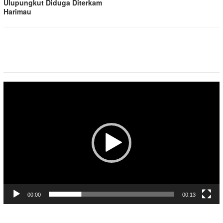
Ulupungkut Diduga Diterkam
Harimau
Pemutar
Video
00:00
00:13