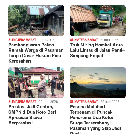
SUMATERA BARAT
11 Juli 2026
SUMATERA BARAT
21 Juni 2026
Pembongkaran Paksa
Truk Miring Hambat Arus
Rumah Warga di Pasaman
Lalu Lintas di Jalan Panti–
Tanpa Dasar Hukum Picu
Simpang Empat
Keresahan
SUMATERA BARAT
20 Juni 2026
SUMATERA BARAT
20 Juni 2026
Prestasi Jadi Contoh,
Pesona Matahari
SMPN 1 Dua Koto Beri
Terbenam di Puncak
Apresiasi Siswa
Panaroma Dua Koto:
Berprestasi
Surga Tersembunyi
Pasaman yang Siap Jadi
Desti…