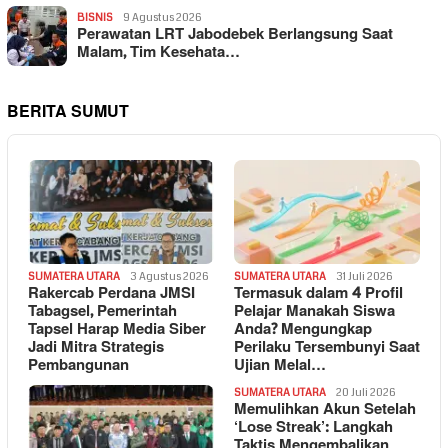
BISNIS
9 Agustus 2026
Perawatan LRT Jabodebek Berlangsung Saat
Malam, Tim Kesehata…
BERITA SUMUT
SUMATERA UTARA
3 Agustus 2026
SUMATERA UTARA
31 Juli 2026
Rakercab Perdana JMSI
Termasuk dalam 4 Profil
Tabagsel, Pemerintah
Pelajar Manakah Siswa
Tapsel Harap Media Siber
Anda? Mengungkap
Jadi Mitra Strategis
Perilaku Tersembunyi Saat
Pembangunan
Ujian Melal…
SUMATERA UTARA
20 Juli 2026
Memulihkan Akun Setelah
‘Lose Streak’: Langkah
Taktis Mengembalikan