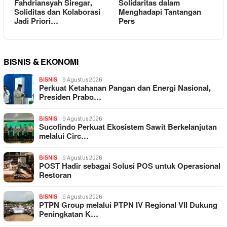
Fahdriansyah Siregar,
Solidaritas dalam
Soliditas dan Kolaborasi
Menghadapi Tantangan
Jadi Priori…
Pers
BISNIS & EKONOMI
BISNIS
9 Agustus 2026
Perkuat Ketahanan Pangan dan Energi Nasional,
Presiden Prabo…
BISNIS
9 Agustus 2026
Sucofindo Perkuat Ekosistem Sawit Berkelanjutan
melalui Circ…
BISNIS
9 Agustus 2026
POST Hadir sebagai Solusi POS untuk Operasional
Restoran
BISNIS
9 Agustus 2026
PTPN Group melalui PTPN IV Regional VII Dukung
Peningkatan K…