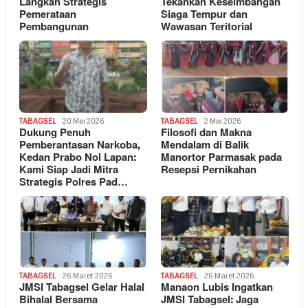
Langkah Strategis
Tekankan Keseimbangan
Pemerataan
Siaga Tempur dan
Pembangunan
Wawasan Teritorial
TABAGSEL
20 Mei 2026
TABAGSEL
2 Mei 2026
Dukung Penuh
Filosofi dan Makna
Pemberantasan Narkoba,
Mendalam di Balik
Kedan Prabo Nol Lapan:
Manortor Parmasak pada
Kami Siap Jadi Mitra
Resepsi Pernikahan
Strategis Polres Pad…
TABAGSEL
26 Maret 2026
TABAGSEL
26 Maret 2026
JMSI Tabagsel Gelar Halal
Manaon Lubis Ingatkan
Bihalal Bersama
JMSI Tabagsel: Jaga