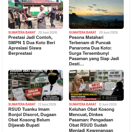
SUMATERA BARAT
20 Juni 2026
SUMATERA BARAT
20 Juni 2026
Prestasi Jadi Contoh,
Pesona Matahari
SMPN 1 Dua Koto Beri
Terbenam di Puncak
Apresiasi Siswa
Panaroma Dua Koto:
Berprestasi
Surga Tersembunyi
Pasaman yang Siap Jadi
Desti…
SUMATERA BARAT
13 Juni 2026
SUMATERA BARAT
12 Juni 2026
RSUD Tuanku Imam
Keluhan Obat Kosong
Bonjol Disorot, Dugaan
Mencuat, Dinkes
Obat Kosong Belum
Pasaman: Pengadaan
Dijawab Bupati
Obat RSUD Sudah
Menjadi Kewenangan