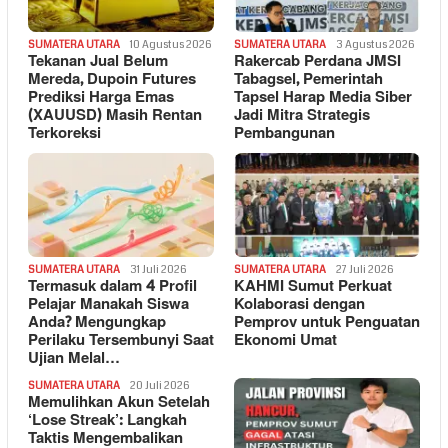
SUMATERA UTARA
10 Agustus 2026
SUMATERA UTARA
3 Agustus 2026
Tekanan Jual Belum
Rakercab Perdana JMSI
Mereda, Dupoin Futures
Tabagsel, Pemerintah
Prediksi Harga Emas
Tapsel Harap Media Siber
(XAUUSD) Masih Rentan
Jadi Mitra Strategis
Terkoreksi
Pembangunan
SUMATERA UTARA
31 Juli 2026
SUMATERA UTARA
27 Juli 2026
Termasuk dalam 4 Profil
KAHMI Sumut Perkuat
Pelajar Manakah Siswa
Kolaborasi dengan
Anda? Mengungkap
Pemprov untuk Penguatan
Perilaku Tersembunyi Saat
Ekonomi Umat
Ujian Melal…
SUMATERA UTARA
20 Juli 2026
Memulihkan Akun Setelah
‘Lose Streak’: Langkah
Taktis Mengembalikan