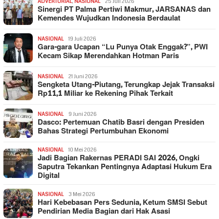
ADVERTORIAL
,
NASIONAL
25 Juli 2026
Sinergi PT Palma Pertiwi Makmur, JARSANAS dan
Kemendes Wujudkan Indonesia Berdaulat
NASIONAL
19 Juli 2026
Gara-gara Ucapan “Lu Punya Otak Enggak?”, PWI
Kecam Sikap Merendahkan Hotman Paris
NASIONAL
21 Juni 2026
Sengketa Utang-Piutang, Terungkap Jejak Transaksi
Rp11,1 Miliar ke Rekening Pihak Terkait
NASIONAL
9 Juni 2026
Dasco: Pertemuan Chatib Basri dengan Presiden
Bahas Strategi Pertumbuhan Ekonomi
NASIONAL
10 Mei 2026
Jadi Bagian Rakernas PERADI SAI 2026, Ongki
Saputra Tekankan Pentingnya Adaptasi Hukum Era
Digital
NASIONAL
3 Mei 2026
Hari Kebebasan Pers Sedunia, Ketum SMSI Sebut
Pendirian Media Bagian dari Hak Asasi