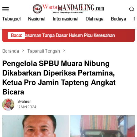
Loncat
Menu
ke
Mobile
konten
Tabagsel
Nasional
Internasional
Olahraga
Budaya
Po
aman Tanpa Dasar Hukum Picu Keresahan
Baca:
Truk Miring Hamb
Beranda
Tapanuli Tengah
Pengelola SPBU Muara Nibung
Dikabarkan Diperiksa Pertamina,
Ketua Pro Jamin Tapteng Angkat
Bicara
Syahren
17 Mei 2024