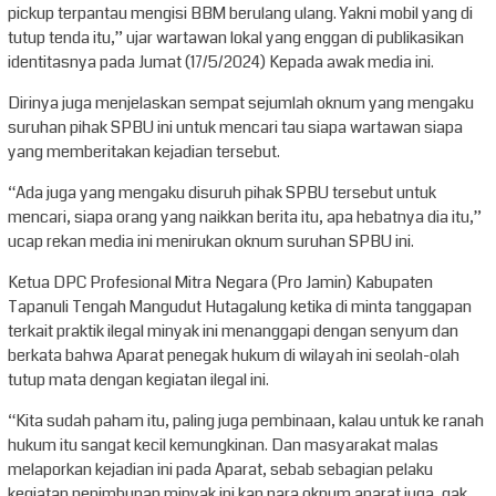
pickup terpantau mengisi BBM berulang ulang. Yakni mobil yang di
tutup tenda itu,” ujar wartawan lokal yang enggan di publikasikan
identitasnya pada Jumat (17/5/2024) Kepada awak media ini.
Dirinya juga menjelaskan sempat sejumlah oknum yang mengaku
suruhan pihak SPBU ini untuk mencari tau siapa wartawan siapa
yang memberitakan kejadian tersebut.
“Ada juga yang mengaku disuruh pihak SPBU tersebut untuk
mencari, siapa orang yang naikkan berita itu, apa hebatnya dia itu,”
ucap rekan media ini menirukan oknum suruhan SPBU ini.
Ketua DPC Profesional Mitra Negara (Pro Jamin) Kabupaten
Tapanuli Tengah Mangudut Hutagalung ketika di minta tanggapan
terkait praktik ilegal minyak ini menanggapi dengan senyum dan
berkata bahwa Aparat penegak hukum di wilayah ini seolah-olah
tutup mata dengan kegiatan ilegal ini.
“Kita sudah paham itu, paling juga pembinaan, kalau untuk ke ranah
hukum itu sangat kecil kemungkinan. Dan masyarakat malas
melaporkan kejadian ini pada Aparat, sebab sebagian pelaku
kegiatan penimbunan minyak ini kan para oknum aparat juga, gak