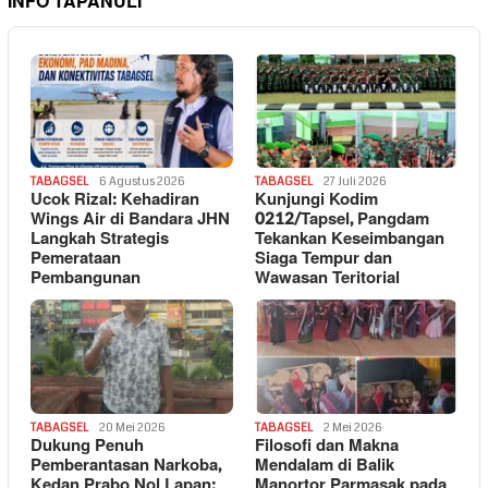
INFO TAPANULI
TABAGSEL
6 Agustus 2026
TABAGSEL
27 Juli 2026
Ucok Rizal: Kehadiran
Kunjungi Kodim
Wings Air di Bandara JHN
0212/Tapsel, Pangdam
Langkah Strategis
Tekankan Keseimbangan
Pemerataan
Siaga Tempur dan
Pembangunan
Wawasan Teritorial
TABAGSEL
20 Mei 2026
TABAGSEL
2 Mei 2026
Dukung Penuh
Filosofi dan Makna
Pemberantasan Narkoba,
Mendalam di Balik
Kedan Prabo Nol Lapan:
Manortor Parmasak pada