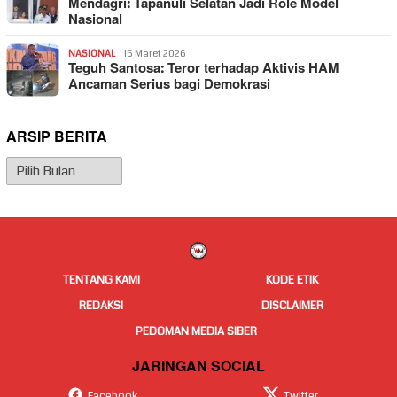
Mendagri: Tapanuli Selatan Jadi Role Model
Nasional
NASIONAL
15 Maret 2026
Teguh Santosa: Teror terhadap Aktivis HAM
Ancaman Serius bagi Demokrasi
ARSIP BERITA
Arsip
Berita
TENTANG KAMI
KODE ETIK
REDAKSI
DISCLAIMER
PEDOMAN MEDIA SIBER
JARINGAN SOCIAL
Facebook
Twitter