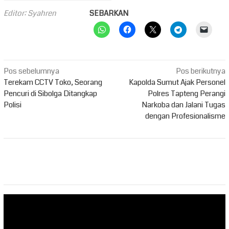
Editor: Syahren
SEBARKAN
Navigasi
Pos sebelumnya
Pos berikutnya
pos
Terekam CCTV Toko, Seorang
Kapolda Sumut Ajak Personel
Pencuri di Sibolga Ditangkap
Polres Tapteng Perangi
Polisi
Narkoba dan Jalani Tugas
dengan Profesionalisme
Pemutar
Video