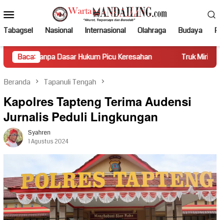
Loncat
Menu
ke
Mobile
konten
Tabagsel
Nasional
Internasional
Olahraga
Budaya
Po
pa Dasar Hukum Picu Keresahan
Baca:
Truk Miring Hambat Arus L
Beranda
Tapanuli Tengah
Kapolres Tapteng Terima Audensi
Jurnalis Peduli Lingkungan
Syahren
1 Agustus 2024