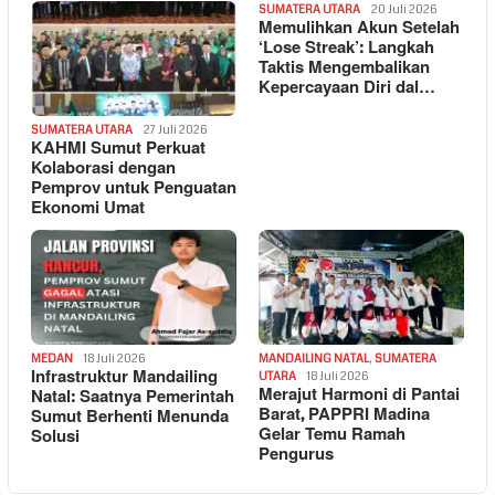
SUMATERA UTARA
20 Juli 2026
Memulihkan Akun Setelah
‘Lose Streak’: Langkah
Taktis Mengembalikan
Kepercayaan Diri dal…
SUMATERA UTARA
27 Juli 2026
KAHMI Sumut Perkuat
Kolaborasi dengan
Pemprov untuk Penguatan
Ekonomi Umat
MEDAN
18 Juli 2026
MANDAILING NATAL
,
SUMATERA
Infrastruktur Mandailing
UTARA
18 Juli 2026
Merajut Harmoni di Pantai
Natal: Saatnya Pemerintah
Barat, PAPPRI Madina
Sumut Berhenti Menunda
Gelar Temu Ramah
Solusi
Pengurus