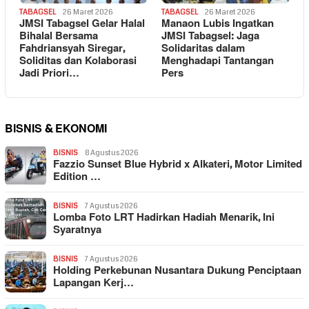
TABAGSEL
26 Maret 2026
TABAGSEL
26 Maret 2026
JMSI Tabagsel Gelar Halal
Manaon Lubis Ingatkan
Bihalal Bersama
JMSI Tabagsel: Jaga
Fahdriansyah Siregar,
Solidaritas dalam
Soliditas dan Kolaborasi
Menghadapi Tantangan
Jadi Priori…
Pers
BISNIS & EKONOMI
BISNIS
8 Agustus 2026
Fazzio Sunset Blue Hybrid x Alkateri, Motor Limited
Edition …
BISNIS
7 Agustus 2026
Lomba Foto LRT Hadirkan Hadiah Menarik, Ini
Syaratnya
BISNIS
7 Agustus 2026
Holding Perkebunan Nusantara Dukung Penciptaan
Lapangan Kerj…