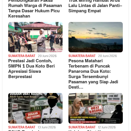
Pembongkaran Paksa
Truk Miring Hambat Arus
Rumah Warga di Pasaman
Lalu Lintas di Jalan Panti–
Tanpa Dasar Hukum Picu
Simpang Empat
Keresahan
SUMATERA BARAT
20 Juni 2026
SUMATERA BARAT
20 Juni 2026
Prestasi Jadi Contoh,
Pesona Matahari
SMPN 1 Dua Koto Beri
Terbenam di Puncak
Apresiasi Siswa
Panaroma Dua Koto:
Berprestasi
Surga Tersembunyi
Pasaman yang Siap Jadi
Desti…
SUMATERA BARAT
13 Juni 2026
SUMATERA BARAT
12 Juni 2026