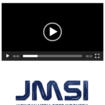
Pemutar
Video
00:00
00:13