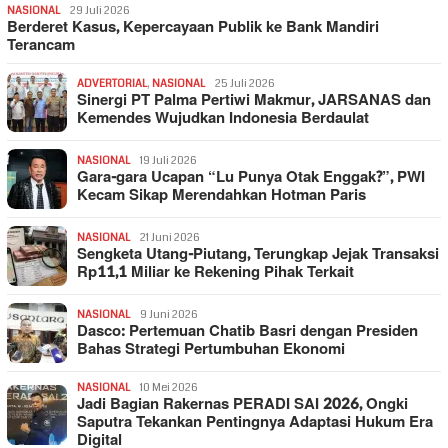
NASIONAL
29 Juli 2026
Berderet Kasus, Kepercayaan Publik ke Bank Mandiri
Terancam
ADVERTORIAL
,
NASIONAL
25 Juli 2026
Sinergi PT Palma Pertiwi Makmur, JARSANAS dan
Kemendes Wujudkan Indonesia Berdaulat
NASIONAL
19 Juli 2026
Gara-gara Ucapan “Lu Punya Otak Enggak?”, PWI
Kecam Sikap Merendahkan Hotman Paris
NASIONAL
21 Juni 2026
Sengketa Utang-Piutang, Terungkap Jejak Transaksi
Rp11,1 Miliar ke Rekening Pihak Terkait
NASIONAL
9 Juni 2026
Dasco: Pertemuan Chatib Basri dengan Presiden
Bahas Strategi Pertumbuhan Ekonomi
NASIONAL
10 Mei 2026
Jadi Bagian Rakernas PERADI SAI 2026, Ongki
Saputra Tekankan Pentingnya Adaptasi Hukum Era
Digital