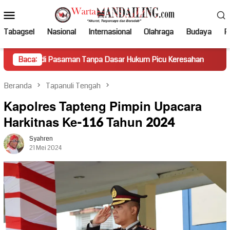
Loncat
Menu
ke
Mobile
konten
Tabagsel
Nasional
Internasional
Olahraga
Budaya
Po
Pasaman Tanpa Dasar Hukum Picu Keresahan
Baca:
Truk Miring H
Beranda
Tapanuli Tengah
Kapolres Tapteng Pimpin Upacara
Harkitnas Ke-116 Tahun 2024
Syahren
21 Mei 2024