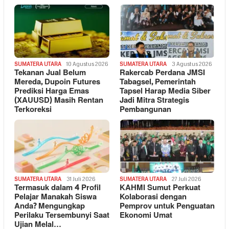
SUMATERA UTARA
10 Agustus 2026
SUMATERA UTARA
3 Agustus 2026
Tekanan Jual Belum
Rakercab Perdana JMSI
Mereda, Dupoin Futures
Tabagsel, Pemerintah
Prediksi Harga Emas
Tapsel Harap Media Siber
(XAUUSD) Masih Rentan
Jadi Mitra Strategis
Terkoreksi
Pembangunan
SUMATERA UTARA
31 Juli 2026
SUMATERA UTARA
27 Juli 2026
Termasuk dalam 4 Profil
KAHMI Sumut Perkuat
Pelajar Manakah Siswa
Kolaborasi dengan
Anda? Mengungkap
Pemprov untuk Penguatan
Perilaku Tersembunyi Saat
Ekonomi Umat
Ujian Melal…