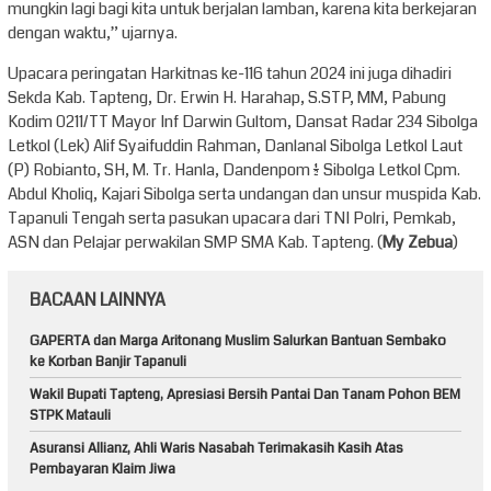
mungkin lagi bagi kita untuk berjalan lamban, karena kita berkejaran
dengan waktu,” ujarnya.
Upacara peringatan Harkitnas ke-116 tahun 2024 ini juga dihadiri
Sekda Kab. Tapteng, Dr. Erwin H. Harahap, S.STP, MM, Pabung
Kodim 0211/TT Mayor Inf Darwin Gultom, Dansat Radar 234 Sibolga
Letkol (Lek) Alif Syaifuddin Rahman, Danlanal Sibolga Letkol Laut
(P) Robianto, SH, M. Tr. Hanla, Dandenpom 1/2 Sibolga Letkol Cpm.
Abdul Kholiq, Kajari Sibolga serta undangan dan unsur muspida Kab.
Tapanuli Tengah serta pasukan upacara dari TNI Polri, Pemkab,
ASN dan Pelajar perwakilan SMP SMA Kab. Tapteng. (
My Zebua
)
BACAAN LAINNYA
GAPERTA dan Marga Aritonang Muslim Salurkan Bantuan Sembako
ke Korban Banjir Tapanuli
Wakil Bupati Tapteng, Apresiasi Bersih Pantai Dan Tanam Pohon BEM
STPK Matauli
Asuransi Allianz, Ahli Waris Nasabah Terimakasih Kasih Atas
Pembayaran Klaim Jiwa