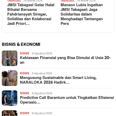
TABAGSEL
26 Maret 2026
TABAGSEL
26 Maret 2026
JMSI Tabagsel Gelar Halal
Manaon Lubis Ingatkan
Bihalal Bersama
JMSI Tabagsel: Jaga
Fahdriansyah Siregar,
Solidaritas dalam
Soliditas dan Kolaborasi
Menghadapi Tantangan
Jadi Priori…
Pers
BISNIS & EKONOMI
BISNIS
6 Agustus 2026
Kebiasaan Finansial yang Bisa Dimulai di Usia 20-
an
BISNIS
6 Agustus 2026
Mengusung Sustainable dan Smart Living,
NARALOKA 2026 Hadirk…
BISNIS
6 Agustus 2026
Predictive Call Barantum untuk Tingkatkan Efisiensi
Operasio…
BISNIS
6 Agustus 2026