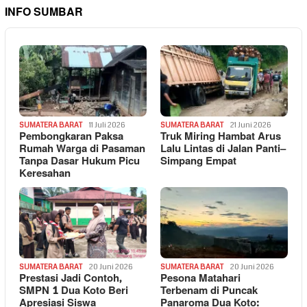
INFO SUMBAR
SUMATERA BARAT
11 Juli 2026
SUMATERA BARAT
21 Juni 2026
Pembongkaran Paksa
Truk Miring Hambat Arus
Rumah Warga di Pasaman
Lalu Lintas di Jalan Panti–
Tanpa Dasar Hukum Picu
Simpang Empat
Keresahan
SUMATERA BARAT
20 Juni 2026
SUMATERA BARAT
20 Juni 2026
Prestasi Jadi Contoh,
Pesona Matahari
SMPN 1 Dua Koto Beri
Terbenam di Puncak
Apresiasi Siswa
Panaroma Dua Koto: