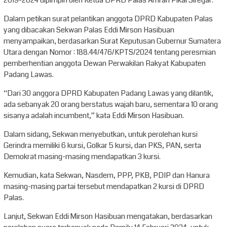
2019-2024 dipimpin oleh Ketua DPRD Palas Amran Pikal Siregar.
Dalam petikan surat pelantikan anggota DPRD Kabupaten Palas
yang dibacakan Sekwan Palas Eddi Mirson Hasibuan
menyampaikan, berdasarkan Surat Keputusan Gubernur Sumatera
Utara dengan Nomor : 188.44/476/KPTS/2024 tentang peresmian
pemberhentian anggota Dewan Perwakilan Rakyat Kabupaten
Padang Lawas.
“Dari 30 anggora DPRD Kabupaten Padang Lawas yang dilantik,
ada sebanyak 20 orang berstatus wajah baru, sementara 10 orang
sisanya adalah incumbent,” kata Eddi Mirson Hasibuan.
Dalam sidang, Sekwan menyebutkan, untuk perolehan kursi
Gerindra memiliki 6 kursi, Golkar 5 kursi, dan PKS, PAN, serta
Demokrat masing-masing mendapatkan 3 kursi.
Kemudian, kata Sekwan, Nasdem, PPP, PKB, PDIP dan Hanura
masing-masing partai tersebut mendapatkan 2 kursi di DPRD
Palas.
Lanjut, Sekwan Eddi Mirson Hasibuan mengatakan, berdasarkan