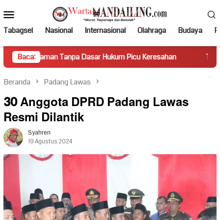
Loncat
Menu
ke
Mobile
konten
Tabagsel
Nasional
Internasional
Olahraga
Budaya
Po
n Tanpa Dasar Hukum Picu Keresahan
Baca:
Truk Miring Hambat 
Beranda
Padang Lawas
30 Anggota DPRD Padang Lawas
Resmi Dilantik
Syahren
19 Agustus 2024