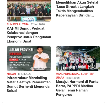
Memulihkan Akun Setelah
‘Lose Streak’: Langkah
Taktis Mengembalikan
Kepercayaan Diri dal…
SUMATERA UTARA
27 Juli 2026
KAHMI Sumut Perkuat
Kolaborasi dengan
Pemprov untuk Penguatan
Ekonomi Umat
MEDAN
18 Juli 2026
MANDAILING NATAL
,
SUMATERA
Infrastruktur Mandailing
UTARA
18 Juli 2026
Merajut Harmoni di Pantai
Natal: Saatnya Pemerintah
Barat, PAPPRI Madina
Sumut Berhenti Menunda
Gelar Temu Ramah
Solusi
Pengurus