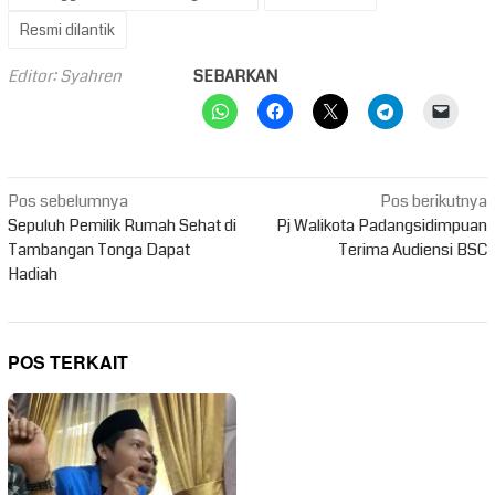
Resmi dilantik
Editor: Syahren
SEBARKAN
Navigasi
Pos sebelumnya
Pos berikutnya
pos
Sepuluh Pemilik Rumah Sehat di
Pj Walikota Padangsidimpuan
Tambangan Tonga Dapat
Terima Audiensi BSC
Hadiah
POS TERKAIT