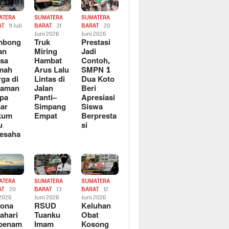
ATERA
SUMATERA
SUMATERA
AT
11 Juli
BARAT
21
BARAT
20
6
Juni 2026
Juni 2026
mbong
Truk
Prestasi
an
Miring
Jadi
sa
Hambat
Contoh,
mah
Arus Lalu
SMPN 1
ga di
Lintas di
Dua Koto
saman
Jalan
Beri
pa
Panti–
Apresiasi
ar
Simpang
Siswa
kum
Empat
Berpresta
u
si
esaha
ATERA
SUMATERA
SUMATERA
AT
20
BARAT
13
BARAT
12
 2026
Juni 2026
Juni 2026
sona
RSUD
Keluhan
ahari
Tuanku
Obat
rbenam
Imam
Kosong