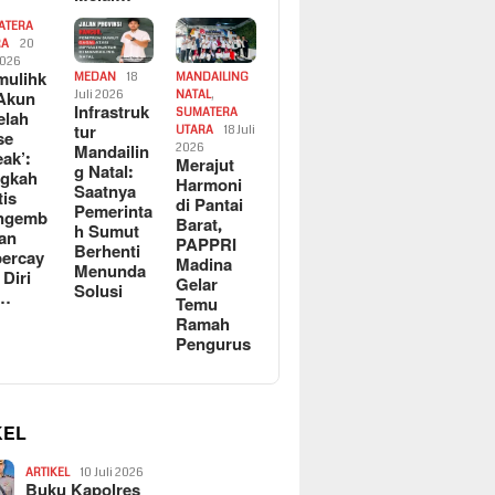
ATERA
RA
20
2026
ulihk
MEDAN
18
MANDAILING
Akun
Juli 2026
NATAL
,
Infrastruk
SUMATERA
elah
tur
UTARA
18 Juli
se
Mandailin
2026
eak’:
Merajut
g Natal:
ngkah
Harmoni
Saatnya
tis
di Pantai
Pemerinta
ngemb
Barat,
h Sumut
kan
PAPPRI
Berhenti
ercay
Madina
Menunda
 Diri
Gelar
Solusi
l…
Temu
Ramah
Pengurus
KEL
ARTIKEL
10 Juli 2026
Buku Kapolres