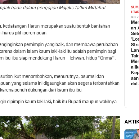
pak hadir dalam pengajian Majelis Ta’lim Miftahul
SUM
UTA
Juli 
Mem
aku, kedatangan Harun merupakan suatu bentuk bantahan
an 
n harus pilih perempuan.
Set
‘Lo
Str
 menginginkan pemimpin yang baik, dan membawa perubahan
La
arena dalam Islam kaum laki-laki itu adalah pemimpin bagi
Tak
um ibu-ibu siap mendukung Harun – Ichwan, hidup “Onma”,
Me
ali
Kep
Nasution ikut menambahkan, menurutnya, asumsi dan
aan
mpuan yang selama ini digaungkan akan segera terbantahkan
da
 karena penuh dukungan dari kaum ibu ibu.
n dipimpin kaum laki laki, baik itu Bupati maupun wakilnya
ARTI