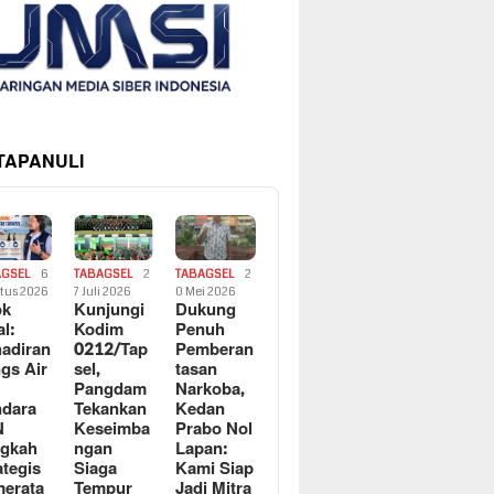
 TAPANULI
AGSEL
6
TABAGSEL
2
TABAGSEL
2
tus 2026
7 Juli 2026
0 Mei 2026
ok
Kunjungi
Dukung
al:
Kodim
Penuh
adiran
0212/Tap
Pemberan
gs Air
sel,
tasan
Pangdam
Narkoba,
dara
Tekankan
Kedan
N
Keseimba
Prabo Nol
ngkah
ngan
Lapan:
ategis
Siaga
Kami Siap
erata
Tempur
Jadi Mitra