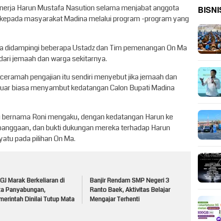
kinerja Harun Mustafa Nasution selama menjabat anggota
BISNI
 kepada masyarakat Madina melalui program -program yang
fa didampingi beberapa Ustadz dan Tim pemenangan On Ma
ari jemaah dan warga sekitarnya.
ceramah pengajian itu sendiri menyebut jika jemaah dan
 luar biasa menyambut kedatangan Calon Bupati Madina
tu bernama Roni mengaku, dengan kedatangan Harun ke
banggaan, dan bukti dukungan mereka terhadap Harun
atu pada pilihan On Ma.
J Marak Berkeliaran di
Banjir Rendam SMP Negeri 3
ta Panyabungan,
Ranto Baek, Aktivitas Belajar
erintah Dinilai Tutup Mata
Mengajar Terhenti