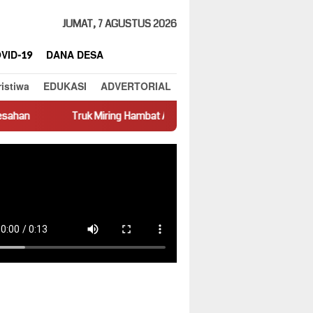
JUMAT, 7 AGUSTUS 2026
VID-19
DANA DESA
ristiwa
EDUKASI
ADVERTORIAL
ing Hambat Arus Lalu Lintas di Jalan Panti–Simpang Empat
Pr