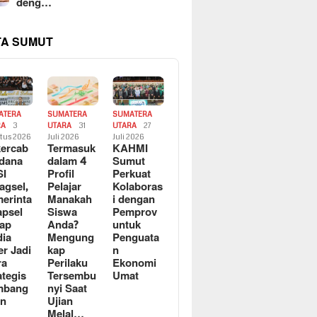
deng…
TA SUMUT
ATERA
SUMATERA
SUMATERA
RA
3
UTARA
31
UTARA
27
tus 2026
Juli 2026
Juli 2026
ercab
Termasuk
KAHMI
dana
dalam 4
Sumut
SI
Profil
Perkuat
agsel,
Pelajar
Kolaboras
erinta
Manakah
i dengan
apsel
Siswa
Pemprov
ap
Anda?
untuk
ia
Mengung
Penguata
er Jadi
kap
n
ra
Perilaku
Ekonomi
ategis
Tersembu
Umat
mbang
nyi Saat
an
Ujian
Melal…