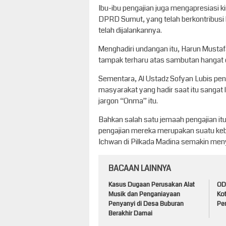
Ibu-ibu pengajian juga mengapresiasi 
DPRD Sumut, yang telah berkontribusi
telah dijalankannya.
Menghadiri undangan itu, Harun Musta
tampak terharu atas sambutan hangat d
Sementara, Al Ustadz Sofyan Lubis pen
masyarakat yang hadir saat itu sangat
jargon “Onma” itu.
Bahkan salah satu jemaah pengajian i
pengajian mereka merupakan suatu ke
Ichwan di Pilkada Madina semakin meny
BACAAN LAINNYA
Kasus Dugaan Perusakan Alat
ODG
Musik dan Penganiayaan
Ko
Penyanyi di Desa Buburan
Pem
Berakhir Damai