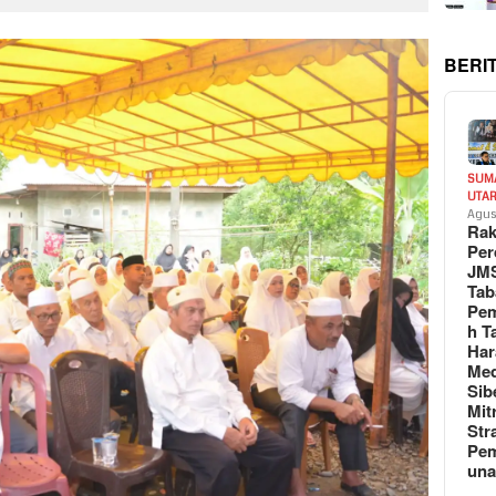
BERI
SUM
UTA
Agus
Rak
Per
JM
Tab
Pem
h T
Har
Med
Sib
Mit
Str
Pe
un