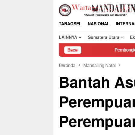
Loncat
ke
konten
TABAGSEL
NASIONAL
INTERNA
LAINNYA
Sumatera Utara
E
Pembongkaran Paksa Rumah Warga
Baca:
Beranda
Mandailing Natal
Bantah As
Perempuan
Perempua