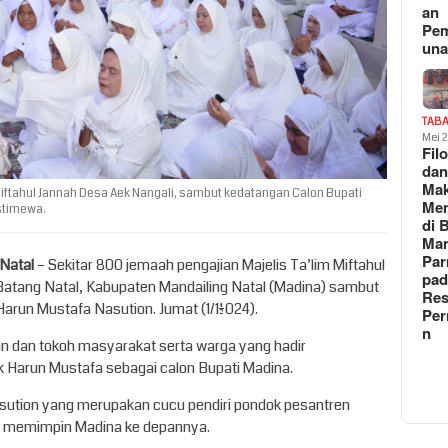
an
Pe
un
TAB
Mei 
Fil
da
Ma
Miftahul Jannah Desa Aek Nangali, sambut kedatangan Calon Bupati
Me
Istimewa.
di 
Man
Pa
 Natal
– Sekitar 800 jemaah pengajian Majelis Ta’lim Miftahul
pad
atang Natal, Kabupaten Mandailing Natal (Madina) sambut
Res
arun Mustafa Nasution. Jumat (1/11/2024).
Per
n
n dan tokoh masyarakat serta warga yang hadir
Harun Mustafa sebagai calon Bupati Madina.
ution yang merupakan cucu pendiri pondok pesantren
k memimpin Madina ke depannya.