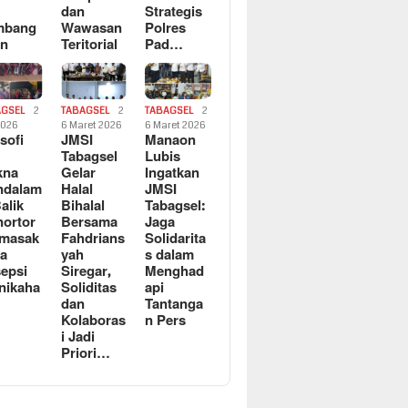
dan
Strategis
mbang
Wawasan
Polres
an
Teritorial
Pad…
AGSEL
2
TABAGSEL
2
TABAGSEL
2
2026
6 Maret 2026
6 Maret 2026
osofi
JMSI
Manaon
n
Tabagsel
Lubis
kna
Gelar
Ingatkan
ndalam
Halal
JMSI
Balik
Bihalal
Tabagsel:
ortor
Bersama
Jaga
rmasak
Fahdrians
Solidarita
a
yah
s dalam
epsi
Siregar,
Menghad
nikaha
Soliditas
api
dan
Tantanga
Kolaboras
n Pers
i Jadi
Priori…