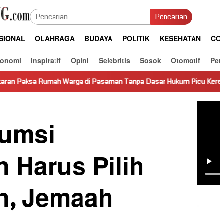
Pencarian
SIONAL
OLAHRAGA
BUDAYA
POLITIK
KESEHATAN
CO
konomi
Inspiratif
Opini
Selebritis
Sosok
Otomotif
Pe
 di Pasaman Tanpa Dasar Hukum Picu Keresahan
Truk Mir
umsi
 Harus Pilih
n, Jemaah