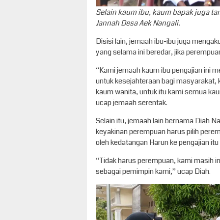
Selain kaum ibu, kaum bapak juga tam
Jannah Desa Aek Nangali.
Disisi lain, jemaah ibu-ibu juga meng
yang selama ini beredar, jika perempua
“Kami jemaah kaum ibu pengajian ini
untuk kesejahteraan bagi masyarakat, k
kaum wanita, untuk itu kami semua ka
ucap jemaah serentak.
Selain itu, jemaah lain bernama Diah 
keyakinan perempuan harus pilih pere
oleh kedatangan Harun ke pengajian itu
“Tidak harus perempuan, kami masih ingi
sebagai pemimpin kami,” ucap Diah.