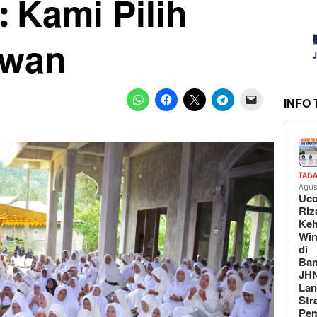
: Kami Pilih
cwan
INFO
TAB
Agus
Uc
Riz
Keh
Win
di
Ban
JH
La
Str
Pem