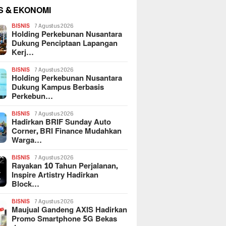
S & EKONOMI
BISNIS
7 Agustus 2026
Holding Perkebunan Nusantara
Dukung Penciptaan Lapangan
Kerj…
BISNIS
7 Agustus 2026
Holding Perkebunan Nusantara
Dukung Kampus Berbasis
Perkebun…
BISNIS
7 Agustus 2026
Hadirkan BRIF Sunday Auto
Corner, BRI Finance Mudahkan
Warga…
BISNIS
7 Agustus 2026
Rayakan 10 Tahun Perjalanan,
Inspire Artistry Hadirkan
Block…
BISNIS
7 Agustus 2026
Maujual Gandeng AXIS Hadirkan
Promo Smartphone 5G Bekas