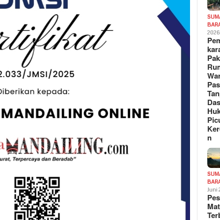
SUM
BAR
202
Pe
kar
Pak
Ru
War
Pa
Tan
Das
Hu
Pic
Ker
n
SUM
BAR
Juni
Pe
Mat
Te