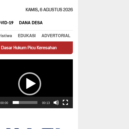
KAMIS, 6 AGUSTUS 2026
VID-19
DANA DESA
ristiwa
EDUKASI
ADVERTORIAL
eresahan
Truk Miring Hambat Arus Lalu Lintas di Jalan Pant
ar
00:00
00:13