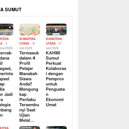
TA SUMUT
ATERA
SUMATERA
SUMATERA
RA
3
UTARA
31
UTARA
27
tus 2026
Juli 2026
Juli 2026
ercab
Termasuk
KAHMI
dana
dalam 4
Sumut
SI
Profil
Perkuat
agsel,
Pelajar
Kolaboras
erinta
Manakah
i dengan
apsel
Siswa
Pemprov
ap
Anda?
untuk
ia
Mengung
Penguata
er Jadi
kap
n
ra
Perilaku
Ekonomi
ategis
Tersembu
Umat
mbang
nyi Saat
an
Ujian
Melal…
ATERA