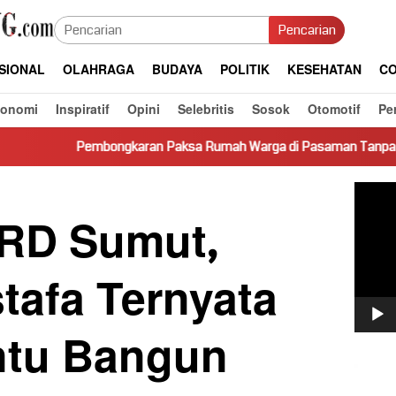
Pencarian
SIONAL
OLAHRAGA
BUDAYA
POLITIK
KESEHATAN
CO
konomi
Inspiratif
Opini
Selebritis
Sosok
Otomotif
Pe
karan Paksa Rumah Warga di Pasaman Tanpa Dasar Hukum Picu K
Pemut
Video
PRD Sumut,
tafa Ternyata
ntu Bangun