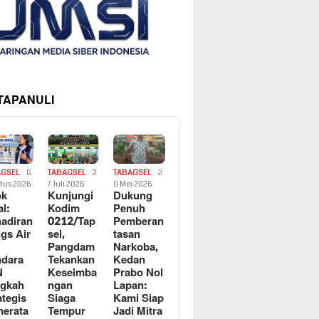
 TAPANULI
AGSEL
6
TABAGSEL
2
TABAGSEL
2
tus 2026
7 Juli 2026
0 Mei 2026
ok
Kunjungi
Dukung
al:
Kodim
Penuh
adiran
0212/Tap
Pemberan
gs Air
sel,
tasan
Pangdam
Narkoba,
dara
Tekankan
Kedan
N
Keseimba
Prabo Nol
ngkah
ngan
Lapan:
ategis
Siaga
Kami Siap
erata
Tempur
Jadi Mitra