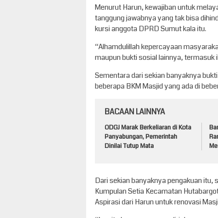
Menurut Harun, kewajiban untuk melay
tanggung jawabnya yang tak bisa dihi
kursi anggota DPRD Sumut kala itu.
“Alhamdulillah kepercayaan masyarakat 
maupun bukti sosial lainnya, termasu
Sementara dari sekian banyaknya bukti 
beberapa BKM Masjid yang ada di bebe
BACAAN LAINNYA
ODGJ Marak Berkeliaran di Kota
Ba
Panyabungan, Pemerintah
Ran
Dinilai Tutup Mata
Men
Dari sekian banyaknya pengakuan itu, 
Kumpulan Setia Kecamatan Hutabargo
Aspirasi dari Harun untuk renovasi Masj