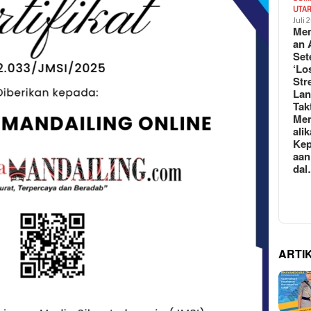
UTA
Juli 
Mem
an 
Set
‘Lo
Str
La
Tak
Me
ali
Kep
aan
da
ARTI