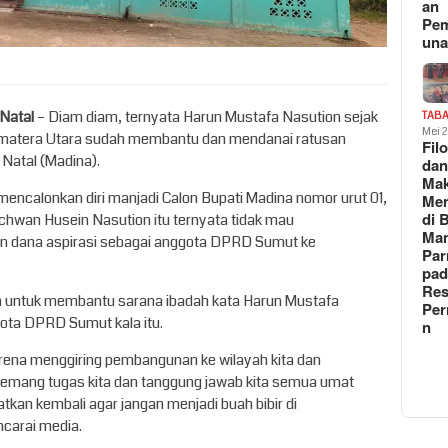
an
Pe
un
 Natal
– Diam diam, ternyata Harun Mustafa Nasution sejak
TAB
Mei 
umatera Utara sudah membantu dan mendanai ratusan
Fil
 Natal (Madina).
da
Ma
 mencalonkan diri manjadi Calon Bupati Madina nomor urut 01,
Me
di 
wan Husein Nasution itu ternyata tidak mau
Man
 dana aspirasi sebagai anggota DPRD Sumut ke
Pa
pad
Res
an untuk membantu sarana ibadah kata Harun Mustafa
Per
ota DPRD Sumut kala itu.
n
arena menggiring pembangunan ke wilayah kita dan
emang tugas kita dan tanggung jawab kita semua umat
kan kembali agar jangan menjadi buah bibir di
carai media.