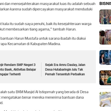
BISNI
ani dan mensejahterakan masyarakat luas itu adalah sebuah
ndarkan karena sudah dipercayakan masyarakat menduduki
kala itu sudah saya penuhi, baik itu kesejahteraan warga
k ikut membesarkan tiang agama,” tambah Harun.
bantuan Harun Mustafa untuk sarana ibadah itu diakui
rapa Kecamatan di Kabupaten Madina.
njir Rendam SMP Negeri 3
Sejak Era Amru Daulay, Jalan
to Baek, Aktivitas Belajar
Desa Hutabaringin Julu Tak
gajar Terhenti
Pernah Tersentuh Perbaikan
salah satu BKM Masjid Al Istiqomah yang berada di Desa
t mengatakan benar mereka menerima bantuan dana
id.