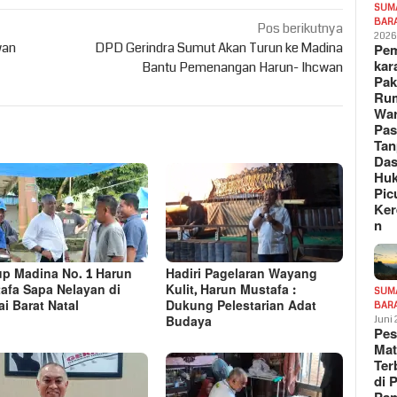
SUM
BAR
Pos berikutnya
202
wan
DPD Gerindra Sumut Akan Turun ke Madina
Pe
kar
Bantu Pemenangan Harun- Ihcwan
Pak
Ru
War
Pa
Tan
Das
Hu
Pic
Ker
n
p Madina No. 1 Harun
Hadiri Pagelaran Wayang
afa Sapa Nelayan di
Kulit, Harun Mustafa :
SUM
ai Barat Natal
Dukung Pelestarian Adat
BAR
Budaya
Juni
Pe
Mat
Te
di 