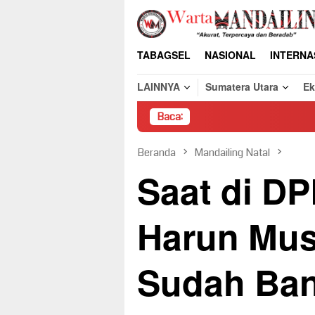
Loncat
ke
konten
TABAGSEL
NASIONAL
INTERNA
LAINNYA
Sumatera Utara
E
Baca:
Pembong
Beranda
Mandailing Natal
Saat di D
Harun Mus
Sudah Ba