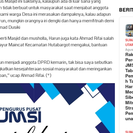
us Masjid ini saksinya, kalaupun ada di luar sana yang
n tidak berbuat untuk masyarakat saat menjabat anggota
BERI
 kami warga Desa ini merasakan dampaknya, kalau adapun
run, mungkin orangnya iri dengki dan hanya memfitnah demi
hmad Dusiki
erti Masjid dan musholla, Harun juga kata Ahmad Rifai salah
SUM
ayur Maincat Kecamatan Hutabargot mengakui, bantuan
UTA
Agus
Rak
Per
un menjadi anggota DPRD kemarin, tak bisa saya sebutkan
JM
ngkatkan kesejahteraan sosial masyarakat dan meringankan
Tab
an,” ucap Ahmad Rifai. (*)
Pem
h T
Har
Med
Sib
Mit
Str
Pe
un
SUM