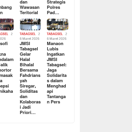
dan
Strategis
mbang
Wawasan
Polres
an
Teritorial
Pad…
AGSEL
2
TABAGSEL
2
TABAGSEL
2
2026
6 Maret 2026
6 Maret 2026
osofi
JMSI
Manaon
n
Tabagsel
Lubis
kna
Gelar
Ingatkan
ndalam
Halal
JMSI
Balik
Bihalal
Tabagsel:
ortor
Bersama
Jaga
rmasak
Fahdrians
Solidarita
a
yah
s dalam
epsi
Siregar,
Menghad
nikaha
Soliditas
api
dan
Tantanga
Kolaboras
n Pers
i Jadi
Priori…