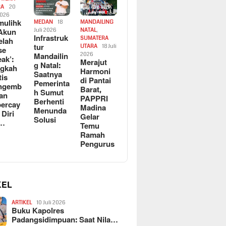
RA
20
2026
ulihk
MEDAN
18
MANDAILING
Akun
Juli 2026
NATAL
,
Infrastruk
SUMATERA
elah
tur
UTARA
18 Juli
se
Mandailin
2026
eak’:
Merajut
g Natal:
ngkah
Harmoni
Saatnya
tis
di Pantai
Pemerinta
ngemb
Barat,
h Sumut
kan
PAPPRI
Berhenti
ercay
Madina
Menunda
 Diri
Gelar
Solusi
l…
Temu
Ramah
Pengurus
KEL
ARTIKEL
10 Juli 2026
Buku Kapolres
Padangsidimpuan: Saat Nila…