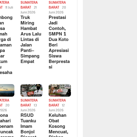
ATERA
SUMATERA
SUMATERA
AT
11 Juli
BARAT
21
BARAT
20
6
Juni 2026
Juni 2026
mbong
Truk
Prestasi
an
Miring
Jadi
sa
Hambat
Contoh,
mah
Arus Lalu
SMPN 1
ga di
Lintas di
Dua Koto
saman
Jalan
Beri
pa
Panti–
Apresiasi
ar
Simpang
Siswa
kum
Empat
Berpresta
u
si
esaha
ATERA
SUMATERA
SUMATERA
AT
20
BARAT
13
BARAT
12
 2026
Juni 2026
Juni 2026
sona
RSUD
Keluhan
ahari
Tuanku
Obat
rbenam
Imam
Kosong
Puncak
Bonjol
Mencuat,