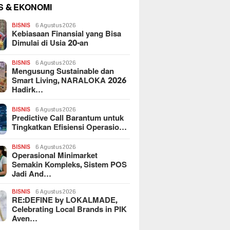
S & EKONOMI
BISNIS
6 Agustus 2026
Kebiasaan Finansial yang Bisa
Dimulai di Usia 20-an
BISNIS
6 Agustus 2026
Mengusung Sustainable dan
Smart Living, NARALOKA 2026
Hadirk…
BISNIS
6 Agustus 2026
Predictive Call Barantum untuk
Tingkatkan Efisiensi Operasio…
BISNIS
6 Agustus 2026
Operasional Minimarket
Semakin Kompleks, Sistem POS
Jadi And…
BISNIS
6 Agustus 2026
RE:DEFINE by LOKALMADE,
Celebrating Local Brands in PIK
Aven…