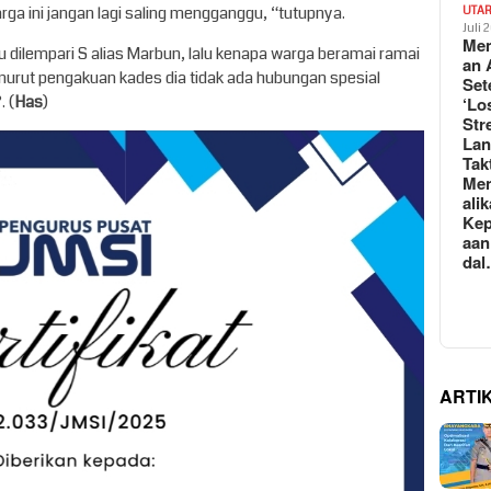
ga ini jangan lagi saling mengganggu, “tutupnya.
UTA
Juli 
Mem
tu dilempari S alias Marbun, lalu kenapa warga beramai ramai
an 
rut pengakuan kades dia tidak ada hubungan spesial
Set
 (
Has
)
‘Lo
Str
La
Tak
Me
ali
Kep
aan
da
ARTI