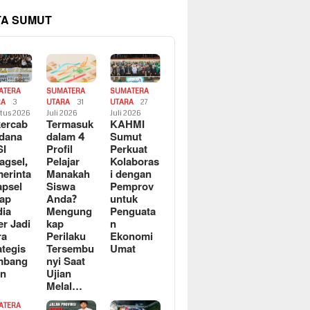
TA SUMUT
ATERA
SUMATERA
SUMATERA
RA
3
UTARA
31
UTARA
27
tus 2026
Juli 2026
Juli 2026
ercab
Termasuk
KAHMI
dana
dalam 4
Sumut
SI
Profil
Perkuat
agsel,
Pelajar
Kolaboras
erinta
Manakah
i dengan
apsel
Siswa
Pemprov
ap
Anda?
untuk
ia
Mengung
Penguata
er Jadi
kap
n
ra
Perilaku
Ekonomi
ategis
Tersembu
Umat
mbang
nyi Saat
an
Ujian
Melal…
ATERA