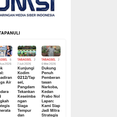
 TAPANULI
AGSEL
6
TABAGSEL
2
TABAGSEL
2
tus 2026
7 Juli 2026
0 Mei 2026
ok
Kunjungi
Dukung
al:
Kodim
Penuh
adiran
0212/Tap
Pemberan
gs Air
sel,
tasan
Pangdam
Narkoba,
dara
Tekankan
Kedan
N
Keseimba
Prabo Nol
ngkah
ngan
Lapan:
ategis
Siaga
Kami Siap
erata
Tempur
Jadi Mitra
dan
Strategis