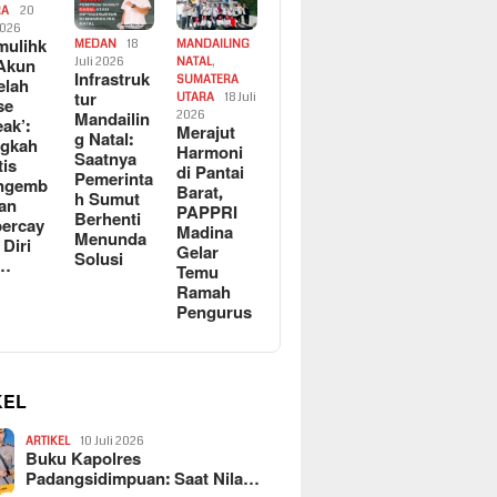
RA
20
2026
ulihk
MEDAN
18
MANDAILING
Akun
Juli 2026
NATAL
,
Infrastruk
SUMATERA
elah
tur
UTARA
18 Juli
se
Mandailin
2026
eak’:
Merajut
g Natal:
ngkah
Harmoni
Saatnya
tis
di Pantai
Pemerinta
ngemb
Barat,
h Sumut
kan
PAPPRI
Berhenti
ercay
Madina
Menunda
 Diri
Gelar
Solusi
l…
Temu
Ramah
Pengurus
KEL
ARTIKEL
10 Juli 2026
Buku Kapolres
Padangsidimpuan: Saat Nila…