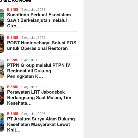
S & EKONOMI
BISNIS
9 Agustus 2026
Sucofindo Perkuat Ekosistem
Sawit Berkelanjutan melalui
Circ…
BISNIS
9 Agustus 2026
POST Hadir sebagai Solusi POS
untuk Operasional Restoran
BISNIS
9 Agustus 2026
PTPN Group melalui PTPN IV
Regional VII Dukung
Peningkatan K…
BISNIS
9 Agustus 2026
Perawatan LRT Jabodebek
Berlangsung Saat Malam, Tim
Kesehata…
BISNIS
9 Agustus 2026
PT Arafura Surya Alam Dukung
Kesehatan Masyarakat Lewat
Khit…