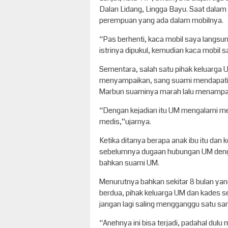
Dalan Lidang, Lingga Bayu. Saat dalam 
perempuan yang ada dalam mobilnya.
“Pas berhenti, kaca mobil saya langsun
istrinya dipukul, kemudian kaca mobil
Sementara, salah satu pihak keluarga
menyampaikan, sang suami mendapati ist
Marbun suaminya marah lalu menampar 
“Dengan kejadian itu UM mengalami me
medis,”ujarnya.
Ketika ditanya berapa anak ibu itu dan 
sebelumnya dugaan hubungan UM denga
bahkan suami UM.
Menurutnya bahkan sekitar 8 bulan yan
berdua, pihak keluarga UM dan kades
jangan lagi saling mengganggu satu sa
“Anehnya ini bisa terjadi, padahal dul