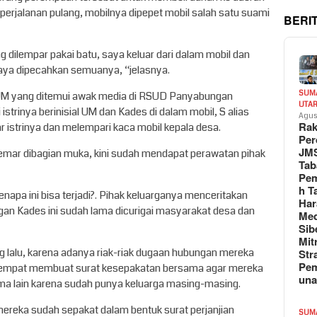
perjalanan pulang, mobilnya dipepet mobil salah satu suami
BERI
g dilempar pakai batu, saya keluar dari dalam mobil dan
 saya dipecahkan semuanya, “jelasnya.
SUM
 UM yang ditemui awak media di RSUD Panyabungan
UTA
rinya berinisial UM dan Kades di dalam mobil, S alias
Agus
Rak
istrinya dan melempari kaca mobil kepala desa.
Per
JM
mar dibagian muka, kini sudah mendapat perawatan pihak
Tab
Pem
h T
kenapa ini bisa terjadi?. Pihak keluarganya menceritakan
Har
n Kades ini sudah lama dicurigai masyarakat desa dan
Med
Sib
Mit
g lalu, karena adanya riak-riak dugaan hubungan mereka
Str
Pe
 sempat membuat surat kesepakatan bersama agar mereka
un
ma lain karena sudah punya keluarga masing-masing.
u mereka sudah sepakat dalam bentuk surat perjanjian
SUM