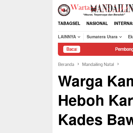
Loncat
ke
konten
TABAGSEL
NASIONAL
INTERNA
LAINNYA
Sumatera Utara
E
Baca:
Pembongkaran Paksa Rumah W
Beranda
Mandailing Natal
Warga Ka
Heboh Kar
Kades Bawa