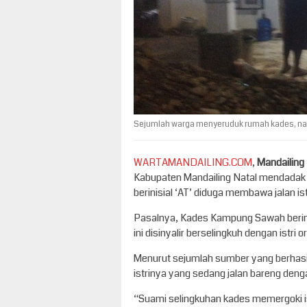
Sejumlah warga menyeruduk rumah kades, namun
WARTAMANDAILING.COM
,
Mandailing
Kabupaten Mandailing Natal mendadak 
berinisial ‘AT’ diduga membawa jalan ist
Pasalnya, Kades Kampung Sawah berinis
ini disinyalir berselingkuh dengan istri
Menurut sejumlah sumber yang berhasil
istrinya yang sedang jalan bareng den
“Suami selingkuhan kades memergoki i