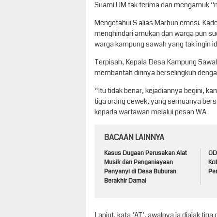
Suami UM tak terima dan mengamuk “m
Mengetahui S alias Marbun emosi. Kad
menghindari amukan dan warga pun suda
warga kampung sawah yang tak ingin id
Terpisah, Kepala Desa Kampung Sawah,
membantah dirinya berselingkuh dengan 
“Itu tidak benar, kejadiannya begini, k
tiga orang cewek, yang semuanya bersta
kepada wartawan melalui pesan WA.
BACAAN LAINNYA
Kasus Dugaan Perusakan Alat
ODG
Musik dan Penganiayaan
Ko
Penyanyi di Desa Buburan
Pem
Berakhir Damai
Lanjut, kata ‘AT’, awalnya ia diajak ti