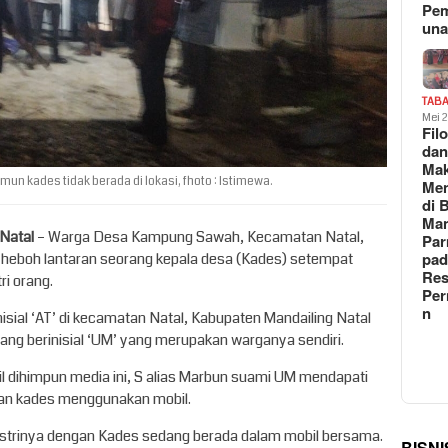
Pe
un
TAB
Mei 
Fil
da
Ma
 kades tidak berada di lokasi, fhoto : Istimewa.
Me
di 
Man
 Natal
– Warga Desa Kampung Sawah, Kecamatan Natal,
Pa
pad
heboh lantaran seorang kepala desa (Kades) setempat
Res
ri orang.
Per
n
ial ‘AT’ di kecamatan Natal, Kabupaten Mandailing Natal
 orang berinisial ‘UM’ yang merupakan warganya sendiri.
 dihimpun media ini, S alias Marbun suami UM mendapati
gan kades menggunakan mobil.
strinya dengan Kades sedang berada dalam mobil bersama.