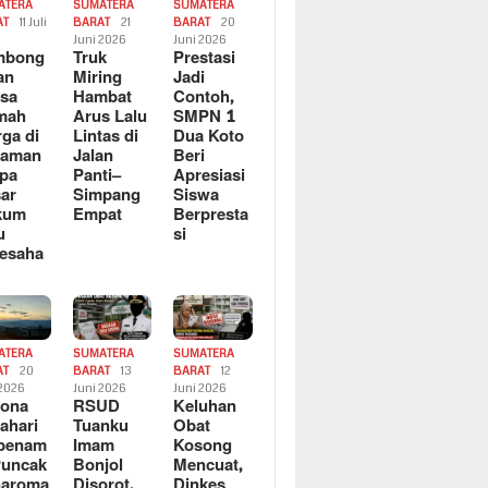
ATERA
SUMATERA
SUMATERA
AT
11 Juli
BARAT
21
BARAT
20
6
Juni 2026
Juni 2026
mbong
Truk
Prestasi
an
Miring
Jadi
sa
Hambat
Contoh,
mah
Arus Lalu
SMPN 1
ga di
Lintas di
Dua Koto
saman
Jalan
Beri
pa
Panti–
Apresiasi
ar
Simpang
Siswa
kum
Empat
Berpresta
u
si
esaha
ATERA
SUMATERA
SUMATERA
AT
20
BARAT
13
BARAT
12
 2026
Juni 2026
Juni 2026
sona
RSUD
Keluhan
ahari
Tuanku
Obat
rbenam
Imam
Kosong
Puncak
Bonjol
Mencuat,
naroma
Disorot,
Dinkes