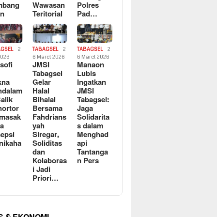
mbang
Wawasan
Polres
an
Teritorial
Pad…
AGSEL
2
TABAGSEL
2
TABAGSEL
2
2026
6 Maret 2026
6 Maret 2026
osofi
JMSI
Manaon
n
Tabagsel
Lubis
kna
Gelar
Ingatkan
ndalam
Halal
JMSI
Balik
Bihalal
Tabagsel:
ortor
Bersama
Jaga
rmasak
Fahdrians
Solidarita
a
yah
s dalam
epsi
Siregar,
Menghad
nikaha
Soliditas
api
dan
Tantanga
Kolaboras
n Pers
i Jadi
Priori…