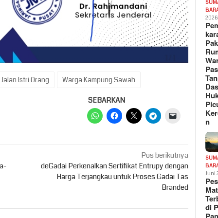
SUM
BAR
202
Pe
kar
Pak
Ru
War
Pa
Tan
alan Istri Orang
Warga Kampung Sawah
Das
Hu
SEBARKAN
Pic
Ker
n
Pos berikutnya
SUM
a-
deGadai Perkenalkan Sertifikat Entrupy dengan
BAR
Juni
Harga Terjangkau untuk Proses Gadai Tas
Pe
Branded
Mat
Te
di 
Pa