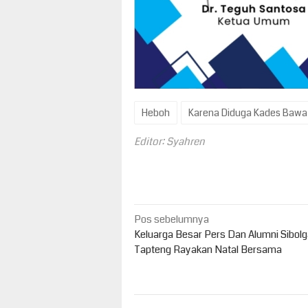
Heboh
Karena Diduga Kades Bawa J
Editor: Syahren
Navigasi
Pos sebelumnya
pos
Keluarga Besar Pers Dan Alumni Sibolg
Tapteng Rayakan Natal Bersama