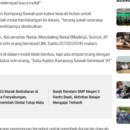
BISNI
elempari kaca mobil”
es Kampung Sawah pun kabur kearah hutan untuk
h mulai berdatangan ke lokasi, “terang salah seorang
entitasnya disebutkan.
 Kecamatan Natal, Mandailing Natal (Madina), Sumut, AT
istri orang bernisial UM, Sabtu (07/12/2024) malam.
ami di dalam mobil tidak berdua, tapi ada empat orang dengan
tus istri orang, “kata Kades Kampung Sawah berinisial ‘AT’
J Marak Berkeliaran di
Banjir Rendam SMP Negeri 3
ta Panyabungan,
Ranto Baek, Aktivitas Belajar
erintah Dinilai Tutup Mata
Mengajar Terhenti
ga orang perempuan tersebut untuk membeli durian ke daerah