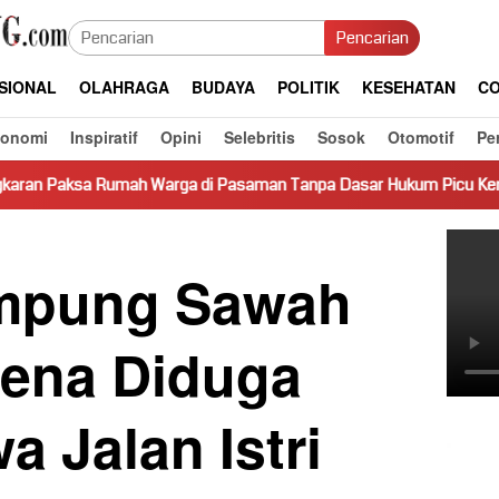
Pencarian
SIONAL
OLAHRAGA
BUDAYA
POLITIK
KESEHATAN
CO
konomi
Inspiratif
Opini
Selebritis
Sosok
Otomotif
Pe
arga di Pasaman Tanpa Dasar Hukum Picu Keresahan
Truk
mpung Sawah
ena Diduga
 Jalan Istri