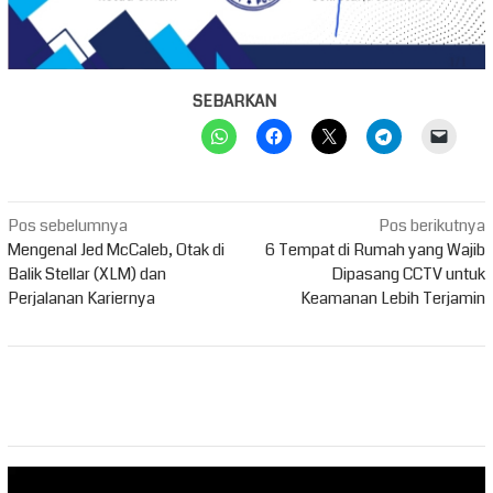
SEBARKAN
Navigasi
Pos sebelumnya
Pos berikutnya
pos
Mengenal Jed McCaleb, Otak di
6 Tempat di Rumah yang Wajib
Balik Stellar (XLM) dan
Dipasang CCTV untuk
Perjalanan Kariernya
Keamanan Lebih Terjamin
Pemutar