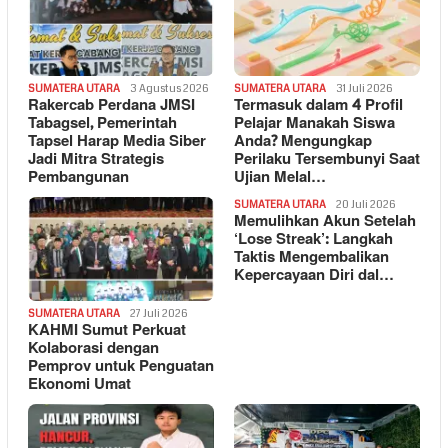
SUMATERA UTARA
3 Agustus 2026
SUMATERA UTARA
31 Juli 2026
Rakercab Perdana JMSI
Termasuk dalam 4 Profil
Tabagsel, Pemerintah
Pelajar Manakah Siswa
Tapsel Harap Media Siber
Anda? Mengungkap
Jadi Mitra Strategis
Perilaku Tersembunyi Saat
Pembangunan
Ujian Melal…
SUMATERA UTARA
20 Juli 2026
Memulihkan Akun Setelah
‘Lose Streak’: Langkah
Taktis Mengembalikan
Kepercayaan Diri dal…
SUMATERA UTARA
27 Juli 2026
KAHMI Sumut Perkuat
Kolaborasi dengan
Pemprov untuk Penguatan
Ekonomi Umat