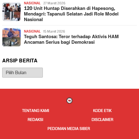
NASIONAL
27 Maret 2026
120 Unit Huntap Diserahkan di Hapesong,
Mendagri: Tapanuli Selatan Jadi Role Model
Nasional
NASIONAL
15 Maret 2026
Teguh Santosa: Teror terhadap Aktivis HAM
Ancaman Serius bagi Demokrasi
ARSIP BERITA
Arsip
Berita
TENTANG KAMI
KODE ETIK
REDAKSI
DISCLAIMER
PEDOMAN MEDIA SIBER