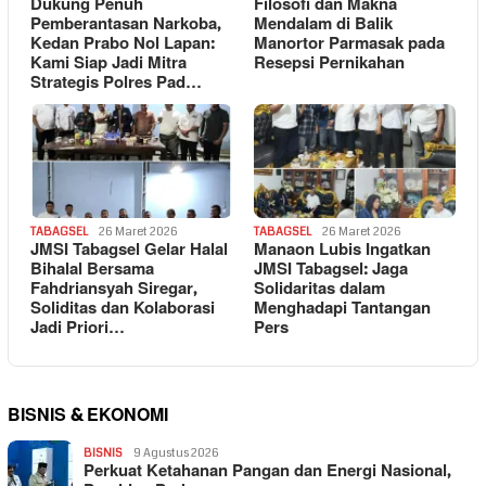
Dukung Penuh
Filosofi dan Makna
Pemberantasan Narkoba,
Mendalam di Balik
Kedan Prabo Nol Lapan:
Manortor Parmasak pada
Kami Siap Jadi Mitra
Resepsi Pernikahan
Strategis Polres Pad…
TABAGSEL
26 Maret 2026
TABAGSEL
26 Maret 2026
JMSI Tabagsel Gelar Halal
Manaon Lubis Ingatkan
Bihalal Bersama
JMSI Tabagsel: Jaga
Fahdriansyah Siregar,
Solidaritas dalam
Soliditas dan Kolaborasi
Menghadapi Tantangan
Jadi Priori…
Pers
BISNIS & EKONOMI
BISNIS
9 Agustus 2026
Perkuat Ketahanan Pangan dan Energi Nasional,