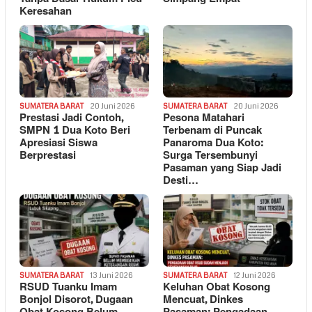
Keresahan
SUMATERA BARAT
20 Juni 2026
SUMATERA BARAT
20 Juni 2026
Prestasi Jadi Contoh,
Pesona Matahari
SMPN 1 Dua Koto Beri
Terbenam di Puncak
Apresiasi Siswa
Panaroma Dua Koto:
Berprestasi
Surga Tersembunyi
Pasaman yang Siap Jadi
Desti…
SUMATERA BARAT
13 Juni 2026
SUMATERA BARAT
12 Juni 2026
RSUD Tuanku Imam
Keluhan Obat Kosong
Bonjol Disorot, Dugaan
Mencuat, Dinkes