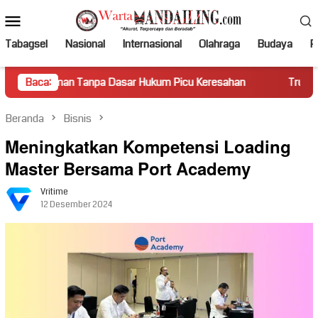
Loncat
Menu
ke
Mobile
konten
Tabagsel
Nasional
Internasional
Olahraga
Budaya
Po
 Tanpa Dasar Hukum Picu Keresahan
Baca:
Truk Miring Hambat Ar
Beranda
Bisnis
Meningkatkan Kompetensi Loading
Master Bersama Port Academy
Vritime
12 Desember 2024