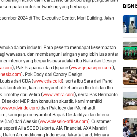
 bidang interior dan real estate untuk berbagi pengetahuan
BISNI
 kesempatan untuk networking yang berharga.
esember 2024 di The Executive Center, Mori Building, Jalan
erkemuka dalam industri. Para peserta mendapat kesempatan
bagi wawasan, dan membangun jaringan yang lebih luas antar
sainer interior yang berpartisipasi adalah Ibu Naila dari Design
ia.com
), Pak Prapanca dari Qspace (
www.qspacepm.com
),
onesia.com
), Pak Dody dari Canary Design
 Louisa dari CDA (
www.cda.co.id
), serta Ibu Sara dari Pand
pihak kontraktor, kami menyambut kehadiran Ibu Juli dan Ibu
k Timothy dari Vetira (
www.vetira.com
), serta Pak Hermanto
). Di sektor MEP dan konsultan akustik, kami memiliki
(
www.ndyindo.com
) dan Pak Joey dari Meinhardt
iture, kami juga menyambut Bapak Restaditya dari Interia
 (Ian) dari Alessio (
www.alessio-office.com
). Customer
eperti Alila SCBD Jakarta, AIA Financial, AXA Mandiri
, Daikin Airconditioning Indonesia, Jakarta Land, Menara