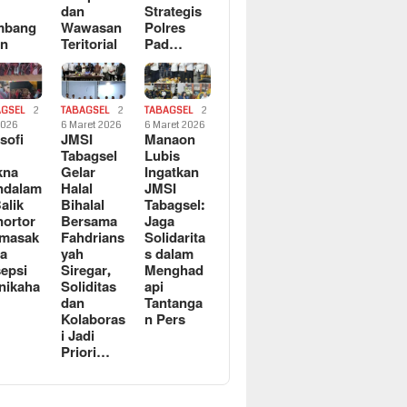
dan
Strategis
mbang
Wawasan
Polres
an
Teritorial
Pad…
AGSEL
2
TABAGSEL
2
TABAGSEL
2
2026
6 Maret 2026
6 Maret 2026
osofi
JMSI
Manaon
n
Tabagsel
Lubis
kna
Gelar
Ingatkan
ndalam
Halal
JMSI
Balik
Bihalal
Tabagsel:
ortor
Bersama
Jaga
rmasak
Fahdrians
Solidarita
a
yah
s dalam
epsi
Siregar,
Menghad
nikaha
Soliditas
api
dan
Tantanga
Kolaboras
n Pers
i Jadi
Priori…