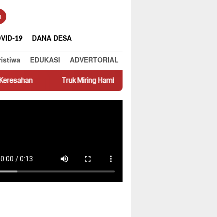
n
VID-19
DANA DESA
ristiwa
EDUKASI
ADVERTORIAL
Truk Miring Hambat Arus Lalu Lintas di Jalan Panti–Simpang Empat