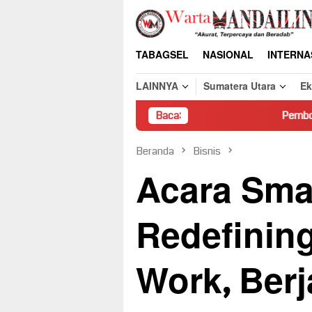
Loncat
ke
konten
TABAGSEL
NASIONAL
INTERNA
LAINNYA
Sumatera Utara
E
Baca:
Pembongkaran Paksa Rum
Beranda
Bisnis
Acara Sma
Redefining
Work, Berj