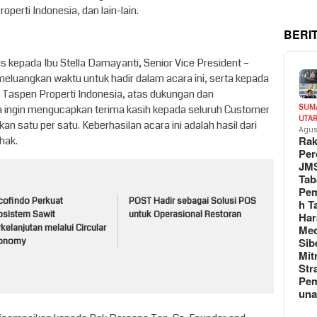
perti Indonesia, dan lain-lain.
BERI
 kepada Ibu Stella Damayanti, Senior Vice President –
eluangkan waktu untuk hadir dalam acara ini, serta kepada
ma Taspen Properti Indonesia, atas dukungan dan
SUM
ga ingin mengucapkan terima kasih kepada seluruh Customer
UTA
kan satu per satu. Keberhasilan acara ini adalah hasil dari
Agus
Rak
hak.
Per
JM
Tab
Pem
cofindo Perkuat
POST Hadir sebagai Solusi POS
h T
osistem Sawit
untuk Operasional Restoran
Har
Med
kelanjutan melalui Circular
Sib
onomy
Mit
Str
Pe
un