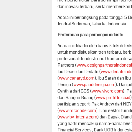
mempertemukan para pemimpin senior di
dan inovasi terbaru, serta memberikan
Acara ini berlangsung pada tanggal 5 D
Jendral Sudirman, Jakarta, Indonesia.
Pertemuan para pemimpin industri
Acara ini dihadiri oleh banyak tokoh t
untuk mendiskusikan tren terbaru, ber
profesional di industri ini. Di antara de
Partners (
www.designpartnersindones
Ibu Deasi dari Dedato (
www.dedatoind
(
www.canaryd.com
), Ibu Sarah dan Ibu
Design (
www.panddesign.com
). Dari 
Cynthia dari GGS (
www.vivere.com
), Pa
dari Bangun Ruang (
www.profitto.co.id
partisipan seperti Pak Andrew dari NDY 
(
www.mfacade.com
). Dari sektor furn
(
www.by-interia.com
) dan Bapak Diandre
yang hadir mencakup nama-nama besar s
Financial Services, Bank UOB Indonesia