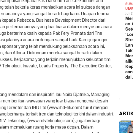
disampaikan kepada Pak Darsono Tan. Co-Founder and
SUM
ang telah bekerja keras menjadikan acara ini sukses dengan
UTA
emanannya yang sangat berarti bagi kami. Ucapan terima
Juli 
Mem
kan kepada Rebecca, Business Development Director dari
an 
, dan pertemanannya yang luar biasa dalam menyusun acara
Set
i juga berterima kasih kepada Pak Fery Pranata dari The
‘Lo
Str
si jalannya acara ini dengan sangat baik. Kami juga ingin
La
 sponsor yang telah mendukung pelaksanaan acara ini,
Tak
en, dan Atlona. Dukungan mereka sangat berarti dalam
Me
sukses. Kerjasama yang terjalin menunjukkan kekuatan tim
ali
Teknologi, Inavate, Leads Property, The Executive Center,
Kep
aan
da
 yang mendalam dan inspiratif. Ibu Naila Djatnika, Managing
sia memberikan wawasan yang luar biasa mengenai desain
aging Director dari IHD Ltd (www.ihd-hk.com) turut menjadi
ARTI
 berharga terkait tren dan teknologi terkini dalam industri.
 MLV Teknologi, (www.mlvteknologi.com), juga berbagi
dalam memajukan ruang kerja masa depan. Dalam