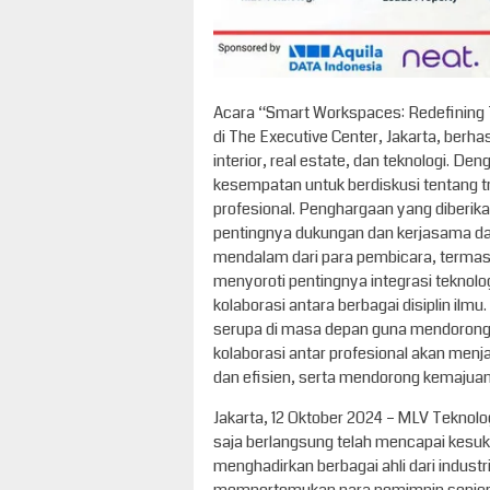
Acara “Smart Workspaces: Redefining 
di The Executive Center, Jakarta, berh
interior, real estate, dan teknologi. De
kesempatan untuk berdiskusi tentang t
profesional. Penghargaan yang diberi
pentingnya dukungan dan kerjasama da
mendalam dari para pembicara, termasu
menyoroti pentingnya integrasi teknolo
kolaborasi antara berbagai disiplin il
serupa di masa depan guna mendorong p
kolaborasi antar profesional akan menja
dan efisien, serta mendorong kemajuan i
Jakarta, 12 Oktober 2024 – MLV Tekn
saja berlangsung telah mencapai kesuks
menghadirkan berbagai ahli dari industri