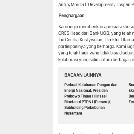
Astra, Mori IST Development, Taspen Pro
Penghargaan
Kami ingin memberikan apresiasi khusus
CRES Head dari Bank UOB, yang telah m
Ibu Cecillia Kristywulan, Direktur Uta
partisipasinya yang berharga. Kami ju
yang telah hadir yang tidak bisa disebut
kolaborasi yang solid antara berbagai pi
BACAAN LAINNYA
Perkuat Ketahanan Pangan dan
Su
Energi Nasional, Presiden
Ek
Prabowo Tinjau Hilirisasi
Ber
Bioetanol PTPN I (Persero),
Ec
Subholding Perkebunan
Nusantara