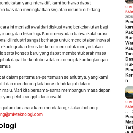
endekatan yang interaktif, kami berharap dapat
SUM
ih luas dan meningkatkan kegiatan industri di bidang
BAR
202
Pe
kar
acara ini menjadi awal dari diskusi yang berkelanjutan bagi
Pak
ior, ruang, dan teknologi. Kami menyadari bahwa kolaborasi
Ru
nal di industri sangat berharga untuk menciptakan inovasi
War
 Teknologi akan terus berkomitmen untuk menyediakan
Pa
de serta konsep baru yang dapat membentuk arah masa
Tan
Das
 pihak dapat berkontribusi dalam menciptakan lingkungan
Hu
 semua.
Pic
Ker
ibat dalam pertemuan-pertemuan selanjutnya, yang kami
n
f dan mendorong kolaborasi lebih lanjut dalam
bih maju. Mari kita bersama-sama membangun masa depan
gi yang lebih canggih dan inovatif.
SUM
kegiatan dan acara kami mendatang, silakan hubungi:
BAR
Juni
ing@mlvteknologi.com
Pe
Mat
ologi
Te
di 