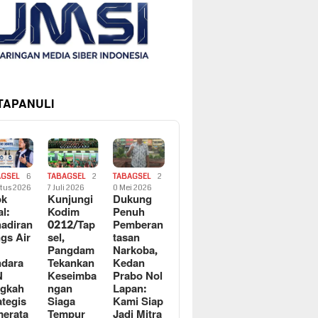
 TAPANULI
AGSEL
6
TABAGSEL
2
TABAGSEL
2
tus 2026
7 Juli 2026
0 Mei 2026
ok
Kunjungi
Dukung
al:
Kodim
Penuh
adiran
0212/Tap
Pemberan
gs Air
sel,
tasan
Pangdam
Narkoba,
dara
Tekankan
Kedan
N
Keseimba
Prabo Nol
ngkah
ngan
Lapan:
ategis
Siaga
Kami Siap
erata
Tempur
Jadi Mitra