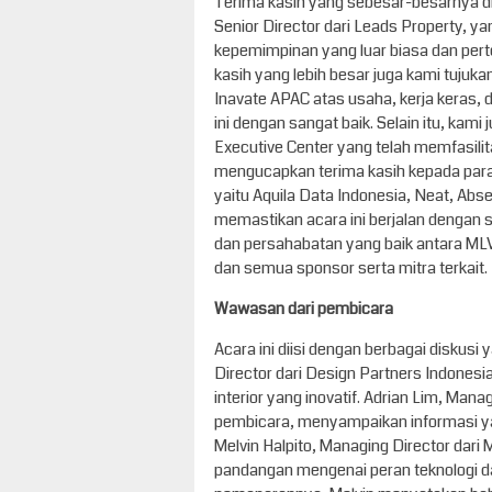
Terima kasih yang sebesar-besarnya 
Senior Director dari Leads Property, y
kepemimpinan yang luar biasa dan pert
kasih yang lebih besar juga kami tuju
Inavate APAC atas usaha, kerja keras
ini dengan sangat baik. Selain itu, kam
Executive Center yang telah memfasilita
mengucapkan terima kasih kepada para
yaitu Aquila Data Indonesia, Neat, Abs
memastikan acara ini berjalan dengan 
dan persahabatan yang baik antara MLV 
dan semua sponsor serta mitra terkait.
Wawasan dari pembicara
Acara ini diisi dengan berbagai diskusi
Director dari Design Partners Indone
interior yang inovatif. Adrian Lim, Man
pembicara, menyampaikan informasi yang
Melvin Halpito, Managing Director dari
pandangan mengenai peran teknologi 