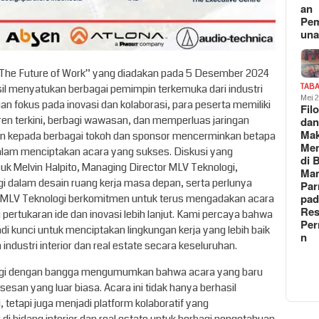
an
Pe
un
The Future of Work” yang diadakan pada 5 Desember 2024
asil menyatukan berbagai pemimpin terkemuka dari industri
TAB
Mei 
ngan fokus pada inovasi dan kolaborasi, para peserta memiliki
Fil
ren terkini, berbagi wawasan, dan memperluas jaringan
da
Ma
kan kepada berbagai tokoh dan sponsor mencerminkan betapa
Me
lam menciptakan acara yang sukses. Diskusi yang
di 
k Melvin Halpito, Managing Director MLV Teknologi,
Man
gi dalam desain ruang kerja masa depan, serta perlunya
Pa
pad
mu. MLV Teknologi berkomitmen untuk terus mengadakan acara
Res
ertukaran ide dan inovasi lebih lanjut. Kami percaya bahwa
Per
di kunci untuk menciptakan lingkungan kerja yang lebih baik
n
ndustri interior dan real estate secara keseluruhan.
ologi dengan bangga mengumumkan bahwa acara yang baru
esan yang luar biasa. Acara ini tidak hanya berhasil
, tetapi juga menjadi platform kolaboratif yang