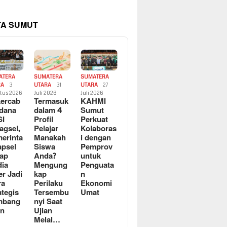
TA SUMUT
ATERA
SUMATERA
SUMATERA
RA
3
UTARA
31
UTARA
27
tus 2026
Juli 2026
Juli 2026
ercab
Termasuk
KAHMI
dana
dalam 4
Sumut
SI
Profil
Perkuat
agsel,
Pelajar
Kolaboras
erinta
Manakah
i dengan
apsel
Siswa
Pemprov
ap
Anda?
untuk
ia
Mengung
Penguata
er Jadi
kap
n
ra
Perilaku
Ekonomi
ategis
Tersembu
Umat
mbang
nyi Saat
an
Ujian
Melal…