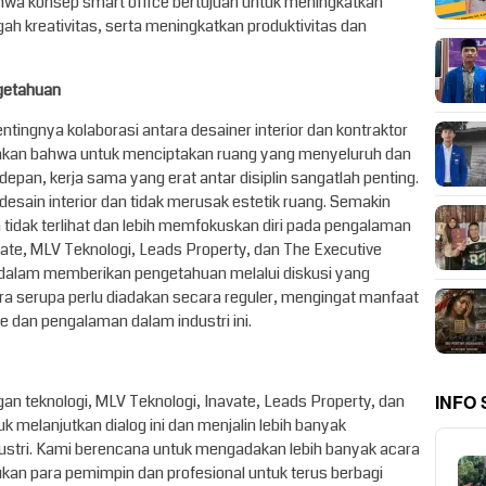
wa konsep smart office bertujuan untuk meningkatkan
h kreativitas, serta meningkatkan produktivitas dan
ngetahuan
tingnya kolaborasi antara desainer interior dan kontraktor
kankan bahwa untuk menciptakan ruang yang menyeluruh dan
an, kerja sama yang erat antar disiplin sangatlah penting.
esain interior dan tidak merusak estetik ruang. Semakin
tidak terlihat dan lebih memfokuskan diri pada pengalaman
ate, MLV Teknologi, Leads Property, dan The Executive
 dalam memberikan pengetahuan melalui diskusi yang
 serupa perlu diadakan secara reguler, mengingat manfaat
de dan pengalaman dalam industri ini.
INFO
 teknologi, MLV Teknologi, Inavate, Leads Property, dan
 melanjutkan dialog ini dan menjalin lebih banyak
dustri. Kami berencana untuk mengadakan lebih banyak acara
n para pemimpin dan profesional untuk terus berbagi