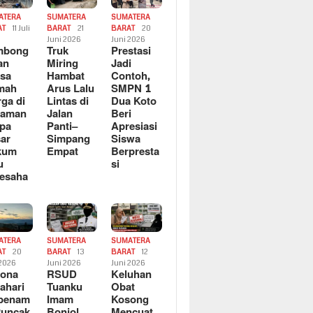
ATERA
SUMATERA
SUMATERA
AT
11 Juli
BARAT
21
BARAT
20
6
Juni 2026
Juni 2026
mbong
Truk
Prestasi
an
Miring
Jadi
sa
Hambat
Contoh,
mah
Arus Lalu
SMPN 1
ga di
Lintas di
Dua Koto
saman
Jalan
Beri
pa
Panti–
Apresiasi
ar
Simpang
Siswa
kum
Empat
Berpresta
u
si
esaha
ATERA
SUMATERA
SUMATERA
AT
20
BARAT
13
BARAT
12
 2026
Juni 2026
Juni 2026
sona
RSUD
Keluhan
ahari
Tuanku
Obat
rbenam
Imam
Kosong
Puncak
Bonjol
Mencuat,