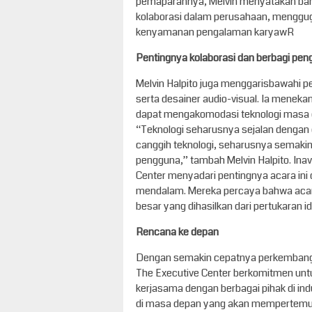
pemaparannya, Melvin menyatakan bah
kolaborasi dalam perusahaan, mengguga
kenyamanan pengalaman karyawR
Pentingnya kolaborasi dan berbagi pe
Melvin Halpito juga menggarisbawahi pen
serta desainer audio-visual. Ia mene
dapat mengakomodasi teknologi masa dep
“Teknologi seharusnya sejalan dengan d
canggih teknologi, seharusnya semakin 
pengguna,” tambah Melvin Halpito. Inav
Center menyadari pentingnya acara ini
mendalam. Mereka percaya bahwa acara
besar yang dihasilkan dari pertukaran i
Rencana ke depan
Dengan semakin cepatnya perkembangan
The Executive Center berkomitmen untuk
kerjasama dengan berbagai pihak di in
di masa depan yang akan mempertemuka