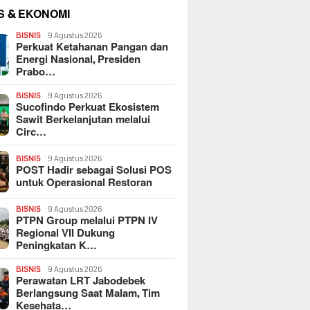
S & EKONOMI
BISNIS
9 Agustus 2026
Perkuat Ketahanan Pangan dan
Energi Nasional, Presiden
Prabo…
BISNIS
9 Agustus 2026
Sucofindo Perkuat Ekosistem
Sawit Berkelanjutan melalui
Circ…
BISNIS
9 Agustus 2026
POST Hadir sebagai Solusi POS
untuk Operasional Restoran
BISNIS
9 Agustus 2026
PTPN Group melalui PTPN IV
Regional VII Dukung
Peningkatan K…
BISNIS
9 Agustus 2026
Perawatan LRT Jabodebek
Berlangsung Saat Malam, Tim
Kesehata…