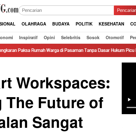
Pencaria
SIONAL
OLAHRAGA
BUDAYA
POLITIK
KESEHATAN
CO
konomi
Inspiratif
Opini
Selebritis
Sosok
Otomotif
Pe
ah Warga di Pasaman Tanpa Dasar Hukum Picu Keresahan
rt Workspaces:
 The Future of
alan Sangat