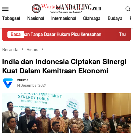
Loncat
Menu
ke
Mobile
konten
Tabagsel
Nasional
Internasional
Olahraga
Budaya
Po
n Tanpa Dasar Hukum Picu Keresahan
Baca:
Truk Miring Hambat 
Beranda
Bisnis
India dan Indonesia Ciptakan Sinergi
Kuat Dalam Kemitraan Ekonomi
Vritime
14 Desember 2024