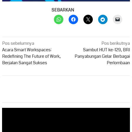
SEBARKAN
Navigasi
Pos sebelumnya
Pos berikutnya
pos
Acara Smart Workspaces:
Sambut HUT ke-129, BRI
Redefining The Future of Work,
Panyabungan Gelar Berbagai
Berjalan Sangat Sukses
Perlombaan
Pemutar
Video