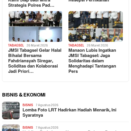
Kami Siap Jadi Mitra
Resepsi Pernikahan
Strategis Polres Pad…
TABAGSEL
26 Maret 2026
TABAGSEL
26 Maret 2026
JMSI Tabagsel Gelar Halal
Manaon Lubis Ingatkan
Bihalal Bersama
JMSI Tabagsel: Jaga
Fahdriansyah Siregar,
Solidaritas dalam
Soliditas dan Kolaborasi
Menghadapi Tantangan
Jadi Priori…
Pers
BISNIS & EKONOMI
BISNIS
7 Agustus 2026
Lomba Foto LRT Hadirkan Hadiah Menarik, Ini
Syaratnya
BISNIS
7 Agustus 2026