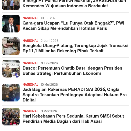
Sinergi PT Palma Pertiwi Makmur, JARSANAS dan
Kemendes Wujudkan Indonesia Berdaulat
NASIONAL
19 Juli 2026
Gara-gara Ucapan “Lu Punya Otak Enggak?”, PWI
Kecam Sikap Merendahkan Hotman Paris
NASIONAL
21 Juni 2026
Sengketa Utang-Piutang, Terungkap Jejak Transaksi
Rp11,1 Miliar ke Rekening Pihak Terkait
NASIONAL
9 Juni 2026
Dasco: Pertemuan Chatib Basri dengan Presiden
Bahas Strategi Pertumbuhan Ekonomi
NASIONAL
10 Mei 2026
Jadi Bagian Rakernas PERADI SAI 2026, Ongki
Saputra Tekankan Pentingnya Adaptasi Hukum Era
Digital
NASIONAL
3 Mei 2026
Hari Kebebasan Pers Sedunia, Ketum SMSI Sebut
Pendirian Media Bagian dari Hak Asasi