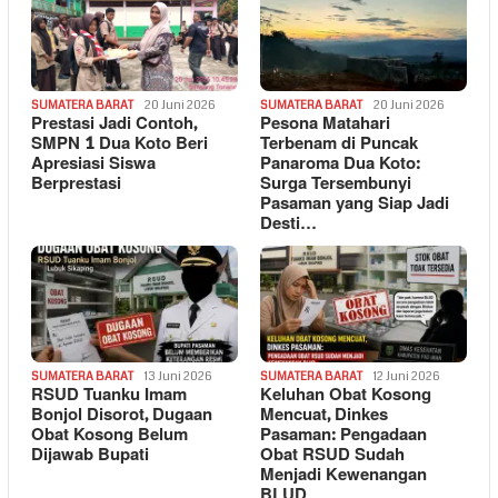
SUMATERA BARAT
20 Juni 2026
SUMATERA BARAT
20 Juni 2026
Prestasi Jadi Contoh,
Pesona Matahari
SMPN 1 Dua Koto Beri
Terbenam di Puncak
Apresiasi Siswa
Panaroma Dua Koto:
Berprestasi
Surga Tersembunyi
Pasaman yang Siap Jadi
Desti…
SUMATERA BARAT
13 Juni 2026
SUMATERA BARAT
12 Juni 2026
RSUD Tuanku Imam
Keluhan Obat Kosong
Bonjol Disorot, Dugaan
Mencuat, Dinkes
Obat Kosong Belum
Pasaman: Pengadaan
Dijawab Bupati
Obat RSUD Sudah
Menjadi Kewenangan
BLUD