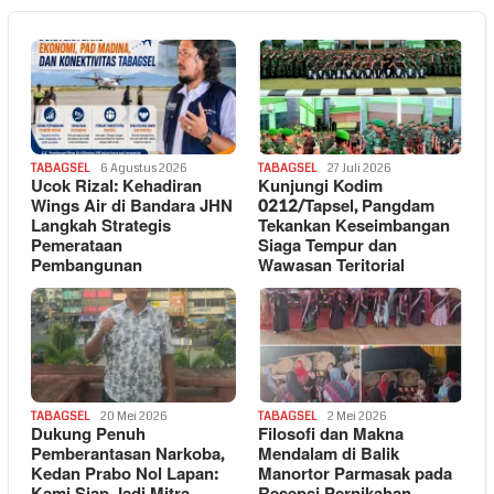
TABAGSEL
6 Agustus 2026
TABAGSEL
27 Juli 2026
Ucok Rizal: Kehadiran
Kunjungi Kodim
Wings Air di Bandara JHN
0212/Tapsel, Pangdam
Langkah Strategis
Tekankan Keseimbangan
Pemerataan
Siaga Tempur dan
Pembangunan
Wawasan Teritorial
TABAGSEL
20 Mei 2026
TABAGSEL
2 Mei 2026
Dukung Penuh
Filosofi dan Makna
Pemberantasan Narkoba,
Mendalam di Balik
Kedan Prabo Nol Lapan:
Manortor Parmasak pada