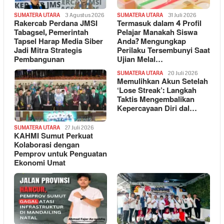
SUMATERA UTARA
3 Agustus 2026
SUMATERA UTARA
31 Juli 2026
Rakercab Perdana JMSI
Termasuk dalam 4 Profil
Tabagsel, Pemerintah
Pelajar Manakah Siswa
Tapsel Harap Media Siber
Anda? Mengungkap
Jadi Mitra Strategis
Perilaku Tersembunyi Saat
Pembangunan
Ujian Melal…
SUMATERA UTARA
20 Juli 2026
Memulihkan Akun Setelah
‘Lose Streak’: Langkah
Taktis Mengembalikan
Kepercayaan Diri dal…
SUMATERA UTARA
27 Juli 2026
KAHMI Sumut Perkuat
Kolaborasi dengan
Pemprov untuk Penguatan
Ekonomi Umat