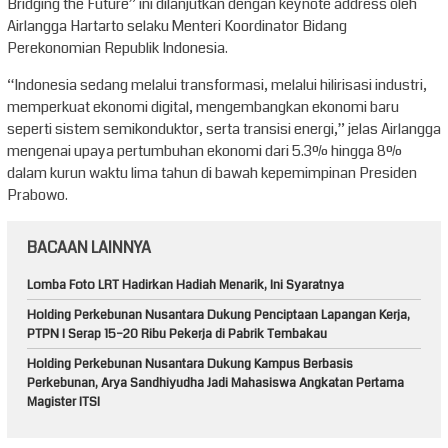
Bridging the Future” ini dilanjutkan dengan keynote address oleh
Airlangga Hartarto selaku Menteri Koordinator Bidang
Perekonomian Republik Indonesia.
“Indonesia sedang melalui transformasi, melalui hilirisasi industri,
memperkuat ekonomi digital, mengembangkan ekonomi baru
seperti sistem semikonduktor, serta transisi energi,” jelas Airlangga
mengenai upaya pertumbuhan ekonomi dari 5.3% hingga 8%
dalam kurun waktu lima tahun di bawah kepemimpinan Presiden
Prabowo.
BACAAN LAINNYA
Lomba Foto LRT Hadirkan Hadiah Menarik, Ini Syaratnya
Holding Perkebunan Nusantara Dukung Penciptaan Lapangan Kerja,
PTPN I Serap 15–20 Ribu Pekerja di Pabrik Tembakau
Holding Perkebunan Nusantara Dukung Kampus Berbasis
Perkebunan, Arya Sandhiyudha Jadi Mahasiswa Angkatan Pertama
Magister ITSI