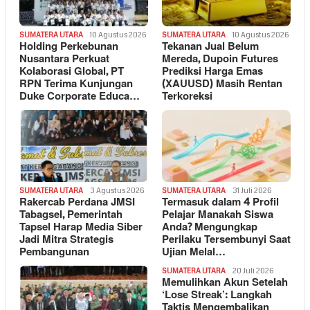
SUMATERA UTARA
10 Agustus 2026
SUMATERA UTARA
10 Agustus 2026
Holding Perkebunan
Tekanan Jual Belum
Nusantara Perkuat
Mereda, Dupoin Futures
Kolaborasi Global, PT
Prediksi Harga Emas
RPN Terima Kunjungan
(XAUUSD) Masih Rentan
Duke Corporate Educa…
Terkoreksi
SUMATERA UTARA
3 Agustus 2026
SUMATERA UTARA
31 Juli 2026
Rakercab Perdana JMSI
Termasuk dalam 4 Profil
Tabagsel, Pemerintah
Pelajar Manakah Siswa
Tapsel Harap Media Siber
Anda? Mengungkap
Jadi Mitra Strategis
Perilaku Tersembunyi Saat
Pembangunan
Ujian Melal…
SUMATERA UTARA
20 Juli 2026
Memulihkan Akun Setelah
‘Lose Streak’: Langkah
Taktis Mengembalikan