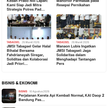
Kedan Prabo Nol Lapan:
Manortor Parmasak pada
Kami Siap Jadi Mitra
Resepsi Pernikahan
Strategis Polres Pad…
TABAGSEL
26 Maret 2026
TABAGSEL
26 Maret 2026
JMSI Tabagsel Gelar Halal
Manaon Lubis Ingatkan
Bihalal Bersama
JMSI Tabagsel: Jaga
Fahdriansyah Siregar,
Solidaritas dalam
Soliditas dan Kolaborasi
Menghadapi Tantangan
Jadi Priori…
Pers
BISNIS & EKONOMI
BISNIS
10 Agustus 2026
Perjalanan Kereta Api Kembali Normal, KAI Daop 2
Bandung Pas…