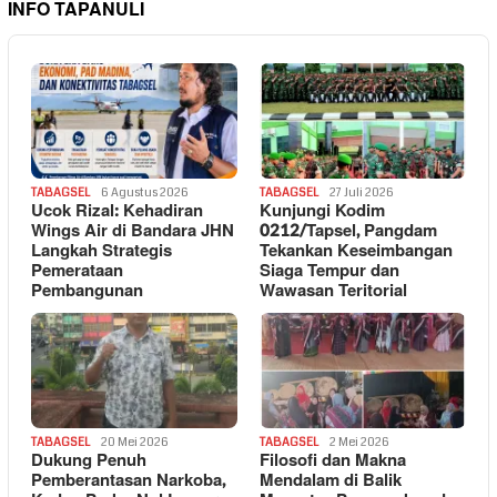
INFO TAPANULI
TABAGSEL
6 Agustus 2026
TABAGSEL
27 Juli 2026
Ucok Rizal: Kehadiran
Kunjungi Kodim
Wings Air di Bandara JHN
0212/Tapsel, Pangdam
Langkah Strategis
Tekankan Keseimbangan
Pemerataan
Siaga Tempur dan
Pembangunan
Wawasan Teritorial
TABAGSEL
20 Mei 2026
TABAGSEL
2 Mei 2026
Dukung Penuh
Filosofi dan Makna
Pemberantasan Narkoba,
Mendalam di Balik