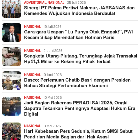
ADVERTORIAL
,
NASIONAL
25 Juli 2026
Sinergi PT Palma Pertiwi Makmur, JARSANAS dan
Kemendes Wujudkan Indonesia Berdaulat
NASIONAL
19 Juli 2026
Gara-gara Ucapan “Lu Punya Otak Enggak?”, PWI
Kecam Sikap Merendahkan Hotman Paris
NASIONAL
21 Juni 2026
Sengketa Utang-Piutang, Terungkap Jejak Transaksi
Rp11,1 Miliar ke Rekening Pihak Terkait
NASIONAL
9 Juni 2026
Dasco: Pertemuan Chatib Basri dengan Presiden
Bahas Strategi Pertumbuhan Ekonomi
NASIONAL
10 Mei 2026
Jadi Bagian Rakernas PERADI SAI 2026, Ongki
Saputra Tekankan Pentingnya Adaptasi Hukum Era
Digital
NASIONAL
3 Mei 2026
Hari Kebebasan Pers Sedunia, Ketum SMSI Sebut
Pendirian Media Bagian dari Hak Asasi