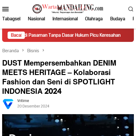
Loncat
Menu
ke
Mobile
konten
Tabagsel
Nasional
Internasional
Olahraga
Budaya
Po
asaman Tanpa Dasar Hukum Picu Keresahan
Baca:
Truk Miring Ha
Beranda
Bisnis
DUST Mempersembahkan DENIM
MEETS HERITAGE – Kolaborasi
Fashion dan Seni di SPOTLIGHT
INDONESIA 2024
Vritime
20 Desember 2024