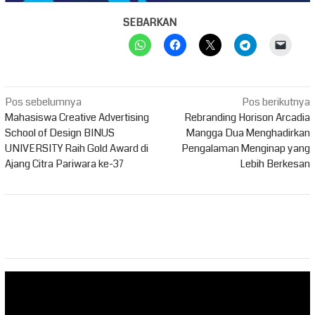
SEBARKAN
Navigasi
Pos sebelumnya
Pos berikutnya
pos
Mahasiswa Creative Advertising
Rebranding Horison Arcadia
School of Design BINUS
Mangga Dua Menghadirkan
UNIVERSITY Raih Gold Award di
Pengalaman Menginap yang
Ajang Citra Pariwara ke-37
Lebih Berkesan
Pemutar
Video