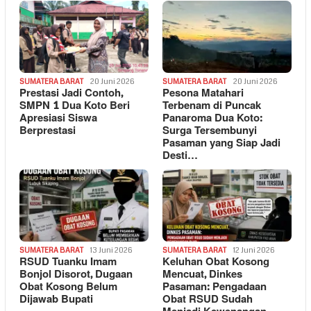
SUMATERA BARAT
20 Juni 2026
SUMATERA BARAT
20 Juni 2026
Prestasi Jadi Contoh,
Pesona Matahari
SMPN 1 Dua Koto Beri
Terbenam di Puncak
Apresiasi Siswa
Panaroma Dua Koto:
Berprestasi
Surga Tersembunyi
Pasaman yang Siap Jadi
Desti…
SUMATERA BARAT
13 Juni 2026
SUMATERA BARAT
12 Juni 2026
RSUD Tuanku Imam
Keluhan Obat Kosong
Bonjol Disorot, Dugaan
Mencuat, Dinkes
Obat Kosong Belum
Pasaman: Pengadaan
Dijawab Bupati
Obat RSUD Sudah