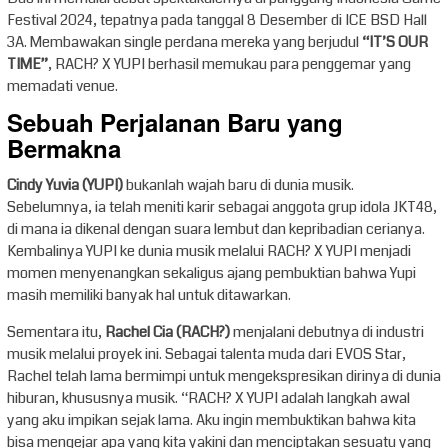
Festival 2024, tepatnya pada tanggal 8 Desember di ICE BSD Hall
3A. Membawakan single perdana mereka yang berjudul
“IT’S OUR
TIME”
, RACH? X YUPI berhasil memukau para penggemar yang
memadati venue.
Sebuah Perjalanan Baru yang
Bermakna
Cindy Yuvia (YUPI)
bukanlah wajah baru di dunia musik.
Sebelumnya, ia telah meniti karir sebagai anggota grup idola JKT48,
di mana ia dikenal dengan suara lembut dan kepribadian cerianya.
Kembalinya YUPI ke dunia musik melalui RACH? X YUPI menjadi
momen menyenangkan sekaligus ajang pembuktian bahwa Yupi
masih memiliki banyak hal untuk ditawarkan.
Sementara itu,
Rachel Cia (RACH?)
menjalani debutnya di industri
musik melalui proyek ini. Sebagai talenta muda dari EVOS Star,
Rachel telah lama bermimpi untuk mengekspresikan dirinya di dunia
hiburan, khususnya musik. “RACH? X YUPI adalah langkah awal
yang aku impikan sejak lama. Aku ingin membuktikan bahwa kita
bisa mengejar apa yang kita yakini dan menciptakan sesuatu yang