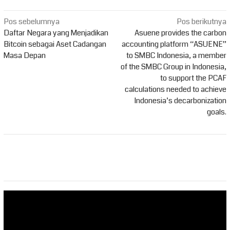
Navigasi
Pos sebelumnya
Pos berikutnya
pos
Daftar Negara yang Menjadikan
Asuene provides the carbon
Bitcoin sebagai Aset Cadangan
accounting platform “ASUENE”
Masa Depan
to SMBC Indonesia, a member
of the SMBC Group in Indonesia,
to support the PCAF
calculations needed to achieve
Indonesia’s decarbonization
goals.
Pemutar
Video