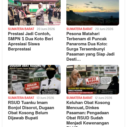
SUMATERA BARAT
20 Juni 2026
SUMATERA BARAT
20 Juni 2026
Prestasi Jadi Contoh,
Pesona Matahari
SMPN 1 Dua Koto Beri
Terbenam di Puncak
Apresiasi Siswa
Panaroma Dua Koto:
Berprestasi
Surga Tersembunyi
Pasaman yang Siap Jadi
Desti…
SUMATERA BARAT
13 Juni 2026
SUMATERA BARAT
12 Juni 2026
RSUD Tuanku Imam
Keluhan Obat Kosong
Bonjol Disorot, Dugaan
Mencuat, Dinkes
Obat Kosong Belum
Pasaman: Pengadaan
Dijawab Bupati
Obat RSUD Sudah
Menjadi Kewenangan