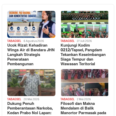
TABAGSEL
6 Agustus 2026
TABAGSEL
27 Juli 2026
Ucok Rizal: Kehadiran
Kunjungi Kodim
Wings Air di Bandara JHN
0212/Tapsel, Pangdam
Langkah Strategis
Tekankan Keseimbangan
Pemerataan
Siaga Tempur dan
Pembangunan
Wawasan Teritorial
TABAGSEL
20 Mei 2026
TABAGSEL
2 Mei 2026
Dukung Penuh
Filosofi dan Makna
Pemberantasan Narkoba,
Mendalam di Balik
Kedan Prabo Nol Lapan:
Manortor Parmasak pada