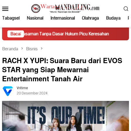
Loncat
Menu
ke
Mobile
konten
Tabagsel
Nasional
Internasional
Olahraga
Budaya
Po
man Tanpa Dasar Hukum Picu Keresahan
Baca:
Truk Miring Hamba
Beranda
Bisnis
RACH X YUPI: Suara Baru dari EVOS
STAR yang Siap Mewarnai
Entertainment Tanah Air
Vritime
20 Desember 2024