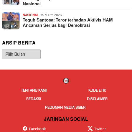
Nasional
NASIONAL
15 Maret 2026
Teguh Santosa: Teror terhadap Aktivis HAM
Ancaman Serius bagi Demokrasi
ARSIP BERITA
Arsip
Berita
TENTANG KAMI
KODE ETIK
REDAKSI
DISCLAIMER
PEDOMAN MEDIA SIBER
JARINGAN SOCIAL
Facebook
Twitter