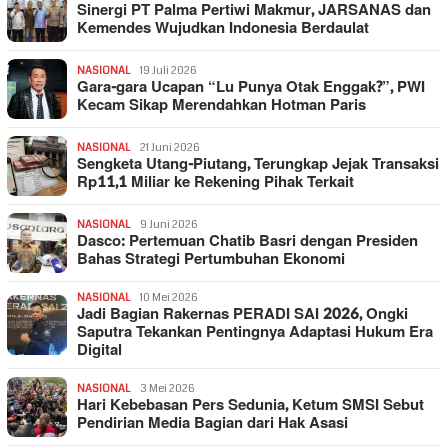
Sinergi PT Palma Pertiwi Makmur, JARSANAS dan
Kemendes Wujudkan Indonesia Berdaulat
NASIONAL
19 Juli 2026
Gara-gara Ucapan “Lu Punya Otak Enggak?”, PWI
Kecam Sikap Merendahkan Hotman Paris
NASIONAL
21 Juni 2026
Sengketa Utang-Piutang, Terungkap Jejak Transaksi
Rp11,1 Miliar ke Rekening Pihak Terkait
NASIONAL
9 Juni 2026
Dasco: Pertemuan Chatib Basri dengan Presiden
Bahas Strategi Pertumbuhan Ekonomi
NASIONAL
10 Mei 2026
Jadi Bagian Rakernas PERADI SAI 2026, Ongki
Saputra Tekankan Pentingnya Adaptasi Hukum Era
Digital
NASIONAL
3 Mei 2026
Hari Kebebasan Pers Sedunia, Ketum SMSI Sebut
Pendirian Media Bagian dari Hak Asasi