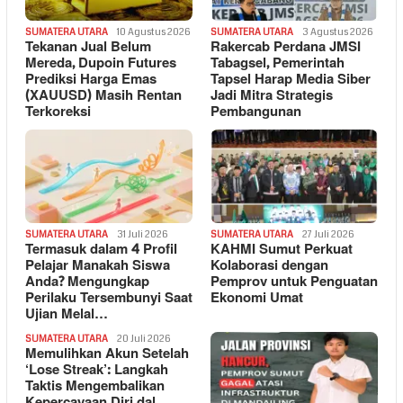
SUMATERA UTARA
10 Agustus 2026
SUMATERA UTARA
3 Agustus 2026
Tekanan Jual Belum
Rakercab Perdana JMSI
Mereda, Dupoin Futures
Tabagsel, Pemerintah
Prediksi Harga Emas
Tapsel Harap Media Siber
(XAUUSD) Masih Rentan
Jadi Mitra Strategis
Terkoreksi
Pembangunan
SUMATERA UTARA
31 Juli 2026
SUMATERA UTARA
27 Juli 2026
Termasuk dalam 4 Profil
KAHMI Sumut Perkuat
Pelajar Manakah Siswa
Kolaborasi dengan
Anda? Mengungkap
Pemprov untuk Penguatan
Perilaku Tersembunyi Saat
Ekonomi Umat
Ujian Melal…
SUMATERA UTARA
20 Juli 2026
Memulihkan Akun Setelah
‘Lose Streak’: Langkah
Taktis Mengembalikan
Kepercayaan Diri dal…