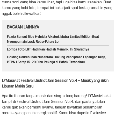
cuma seni yang bisa kamu lihat, tapi juga bisa kamu rasakan. Buat
kamu yang hobi foto, tempat ini bakal jadi spot Instagramable yang
nggak boleh dilewatkan!
BACAAN LAINNYA
Fazzio Sunset Blue Hybrid x Alkateri, Motor Limited Edition Buat
Nyempurnain Look Retro-Future Lo
Lomba Foto LRT Hadirkan Hadiah Menarik, Ini Syaratnya
Holding Perkebunan Nusantara Dukung Penciptaan Lapangan Kerja,
PTPN I Serap 15–20 Ribu Pekerja di Pabrik Tembakau
D’Masiv at Festival District Jam Session Vol.4 – Musik yang Bikin
Liburan Makin Seru
Apa itu liburan tanpa musik dan sing-a-long bareng? D’Masiv bakal
tampil di Festival District Jam Session Vol.4, dan pastinya bikin
kamu gak akan berhenti nyanyi. Jangan lewatkan penampilan
mereka yang penuh energi positif. Kamu bisa dapetin Exclusive