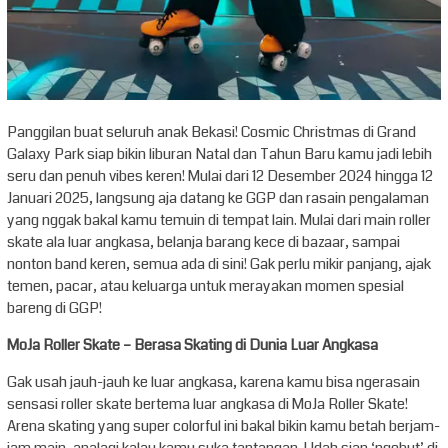
Panggilan buat seluruh anak Bekasi! Cosmic Christmas di Grand
Galaxy Park siap bikin liburan Natal dan Tahun Baru kamu jadi lebih
seru dan penuh vibes keren! Mulai dari 12 Desember 2024 hingga 12
Januari 2025, langsung aja datang ke GGP dan rasain pengalaman
yang nggak bakal kamu temuin di tempat lain. Mulai dari main roller
skate ala luar angkasa, belanja barang kece di bazaar, sampai
nonton band keren, semua ada di sini! Gak perlu mikir panjang, ajak
temen, pacar, atau keluarga untuk merayakan momen spesial
bareng di GGP!
MoJa Roller Skate – Berasa Skating di Dunia Luar Angkasa
Gak usah jauh-jauh ke luar angkasa, karena kamu bisa ngerasain
sensasi roller skate bertema luar angkasa di MoJa Roller Skate!
Arena skating yang super colorful ini bakal bikin kamu betah berjam-