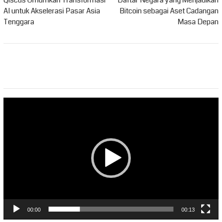
pos
AI untuk Akselerasi Pasar Asia
Bitcoin sebagai Aset Cadangan
Tenggara
Masa Depan
Pemutar
Video
00:00
00:13