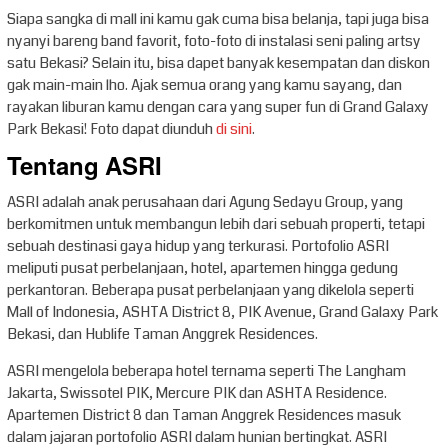
Siapa sangka di mall ini kamu gak cuma bisa belanja, tapi juga bisa
nyanyi bareng band favorit, foto-foto di instalasi seni paling artsy
satu Bekasi? Selain itu, bisa dapet banyak kesempatan dan diskon
gak main-main lho. Ajak semua orang yang kamu sayang, dan
rayakan liburan kamu dengan cara yang super fun di Grand Galaxy
Park Bekasi! Foto dapat diunduh
di sini
.
Tentang ASRI
ASRI adalah anak perusahaan dari Agung Sedayu Group, yang
berkomitmen untuk membangun lebih dari sebuah properti, tetapi
sebuah destinasi gaya hidup yang terkurasi. Portofolio ASRI
meliputi pusat perbelanjaan, hotel, apartemen hingga gedung
perkantoran. Beberapa pusat perbelanjaan yang dikelola seperti
Mall of Indonesia, ASHTA District 8, PIK Avenue, Grand Galaxy Park
Bekasi, dan Hublife Taman Anggrek Residences.
ASRI mengelola beberapa hotel ternama seperti The Langham
Jakarta, Swissotel PIK, Mercure PIK dan ASHTA Residence.
Apartemen District 8 dan Taman Anggrek Residences masuk
dalam jajaran portofolio ASRI dalam hunian bertingkat. ASRI