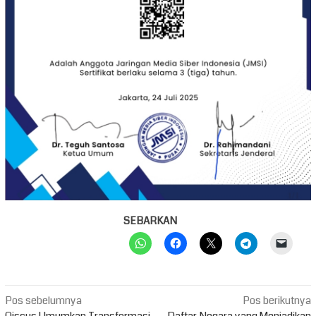
SEBARKAN
Navigasi
Pos sebelumnya
Pos berikutnya
Qiscus Umumkan Transformasi
Daftar Negara yang Menjadikan