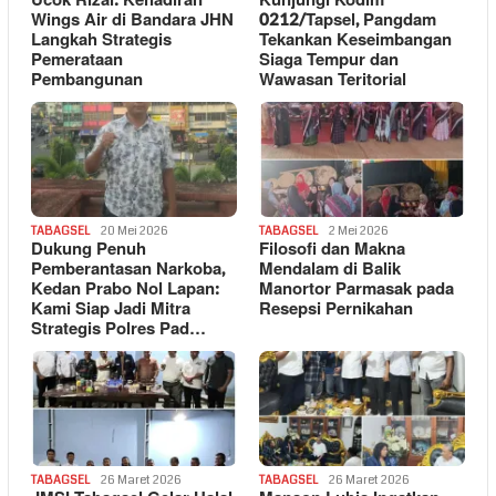
Ucok Rizal: Kehadiran
Kunjungi Kodim
Wings Air di Bandara JHN
0212/Tapsel, Pangdam
Langkah Strategis
Tekankan Keseimbangan
Pemerataan
Siaga Tempur dan
Pembangunan
Wawasan Teritorial
TABAGSEL
20 Mei 2026
TABAGSEL
2 Mei 2026
Dukung Penuh
Filosofi dan Makna
Pemberantasan Narkoba,
Mendalam di Balik
Kedan Prabo Nol Lapan:
Manortor Parmasak pada
Kami Siap Jadi Mitra
Resepsi Pernikahan
Strategis Polres Pad…
TABAGSEL
26 Maret 2026
TABAGSEL
26 Maret 2026