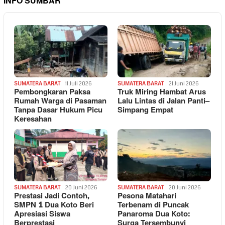
INFO SUMBAR
SUMATERA BARAT
11 Juli 2026
SUMATERA BARAT
21 Juni 2026
Pembongkaran Paksa
Truk Miring Hambat Arus
Rumah Warga di Pasaman
Lalu Lintas di Jalan Panti–
Tanpa Dasar Hukum Picu
Simpang Empat
Keresahan
SUMATERA BARAT
20 Juni 2026
SUMATERA BARAT
20 Juni 2026
Prestasi Jadi Contoh,
Pesona Matahari
SMPN 1 Dua Koto Beri
Terbenam di Puncak
Apresiasi Siswa
Panaroma Dua Koto:
Berprestasi
Surga Tersembunyi