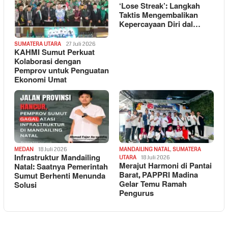
‘Lose Streak’: Langkah
Taktis Mengembalikan
Kepercayaan Diri dal…
SUMATERA UTARA
27 Juli 2026
KAHMI Sumut Perkuat
Kolaborasi dengan
Pemprov untuk Penguatan
Ekonomi Umat
MEDAN
18 Juli 2026
MANDAILING NATAL
,
SUMATERA
Infrastruktur Mandailing
UTARA
18 Juli 2026
Merajut Harmoni di Pantai
Natal: Saatnya Pemerintah
Barat, PAPPRI Madina
Sumut Berhenti Menunda
Gelar Temu Ramah
Solusi
Pengurus