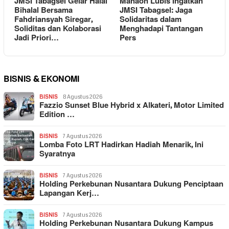
JMSI Tabagsel Gelar Halal
Manaon Lubis Ingatkan
Bihalal Bersama
JMSI Tabagsel: Jaga
Fahdriansyah Siregar,
Solidaritas dalam
Soliditas dan Kolaborasi
Menghadapi Tantangan
Jadi Priori…
Pers
BISNIS & EKONOMI
BISNIS
8 Agustus 2026
Fazzio Sunset Blue Hybrid x Alkateri, Motor Limited
Edition …
BISNIS
7 Agustus 2026
Lomba Foto LRT Hadirkan Hadiah Menarik, Ini
Syaratnya
BISNIS
7 Agustus 2026
Holding Perkebunan Nusantara Dukung Penciptaan
Lapangan Kerj…
BISNIS
7 Agustus 2026
Holding Perkebunan Nusantara Dukung Kampus