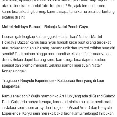
jam main, apalagi kalau kamu suka tantangan. Udah siap ‘ngebut’ di
atas roller skate sambil foto-foto kece? So, ajak temen-temen
kamu buat skating bareng, karena siapa tahu kamu bisa jadi bintang
skating di sini!
Mattel Holidays Bazaar – Belanja Natal Penuh Gaya
Liburan gak lengkap kalau nggak belanja, kan? Nah, di Mattel
Holidays Bazaar kamu bisa nyari hadiah kece buat orang terdekat
atau sekadar belanja barang-barang unik dan limited edition buat diri
sendiri! Dari mainan hingga merchandise eksklusif, semuanya ada
di sini. Selain dapet barang seru, kamu juga bisa dapetin diskon
spesial dan promo menarik. Belanja sambil ngerayain Natal?
Kenapa nggak!
Tragicoo x Recycle Experience – Kolaborasi Seni yang di Luar
Ekspektasi
Kamu anak seni? Wajib mampir ke Art Hub yang ada di Grand Galaxy
Park. Gak perlu nanya kenapa, karena di sini kamu bisa menikmati
instalasi seni super artsy dari Tragicoo (Visual Artist) dan Recycle
Experience. Karya seni mereka bakal bikin kamu melongo! Ini bukan