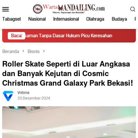
Loncat
Menu
ke
Mobile
konten
Tabagsel
Nasional
Internasional
Olahraga
Budaya
Po
n Tanpa Dasar Hukum Picu Keresahan
Baca:
Truk Miring Hambat A
Beranda
Bisnis
Roller Skate Seperti di Luar Angkasa
dan Banyak Kejutan di Cosmic
Christmas Grand Galaxy Park Bekasi!
Vritime
20 Desember 2024