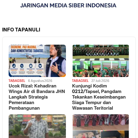
INFO TAPANULI
TABAGSEL
6 Agustus 2026
TABAGSEL
27 Juli 2026
Ucok Rizal: Kehadiran
Kunjungi Kodim
Wings Air di Bandara JHN
0212/Tapsel, Pangdam
Langkah Strategis
Tekankan Keseimbangan
Pemerataan
Siaga Tempur dan
Pembangunan
Wawasan Teritorial