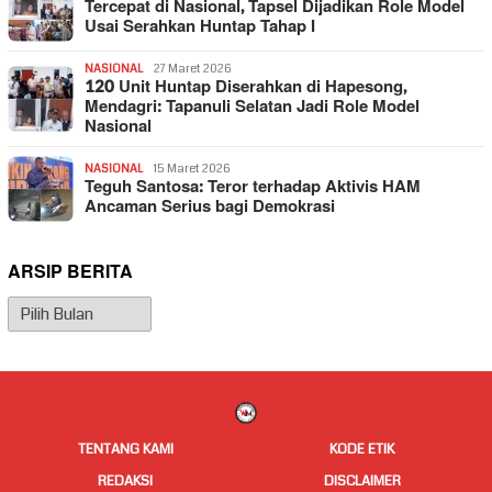
Tercepat di Nasional, Tapsel Dijadikan Role Model
Usai Serahkan Huntap Tahap I
NASIONAL
27 Maret 2026
120 Unit Huntap Diserahkan di Hapesong,
Mendagri: Tapanuli Selatan Jadi Role Model
Nasional
NASIONAL
15 Maret 2026
Teguh Santosa: Teror terhadap Aktivis HAM
Ancaman Serius bagi Demokrasi
ARSIP BERITA
Arsip
Berita
TENTANG KAMI
KODE ETIK
REDAKSI
DISCLAIMER