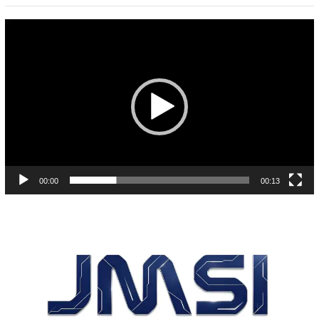
Pemutar
Video
00:00
00:13