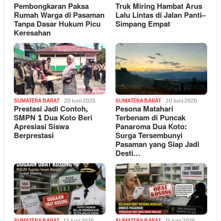
Pembongkaran Paksa
Truk Miring Hambat Arus
Rumah Warga di Pasaman
Lalu Lintas di Jalan Panti–
Tanpa Dasar Hukum Picu
Simpang Empat
Keresahan
SUMATERA BARAT
20 Juni 2026
SUMATERA BARAT
20 Juni 2026
Prestasi Jadi Contoh,
Pesona Matahari
SMPN 1 Dua Koto Beri
Terbenam di Puncak
Apresiasi Siswa
Panaroma Dua Koto:
Berprestasi
Surga Tersembunyi
Pasaman yang Siap Jadi
Desti…
SUMATERA BARAT
13 Juni 2026
SUMATERA BARAT
12 Juni 2026