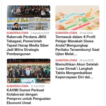
SUMATERA UTARA
3 Agustus 2026
SUMATERA UTARA
31 Juli 2026
Rakercab Perdana JMSI
Termasuk dalam 4 Profil
Tabagsel, Pemerintah
Pelajar Manakah Siswa
Tapsel Harap Media Siber
Anda? Mengungkap
Jadi Mitra Strategis
Perilaku Tersembunyi Saat
Pembangunan
Ujian Melal…
SUMATERA UTARA
20 Juli 2026
Memulihkan Akun Setelah
‘Lose Streak’: Langkah
Taktis Mengembalikan
Kepercayaan Diri dal…
SUMATERA UTARA
27 Juli 2026
KAHMI Sumut Perkuat
Kolaborasi dengan
Pemprov untuk Penguatan
Ekonomi Umat