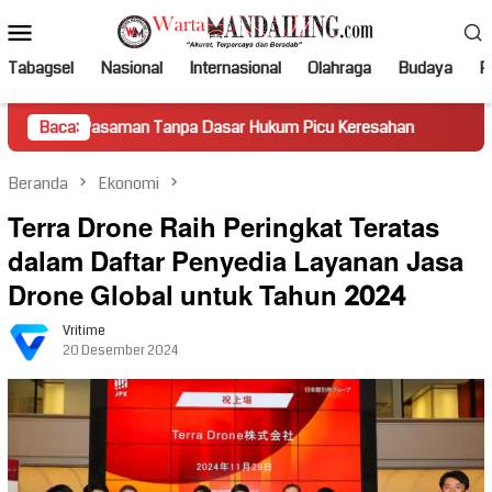
Loncat
Menu
ke
Mobile
konten
Tabagsel
Nasional
Internasional
Olahraga
Budaya
Po
aman Tanpa Dasar Hukum Picu Keresahan
Baca:
Truk Miring Hamb
Beranda
Ekonomi
Terra Drone Raih Peringkat Teratas
dalam Daftar Penyedia Layanan Jasa
Drone Global untuk Tahun 2024
Vritime
20 Desember 2024