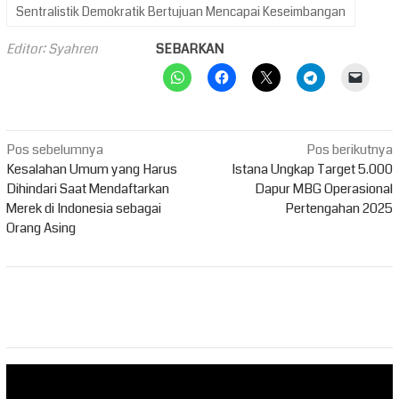
Sentralistik Demokratik Bertujuan Mencapai Keseimbangan
Editor: Syahren
SEBARKAN
Navigasi
Pos sebelumnya
Pos berikutnya
pos
Kesalahan Umum yang Harus
Istana Ungkap Target 5.000
Dihindari Saat Mendaftarkan
Dapur MBG Operasional
Merek di Indonesia sebagai
Pertengahan 2025
Orang Asing
Pemutar
Video