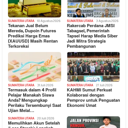
SUMATERA UTARA
10 Agustus 2026
SUMATERA UTARA
3 Agustus 2026
Tekanan Jual Belum
Rakercab Perdana JMSI
Mereda, Dupoin Futures
Tabagsel, Pemerintah
Prediksi Harga Emas
Tapsel Harap Media Siber
(XAUUSD) Masih Rentan
Jadi Mitra Strategis
Terkoreksi
Pembangunan
SUMATERA UTARA
31 Juli 2026
SUMATERA UTARA
27 Juli 2026
Termasuk dalam 4 Profil
KAHMI Sumut Perkuat
Pelajar Manakah Siswa
Kolaborasi dengan
Anda? Mengungkap
Pemprov untuk Penguatan
Perilaku Tersembunyi Saat
Ekonomi Umat
Ujian Melal…
SUMATERA UTARA
20 Juli 2026
Memulihkan Akun Setelah