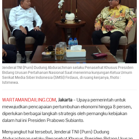
Jenderal TNI (Purn) Dudung Abdurachman selaku Penasehat Khusus Presiden
Bidang Urusan Pertahanan Nasional Saat menerima kunjungan Ketua Umum
Serikat Media Siber Indonesia (SMSI) Firdaus, di ruang kerjanya, fhoto :
Istimewa.
WARTAMANDAILING.COM
,
Jakarta
– Upaya pemerintah untuk
mewujudkan pencapaian pertumbuhan ekonomi hingga 8 persen,
diperlukan berbagai langkah strategis oleh pemangku kebijakan
dalam hal ini Presiden Prabowo Subianto.
Menyangkut hal tersebut, Jenderal TNI (Purn) Dudung
Abdurachman selaku Penasehat Khusus Presiden Bidang Urusan