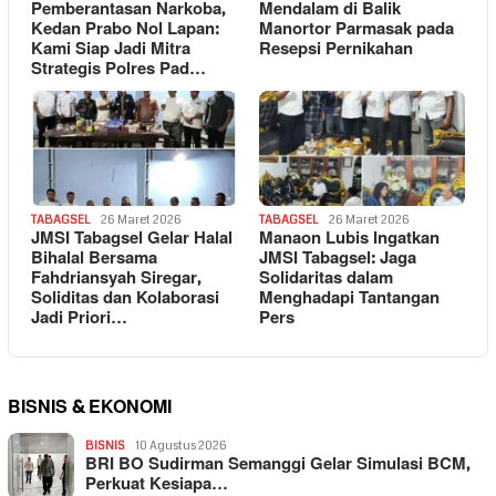
Pemberantasan Narkoba,
Mendalam di Balik
Kedan Prabo Nol Lapan:
Manortor Parmasak pada
Kami Siap Jadi Mitra
Resepsi Pernikahan
Strategis Polres Pad…
TABAGSEL
26 Maret 2026
TABAGSEL
26 Maret 2026
JMSI Tabagsel Gelar Halal
Manaon Lubis Ingatkan
Bihalal Bersama
JMSI Tabagsel: Jaga
Fahdriansyah Siregar,
Solidaritas dalam
Soliditas dan Kolaborasi
Menghadapi Tantangan
Jadi Priori…
Pers
BISNIS & EKONOMI
BISNIS
10 Agustus 2026
BRI BO Sudirman Semanggi Gelar Simulasi BCM,
Perkuat Kesiapa…