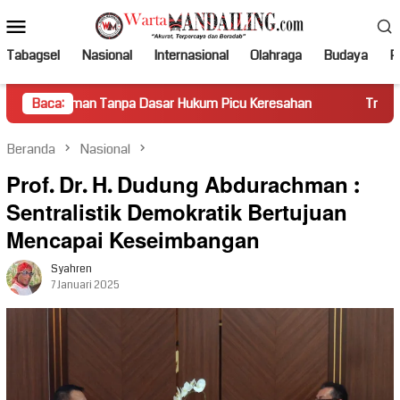
Loncat
Menu
ke
Mobile
konten
Tabagsel
Nasional
Internasional
Olahraga
Budaya
Po
man Tanpa Dasar Hukum Picu Keresahan
Baca:
Truk Miring Hambat
Beranda
Nasional
Prof. Dr. H. Dudung Abdurachman :
Sentralistik Demokratik Bertujuan
Mencapai Keseimbangan
Syahren
7 Januari 2025