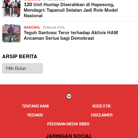
120 Unit Huntap Diserahkan di Hapesong,
Mendagri: Tapanuli Selatan Jadi Role Model
Nasional
NASIONAL
15 Maret 2026
Teguh Santosa: Teror terhadap Aktivis HAM
Ancaman Serius bagi Demokrasi
ARSIP BERITA
Arsip
Berita
TENTANG KAMI
KODE ETIK
REDAKSI
DISCLAIMER
PEDOMAN MEDIA SIBER
JARINGAN SOCIAL