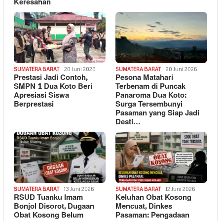
Keresahan
SUMATERA BARAT
20 Juni 2026
SUMATERA BARAT
20 Juni 2026
Prestasi Jadi Contoh,
Pesona Matahari
SMPN 1 Dua Koto Beri
Terbenam di Puncak
Apresiasi Siswa
Panaroma Dua Koto:
Berprestasi
Surga Tersembunyi
Pasaman yang Siap Jadi
Desti…
SUMATERA BARAT
13 Juni 2026
SUMATERA BARAT
12 Juni 2026
RSUD Tuanku Imam
Keluhan Obat Kosong
Bonjol Disorot, Dugaan
Mencuat, Dinkes
Obat Kosong Belum
Pasaman: Pengadaan