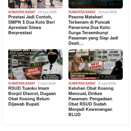
SUMATERA BARAT
20 Juni 2026
SUMATERA BARAT
20 Juni 2026
Prestasi Jadi Contoh,
Pesona Matahari
SMPN 1 Dua Koto Beri
Terbenam di Puncak
Apresiasi Siswa
Panaroma Dua Koto:
Berprestasi
Surga Tersembunyi
Pasaman yang Siap Jadi
Desti…
SUMATERA BARAT
13 Juni 2026
SUMATERA BARAT
12 Juni 2026
RSUD Tuanku Imam
Keluhan Obat Kosong
Bonjol Disorot, Dugaan
Mencuat, Dinkes
Obat Kosong Belum
Pasaman: Pengadaan
Dijawab Bupati
Obat RSUD Sudah
Menjadi Kewenangan
BLUD