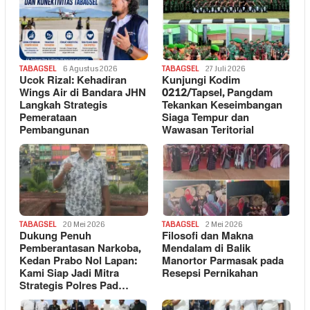
TABAGSEL
6 Agustus 2026
TABAGSEL
27 Juli 2026
Ucok Rizal: Kehadiran
Kunjungi Kodim
Wings Air di Bandara JHN
0212/Tapsel, Pangdam
Langkah Strategis
Tekankan Keseimbangan
Pemerataan
Siaga Tempur dan
Pembangunan
Wawasan Teritorial
TABAGSEL
20 Mei 2026
TABAGSEL
2 Mei 2026
Dukung Penuh
Filosofi dan Makna
Pemberantasan Narkoba,
Mendalam di Balik
Kedan Prabo Nol Lapan:
Manortor Parmasak pada
Kami Siap Jadi Mitra
Resepsi Pernikahan
Strategis Polres Pad…