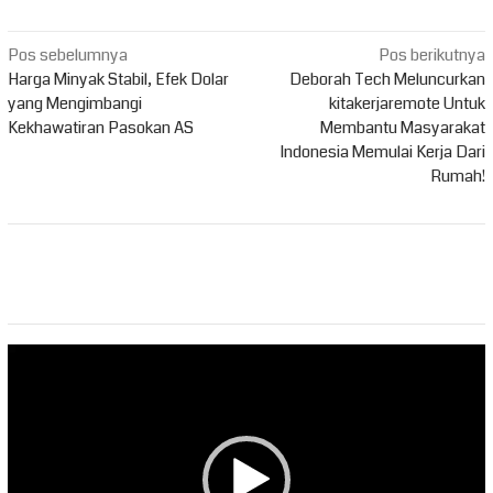
Navigasi
Pos sebelumnya
Pos berikutnya
pos
Harga Minyak Stabil, Efek Dolar
Deborah Tech Meluncurkan
yang Mengimbangi
kitakerjaremote Untuk
Kekhawatiran Pasokan AS
Membantu Masyarakat
Indonesia Memulai Kerja Dari
Rumah!
Pemutar
Video