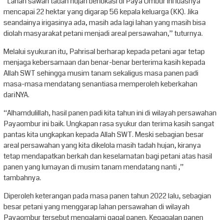
“Lahan sawah tadah hujan berlokasi di Paya Ombur ini luasnya
mencapai 22 hektar yang digarap 56 kepala keluarga (KK). Jika
seandainya irigasinya ada, masih ada lagi lahan yang masih bisa
diolah masyarakat petani menjadi areal persawahan,” tuturnya.
Melalui syukuran itu, Pahrisal berharap kepada petani agar tetap
menjaga kebersamaan dan benar-benar berterima kasih kepada
Allah SWT sehingga musim tanam sekaligus masa panen padi
masa-masa mendatang senantiasa memperoleh keberkahan
dariNYA.
“Alhamdulillah, hasil panen padi kita tahun ini di wilayah persawahan
Payaombur ini baik. Ungkapan rasa syukur dan terima kasih sangat
pantas kita ungkapkan kepada Allah SWT. Meski sebagian besar
areal persawahan yang kita dikelola masih tadah hujan, kiranya
tetap mendapatkan berkah dan keselamatan bagi petani atas hasil
panen yang lumayan di musim tanam mendatang nanti ,”
tambahnya.
Diperoleh keterangan pada masa panen tahun 2022 lalu, sebagian
besar petani yang menggarap lahan persawahan di wilayah
Payaombur tersebut mengalami gagal panen. Kegagalan panen