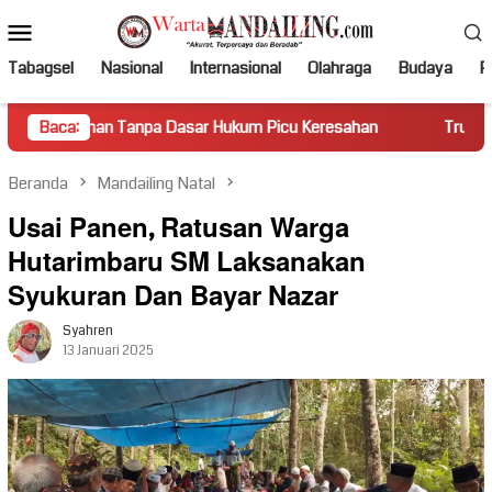
Loncat
Menu
ke
Mobile
konten
Tabagsel
Nasional
Internasional
Olahraga
Budaya
Po
Tanpa Dasar Hukum Picu Keresahan
Baca:
Truk Miring Hambat Aru
Beranda
Mandailing Natal
Usai Panen, Ratusan Warga
Hutarimbaru SM Laksanakan
Syukuran Dan Bayar Nazar
Syahren
13 Januari 2025