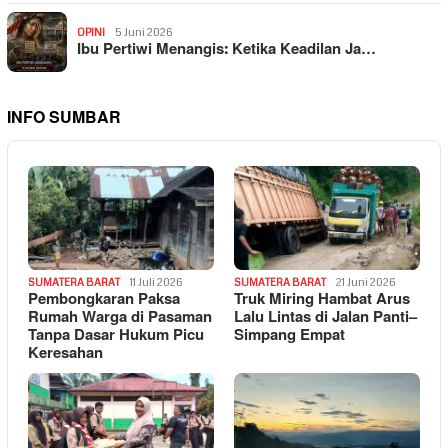
OPINI
5 Juni 2026
Ibu Pertiwi Menangis: Ketika Keadilan Ja…
INFO SUMBAR
SUMATERA BARAT
11 Juli 2026
SUMATERA BARAT
21 Juni 2026
Pembongkaran Paksa
Truk Miring Hambat Arus
Rumah Warga di Pasaman
Lalu Lintas di Jalan Panti–
Tanpa Dasar Hukum Picu
Simpang Empat
Keresahan