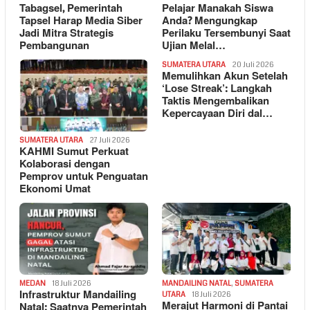
Tabagsel, Pemerintah
Pelajar Manakah Siswa
Tapsel Harap Media Siber
Anda? Mengungkap
Jadi Mitra Strategis
Perilaku Tersembunyi Saat
Pembangunan
Ujian Melal…
SUMATERA UTARA
20 Juli 2026
Memulihkan Akun Setelah
‘Lose Streak’: Langkah
Taktis Mengembalikan
Kepercayaan Diri dal…
SUMATERA UTARA
27 Juli 2026
KAHMI Sumut Perkuat
Kolaborasi dengan
Pemprov untuk Penguatan
Ekonomi Umat
MEDAN
18 Juli 2026
MANDAILING NATAL
,
SUMATERA
Infrastruktur Mandailing
UTARA
18 Juli 2026
Merajut Harmoni di Pantai
Natal: Saatnya Pemerintah