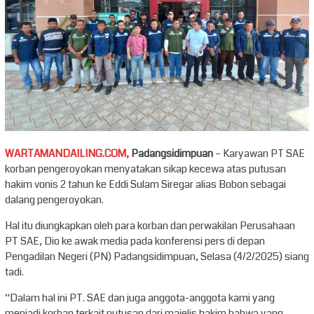
WARTAMANDAILING.COM,
Padangsidimpuan
– Karyawan PT SAE
korban pengeroyokan menyatakan sikap kecewa atas putusan
hakim vonis 2 tahun ke Eddi Sulam Siregar alias Bobon sebagai
dalang pengeroyokan.
Hal itu diungkapkan oleh para korban dan perwakilan Perusahaan
PT SAE, Dio ke awak media pada konferensi pers di depan
Pengadilan Negeri (PN) Padangsidimpuan, Selasa (4/2/2025) siang
tadi.
“Dalam hal ini PT. SAE dan juga anggota-anggota kami yang
menjadi korban terkait putusan dari majelis hakim bahwa yang