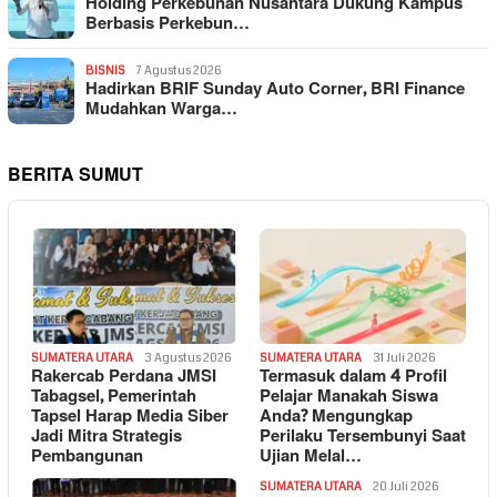
Holding Perkebunan Nusantara Dukung Kampus
Berbasis Perkebun…
BISNIS
7 Agustus 2026
Hadirkan BRIF Sunday Auto Corner, BRI Finance
Mudahkan Warga…
BERITA SUMUT
SUMATERA UTARA
3 Agustus 2026
SUMATERA UTARA
31 Juli 2026
Rakercab Perdana JMSI
Termasuk dalam 4 Profil
Tabagsel, Pemerintah
Pelajar Manakah Siswa
Tapsel Harap Media Siber
Anda? Mengungkap
Jadi Mitra Strategis
Perilaku Tersembunyi Saat
Pembangunan
Ujian Melal…
SUMATERA UTARA
20 Juli 2026