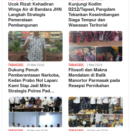
Ucok Rizal: Kehadiran
Kunjungi Kodim
Wings Air di Bandara JHN
0212/Tapsel, Pangdam
Langkah Strategis
Tekankan Keseimbangan
Pemerataan
Siaga Tempur dan
Pembangunan
Wawasan Teritorial
TABAGSEL
20 Mei 2026
TABAGSEL
2 Mei 2026
Dukung Penuh
Filosofi dan Makna
Pemberantasan Narkoba,
Mendalam di Balik
Kedan Prabo Nol Lapan:
Manortor Parmasak pada
Kami Siap Jadi Mitra
Resepsi Pernikahan
Strategis Polres Pad…
TABAGSEL
26 Maret 2026
TABAGSEL
26 Maret 2026