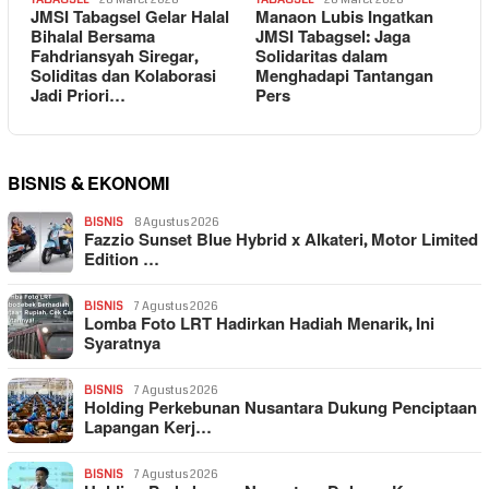
JMSI Tabagsel Gelar Halal
Manaon Lubis Ingatkan
Bihalal Bersama
JMSI Tabagsel: Jaga
Fahdriansyah Siregar,
Solidaritas dalam
Soliditas dan Kolaborasi
Menghadapi Tantangan
Jadi Priori…
Pers
BISNIS & EKONOMI
BISNIS
8 Agustus 2026
Fazzio Sunset Blue Hybrid x Alkateri, Motor Limited
Edition …
BISNIS
7 Agustus 2026
Lomba Foto LRT Hadirkan Hadiah Menarik, Ini
Syaratnya
BISNIS
7 Agustus 2026
Holding Perkebunan Nusantara Dukung Penciptaan
Lapangan Kerj…
BISNIS
7 Agustus 2026