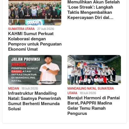
Memulihkan Akun Setelah
‘Lose Streak’: Langkah
Taktis Mengembalikan
Kepercayaan Diri dal…
SUMATERA UTARA
27 Juli 2026
KAHMI Sumut Perkuat
Kolaborasi dengan
Pemprov untuk Penguatan
Ekonomi Umat
MEDAN
18 Juli 2026
MANDAILING NATAL
,
SUMATERA
Infrastruktur Mandailing
UTARA
18 Juli 2026
Merajut Harmoni di Pantai
Natal: Saatnya Pemerintah
Barat, PAPPRI Madina
Sumut Berhenti Menunda
Gelar Temu Ramah
Solusi
Pengurus