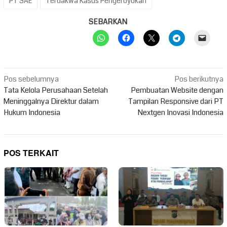
PT SAE
Terdakwa Kasus Pengeroyokan
SEBARKAN
Navigasi
Pos sebelumnya
Pos berikutnya
pos
Tata Kelola Perusahaan Setelah
Pembuatan Website dengan
Meninggalnya Direktur dalam
Tampilan Responsive dari PT
Hukum Indonesia
Nextgen Inovasi Indonesia
POS TERKAIT