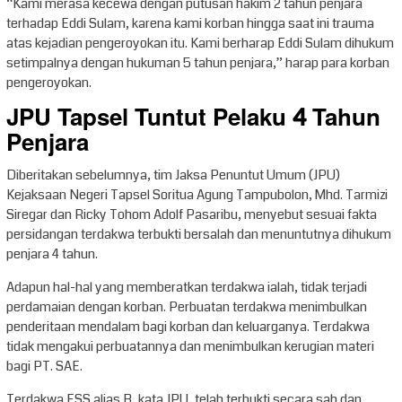
“Kami merasa kecewa dengan putusan hakim 2 tahun penjara
terhadap Eddi Sulam, karena kami korban hingga saat ini trauma
atas kejadian pengeroyokan itu. Kami berharap Eddi Sulam dihukum
setimpalnya dengan hukuman 5 tahun penjara,” harap para korban
pengeroyokan.
JPU Tapsel Tuntut Pelaku 4 Tahun
Penjara
Diberitakan sebelumnya, tim Jaksa Penuntut Umum (JPU)
Kejaksaan Negeri Tapsel Soritua Agung Tampubolon, Mhd. Tarmizi
Siregar dan Ricky Tohom Adolf Pasaribu, menyebut sesuai fakta
persidangan terdakwa terbukti bersalah dan menuntutnya dihukum
penjara 4 tahun.
Adapun hal-hal yang memberatkan terdakwa ialah, tidak terjadi
perdamaian dengan korban. Perbuatan terdakwa menimbulkan
penderitaan mendalam bagi korban dan keluarganya. Terdakwa
tidak mengakui perbuatannya dan menimbulkan kerugian materi
bagi PT. SAE.
Terdakwa ESS alias B, kata JPU, telah terbukti secara sah dan