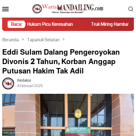
Loncat
Menu
ke
Mobile
konten
m Picu Keresahan
Baca:
Truk Miring Hambat Arus Lalu Lintas di J
Beranda
Tapanuli Selatan
Eddi Sulam Dalang Pengeroyokan
Divonis 2 Tahun, Korban Anggap
Putusan Hakim Tak Adil
Redaksi
4 Februari 2025