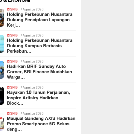
S & EKONOMI
BISNIS
7 Agustus 2026
Holding Perkebunan Nusantara
Dukung Penciptaan Lapangan
Kerj…
BISNIS
7 Agustus 2026
Holding Perkebunan Nusantara
Dukung Kampus Berbasis
Perkebun…
BISNIS
7 Agustus 2026
Hadirkan BRIF Sunday Auto
Corner, BRI Finance Mudahkan
Warga…
BISNIS
7 Agustus 2026
Rayakan 10 Tahun Perjalanan,
Inspire Artistry Hadirkan
Block…
BISNIS
7 Agustus 2026
Maujual Gandeng AXIS Hadirkan
Promo Smartphone 5G Bekas
deng…