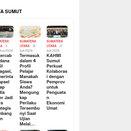
TA SUMUT
ATERA
SUMATERA
SUMATERA
RA
3
UTARA
31
UTARA
27
tus 2026
Juli 2026
Juli 2026
ercab
Termasuk
KAHMI
dana
dalam 4
Sumut
SI
Profil
Perkuat
agsel,
Pelajar
Kolaboras
erinta
Manakah
i dengan
apsel
Siswa
Pemprov
ap
Anda?
untuk
ia
Mengung
Penguata
er Jadi
kap
n
ra
Perilaku
Ekonomi
ategis
Tersembu
Umat
mbang
nyi Saat
an
Ujian
Melal…