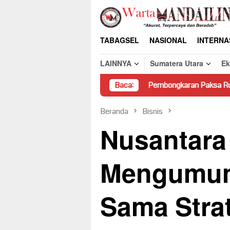
Loncat
ke
konten
TABAGSEL
NASIONAL
INTERNA
LAINNYA
Sumatera Utara
E
Pembongkaran Paksa Rumah Warga di Pasa
Baca:
Beranda
Bisnis
Nusantara
Mengumum
Sama Stra