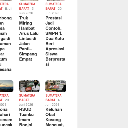
ATERA
SUMATERA
SUMATERA
AT
11 Juli
BARAT
21
BARAT
20
6
Juni 2026
Juni 2026
mbong
Truk
Prestasi
an
Miring
Jadi
sa
Hambat
Contoh,
mah
Arus Lalu
SMPN 1
ga di
Lintas di
Dua Koto
saman
Jalan
Beri
pa
Panti–
Apresiasi
ar
Simpang
Siswa
kum
Empat
Berpresta
u
si
esaha
ATERA
SUMATERA
SUMATERA
AT
20
BARAT
13
BARAT
12
 2026
Juni 2026
Juni 2026
sona
RSUD
Keluhan
ahari
Tuanku
Obat
rbenam
Imam
Kosong
Puncak
Bonjol
Mencuat,