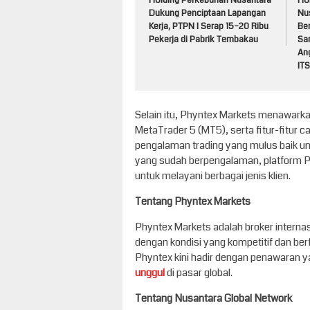
Holding Perkebunan Nusantara
Ho
Dukung Penciptaan Lapangan
Nu
Kerja, PTPN I Serap 15–20 Ribu
Be
Pekerja di Pabrik Tembakau
Sa
An
ITS
Selain itu, Phyntex Markets menawarkan
MetaTrader 5 (MT5), serta fitur-fitu
pengalaman trading yang mulus baik un
yang sudah berpengalaman, platform 
untuk melayani berbagai jenis klien.
Tentang Phyntex Markets
Phyntex Markets adalah broker interna
dengan kondisi yang kompetitif dan berf
Phyntex kini hadir dengan penawaran y
unggul
di pasar global.
Tentang Nusantara Global Network