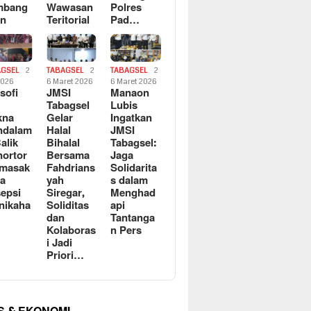
mbang
Wawasan
Polres
an
Teritorial
Pad…
AGSEL
2
TABAGSEL
2
TABAGSEL
2
2026
6 Maret 2026
6 Maret 2026
osofi
JMSI
Manaon
n
Tabagsel
Lubis
kna
Gelar
Ingatkan
ndalam
Halal
JMSI
Balik
Bihalal
Tabagsel:
ortor
Bersama
Jaga
rmasak
Fahdrians
Solidarita
a
yah
s dalam
epsi
Siregar,
Menghad
nikaha
Soliditas
api
dan
Tantanga
Kolaboras
n Pers
i Jadi
Priori…