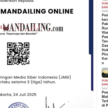
SUM
BAR
202
Pe
kar
Pak
Ru
War
Pa
Tan
Das
Hu
Pic
Ker
n
SUM
BAR
Juni
Pe
Mat
Te
di 