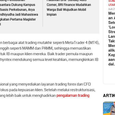
lding Perkebunan
Hadirkan BRIF Sunday Auto
SUM
santara Dukung Kampus
Corner, BRI Finance Mudahkan
UTA
Juli 
rbasis Perkebunan, Arya
Warga Bali Wujudkan Mobil
Mem
ndhiyudha Jadi Mahasiswa
Impian
an 
gkatan Pertama Magister
Set
I
‘Lo
Str
La
Tak
 berbagai alat trading mutakhir seperti MetaTrader 4 (MT4),
Me
r canggih seperti MAMM dan PAMM, sehingga memastikan
ali
tuk IB maupun klien mereka. Baik trader pemula maupun
Kep
aan
Phyntex mendukung semua level keahlian, memungkinkan IB
da
sional yang menyediakan layanan trading forex dan CFD
okus pada kepuasan klien. Setelah melalui restrukturisasi,
ARTI
ang lebih baik untuk menghadirkan
pengalaman trading