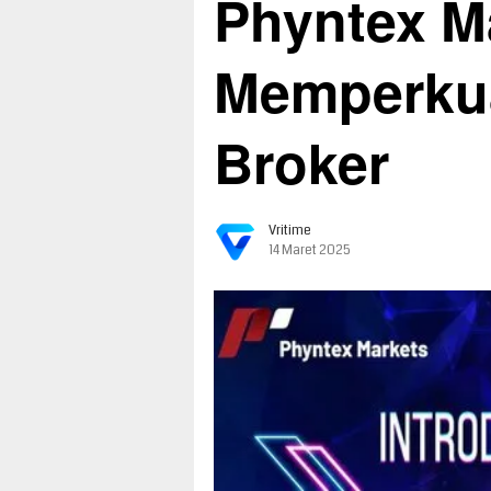
Phyntex M
Memperkua
Broker
Vritime
14 Maret 2025