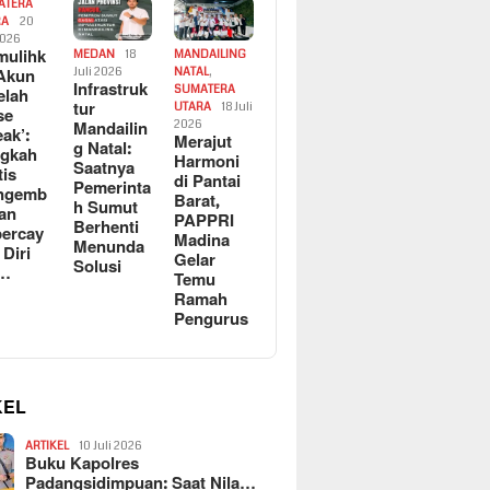
ATERA
RA
20
2026
ulihk
MEDAN
18
MANDAILING
Akun
Juli 2026
NATAL
,
Infrastruk
SUMATERA
elah
tur
UTARA
18 Juli
se
Mandailin
2026
eak’:
Merajut
g Natal:
ngkah
Harmoni
Saatnya
tis
di Pantai
Pemerinta
ngemb
Barat,
h Sumut
kan
PAPPRI
Berhenti
ercay
Madina
Menunda
 Diri
Gelar
Solusi
l…
Temu
Ramah
Pengurus
KEL
ARTIKEL
10 Juli 2026
Buku Kapolres
Padangsidimpuan: Saat Nila…