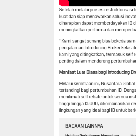
Setelah melalui proses restrukturisasi
kuat dan siap menawarkan solusi inovati
diharapkan dapat memberdayakan IB den
meningkatkan performa dan memperluas
“Kami sangat senang bisa bekerja sam
pengalaman Introducing Broker kelas du
kami yang ditingkatkan, termasuk self r
penting dalam mendorong pertumbuhan 
Manfaat Luar Biasa bagi Introducing Br
Melalui kemitraan ini, Nusantara Globa
tertandingi bagi pertumbuhan IB. Deng
menikmati self rebate untuk semua ins
tinggi hingga 1:5000, dikombinasikan 
lingkungan yang ideal bagi IB untuk be
BACAAN LAINNYA