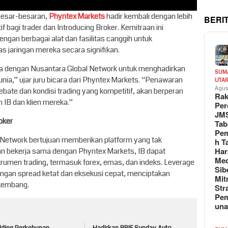
 besar-besaran,
Phyntex Markets
hadir kembali dengan lebih
BERI
f bagi trader dan Introducing Broker. Kemitraan ini
gan berbagai alat dan fasilitas canggih untuk
 jaringan mereka secara signifikan.
a dengan Nusantara Global Network untuk menghadirkan
SUM
nia,” ujar juru bicara dari Phyntex Markets. “Penawaran
UTA
Agus
ebate dan kondisi trading yang kompetitif, akan berperan
Rak
IB dan klien mereka.”
Per
JM
oker
Tab
Pem
l Network bertujuan memberikan platform yang tak
h T
Har
an bekerja sama dengan Phyntex Markets, IB dapat
Med
trumen trading, termasuk forex, emas, dan indeks. Leverage
Sib
dengan spread ketat dan eksekusi cepat, menciptakan
Mit
rkembang.
Str
Pe
un