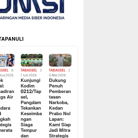
 TAPANULI
AGSEL
6
TABAGSEL
2
TABAGSEL
2
tus 2026
7 Juli 2026
0 Mei 2026
ok
Kunjungi
Dukung
al:
Kodim
Penuh
adiran
0212/Tap
Pemberan
gs Air
sel,
tasan
Pangdam
Narkoba,
dara
Tekankan
Kedan
N
Keseimba
Prabo Nol
ngkah
ngan
Lapan:
ategis
Siaga
Kami Siap
erata
Tempur
Jadi Mitra
dan
Strategis