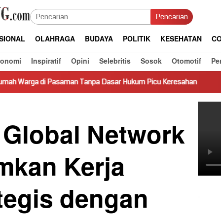
Pencarian
SIONAL
OLAHRAGA
BUDAYA
POLITIK
KESEHATAN
CO
konomi
Inspiratif
Opini
Selebritis
Sosok
Otomotif
Pe
man Tanpa Dasar Hukum Picu Keresahan
Truk Miring Hamba
 Global Network
kan Kerja
tegis dengan