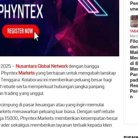
Pe
un
TAB
Mei 
Fil
da
Ma
Me
di 
 2025 –
Nusantara Global Network
dengan bangga
Man
 Phyntex
Markets
yang bertujuan untuk mengubah lanskap
Pa
pad
a Tenggara. Kolaborasi ini memberikan peluang besar bagi
Res
lf rebate serta memperkuat hubungan jangka panjang
Per
n trading yang unggul.
n
ecimpung di pasar keuangan atau yang ingin memulai
arkets menawarkan peluang luar biasa. Dengan self rebate
ga 1:5000, Phyntex Markets memberikan kesempatan besar
rader sekaligus memberikan layanan terbaik kepada klien