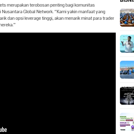
BISNI
ets merupakan terobosan penting bagi komunitas
ari Nusantara Global Network. “Kami yakin manfaat yang
ik dan opsi leverage tinggi, akan menarik minat para trader
 mereka.”