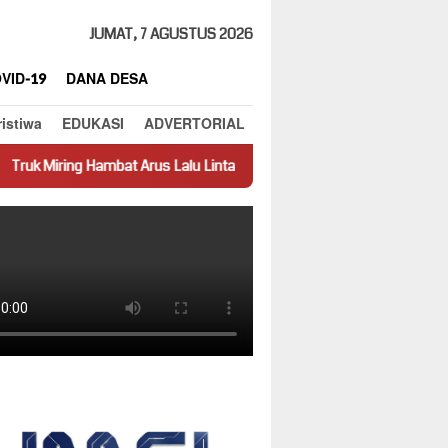
JUMAT, 7 AGUSTUS 2026
VID-19
DANA DESA
ristiwa
EDUKASI
ADVERTORIAL
t Arus Lalu Lintas di Jalan Panti–Simpang Empat
Prestasi Ja