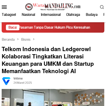
Loncat
Menu
ke
Mobile
konten
Tabagsel
Nasional
Internasional
Olahraga
Budaya
Po
saman Tanpa Dasar Hukum Picu Keresahan
Baca:
Truk Miring Ham
Beranda
Bisnis
Telkom Indonesia dan Ledgerowl
Kolaborasi Tingkatkan Literasi
Keuangan para UMKM dan Startup
Memanfaatkan Teknologi AI
Vritime
24 Maret 2025