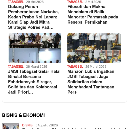
TABAGSEL
20 Mei 2026
TABAGSEL
2 Mei 2026
Dukung Penuh
Filosofi dan Makna
Pemberantasan Narkoba,
Mendalam di Balik
Kedan Prabo Nol Lapan:
Manortor Parmasak pada
Kami Siap Jadi Mitra
Resepsi Pernikahan
Strategis Polres Pad…
TABAGSEL
26 Maret 2026
TABAGSEL
26 Maret 2026
JMSI Tabagsel Gelar Halal
Manaon Lubis Ingatkan
Bihalal Bersama
JMSI Tabagsel: Jaga
Fahdriansyah Siregar,
Solidaritas dalam
Soliditas dan Kolaborasi
Menghadapi Tantangan
Jadi Priori…
Pers
BISNIS & EKONOMI
BISNIS
8 Agustus 2026