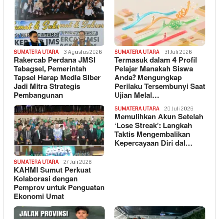
SUMATERA UTARA
3 Agustus 2026
SUMATERA UTARA
31 Juli 2026
Rakercab Perdana JMSI
Termasuk dalam 4 Profil
Tabagsel, Pemerintah
Pelajar Manakah Siswa
Tapsel Harap Media Siber
Anda? Mengungkap
Jadi Mitra Strategis
Perilaku Tersembunyi Saat
Pembangunan
Ujian Melal…
SUMATERA UTARA
20 Juli 2026
Memulihkan Akun Setelah
‘Lose Streak’: Langkah
Taktis Mengembalikan
Kepercayaan Diri dal…
SUMATERA UTARA
27 Juli 2026
KAHMI Sumut Perkuat
Kolaborasi dengan
Pemprov untuk Penguatan
Ekonomi Umat