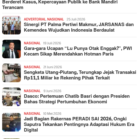
Berderet Kasus, Kepercayaan Publik ke Bank Mandiri
Terancam
ADVERTORIAL
,
NASIONAL
25 Juli 2026
Sinergi PT Palma Pertiwi Makmur, JARSANAS dan
Kemendes Wujudkan Indonesia Berdaulat
NASIONAL
19 Juli 2026
Gara-gara Ucapan “Lu Punya Otak Enggak?”, PWI
Kecam Sikap Merendahkan Hotman Paris
NASIONAL
21 Juni 2026
Sengketa Utang-Piutang, Terungkap Jejak Transaksi
Rp11,1 Miliar ke Rekening Pihak Terkait
NASIONAL
9 Juni 2026
Dasco: Pertemuan Chatib Basri dengan Presiden
Bahas Strategi Pertumbuhan Ekonomi
NASIONAL
10 Mei 2026
Jadi Bagian Rakernas PERADI SAI 2026, Ongki
Saputra Tekankan Pentingnya Adaptasi Hukum Era
Digital