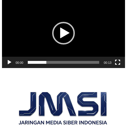
Pemutar
Video
00:00
00:13