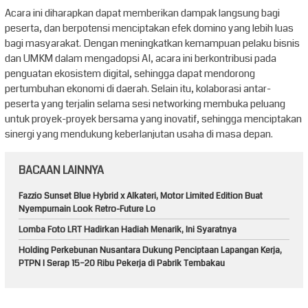
Acara ini diharapkan dapat memberikan dampak langsung bagi
peserta, dan berpotensi menciptakan efek domino yang lebih luas
bagi masyarakat. Dengan meningkatkan kemampuan pelaku bisnis
dan UMKM dalam mengadopsi AI, acara ini berkontribusi pada
penguatan ekosistem digital, sehingga dapat mendorong
pertumbuhan ekonomi di daerah. Selain itu, kolaborasi antar-
peserta yang terjalin selama sesi networking membuka peluang
untuk proyek-proyek bersama yang inovatif, sehingga menciptakan
sinergi yang mendukung keberlanjutan usaha di masa depan.
BACAAN LAINNYA
Fazzio Sunset Blue Hybrid x Alkateri, Motor Limited Edition Buat
Nyempurnain Look Retro-Future Lo
Lomba Foto LRT Hadirkan Hadiah Menarik, Ini Syaratnya
Holding Perkebunan Nusantara Dukung Penciptaan Lapangan Kerja,
PTPN I Serap 15–20 Ribu Pekerja di Pabrik Tembakau