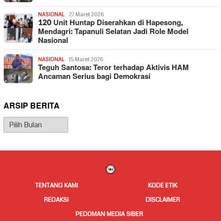
NASIONAL
27 Maret 2026
120 Unit Huntap Diserahkan di Hapesong,
Mendagri: Tapanuli Selatan Jadi Role Model
Nasional
NASIONAL
15 Maret 2026
Teguh Santosa: Teror terhadap Aktivis HAM
Ancaman Serius bagi Demokrasi
ARSIP BERITA
Arsip
Berita
TENTANG KAMI
KODE ETIK
REDAKSI
DISCLAIMER
PEDOMAN MEDIA SIBER