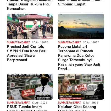
Tanpa Dasar Hukum Picu
Simpang Empat
Keresahan
SUMATERA BARAT
20 Juni 2026
SUMATERA BARAT
20 Juni 2026
Prestasi Jadi Contoh,
Pesona Matahari
SMPN 1 Dua Koto Beri
Terbenam di Puncak
Apresiasi Siswa
Panaroma Dua Koto:
Berprestasi
Surga Tersembunyi
Pasaman yang Siap Jadi
Desti…
SUMATERA BARAT
13 Juni 2026
SUMATERA BARAT
12 Juni 2026
RSUD Tuanku Imam
Keluhan Obat Kosong