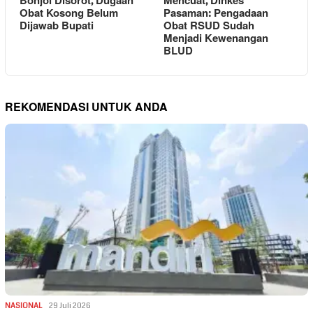
Bonjol Disorot, Dugaan
Mencuat, Dinkes
Obat Kosong Belum
Pasaman: Pengadaan
Dijawab Bupati
Obat RSUD Sudah
Menjadi Kewenangan
BLUD
REKOMENDASI UNTUK ANDA
NASIONAL
29 Juli 2026