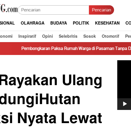
Pencarian
SIONAL
OLAHRAGA
BUDAYA
POLITIK
KESEHATAN
CO
konomi
Inspiratif
Opini
Selebritis
Sosok
Otomotif
Pe
gkaran Paksa Rumah Warga di Pasaman Tanpa Dasar Hukum Picu 
Pemut
Video
 Rayakan Ulang
ndungiHutan
si Nyata Lewat