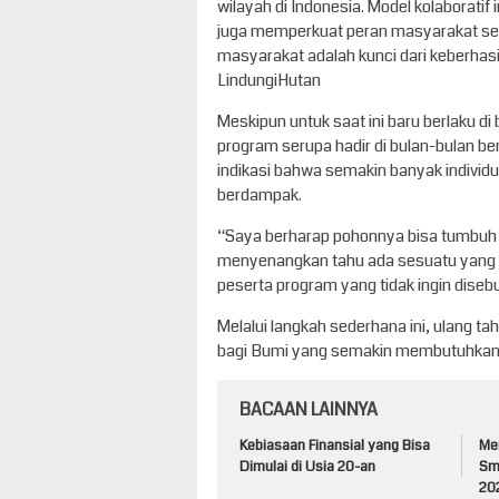
wilayah di Indonesia. Model kolaboratif
juga memperkuat peran masyarakat seb
masyarakat adalah kunci dari keberhas
LindungiHutan
Meskipun untuk saat ini baru berlaku 
program serupa hadir di bulan-bulan ber
indikasi bahwa semakin banyak individ
berdampak.
“Saya berharap pohonnya bisa tumbuh b
menyenangkan tahu ada sesuatu yang te
peserta program yang tidak ingin dise
Melalui langkah sederhana ini, ulang ta
bagi Bumi yang semakin membutuhkan 
BACAAN LAINNYA
Kebiasaan Finansial yang Bisa
Me
Dimulai di Usia 20-an
Sm
20