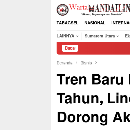
Loncat
ke
konten
TABAGSEL
NASIONAL
INTERNA
LAINNYA
Sumatera Utara
E
Baca:
Pembon
Beranda
Bisnis
Tren Baru
Tahun, Li
Dorong Ak