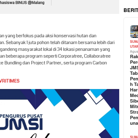
hasiswa BINUS @Malang
BERI
gan yang berfokus pada aksi konservasi hutan dan
. Sebanyak 1 juta pohon telah ditanam bersama lebih dari
SUM
UTA
andeng masyarakat lokal di 34 lokasi penanaman yang
Agus
an beberapa program seperti Corporatree, Collaboratree
Rak
Per
e Bundling dan Project Partner, serta program Carbon
JM
Tab
Pem
VRITIMES
h T
Har
Med
Sib
Mit
Str
Pe
un
SUM