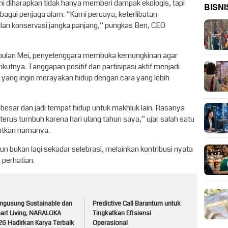
 ini diharapkan tidak hanya memberi dampak ekologis, tapi
BISNI
agai penjaga alam. “Kami percaya, keterlibatan
ilan konservasi jangka panjang,” pungkas Ben, CEO
di bulan Mei, penyelenggara membuka kemungkinan agar
ikutnya. Tanggapan positif dan partisipasi aktif menjadi
u yang ingin merayakan hidup dengan cara yang lebih
esar dan jadi tempat hidup untuk makhluk lain. Rasanya
rus tumbuh karena hari ulang tahun saya,” ujar salah satu
butkan namanya.
hun bukan lagi sekadar selebrasi, melainkan kontribusi nyata
perhatian.
ngusung Sustainable dan
Predictive Call Barantum untuk
art Living, NARALOKA
Tingkatkan Efisiensi
26 Hadirkan Karya Terbaik
Operasional