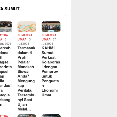
TA SUMUT
ATERA
SUMATERA
SUMATERA
RA
3
UTARA
31
UTARA
27
tus 2026
Juli 2026
Juli 2026
ercab
Termasuk
KAHMI
dana
dalam 4
Sumut
SI
Profil
Perkuat
agsel,
Pelajar
Kolaboras
erinta
Manakah
i dengan
apsel
Siswa
Pemprov
ap
Anda?
untuk
ia
Mengung
Penguata
er Jadi
kap
n
ra
Perilaku
Ekonomi
ategis
Tersembu
Umat
mbang
nyi Saat
an
Ujian
Melal…
ATERA