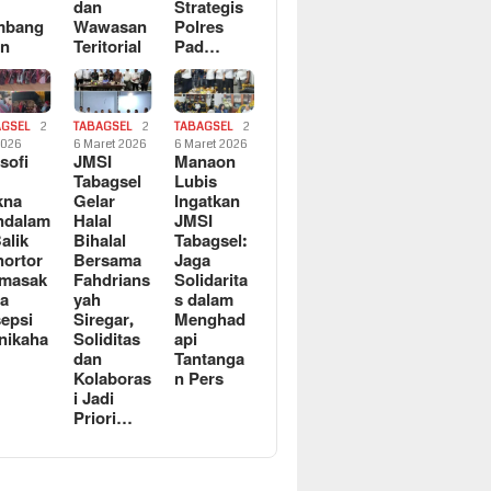
dan
Strategis
mbang
Wawasan
Polres
an
Teritorial
Pad…
AGSEL
2
TABAGSEL
2
TABAGSEL
2
2026
6 Maret 2026
6 Maret 2026
osofi
JMSI
Manaon
n
Tabagsel
Lubis
kna
Gelar
Ingatkan
ndalam
Halal
JMSI
Balik
Bihalal
Tabagsel:
ortor
Bersama
Jaga
rmasak
Fahdrians
Solidarita
a
yah
s dalam
epsi
Siregar,
Menghad
nikaha
Soliditas
api
dan
Tantanga
Kolaboras
n Pers
i Jadi
Priori…