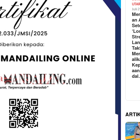
UTA
Juli 
Mem
an 
Set
‘Lo
Str
La
Tak
Me
ali
Kep
aan
da
ARTI