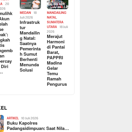
RA
20
2026
ulihk
MEDAN
18
MANDAILING
Akun
Juli 2026
NATAL
,
Infrastruk
SUMATERA
elah
tur
UTARA
18 Juli
se
Mandailin
2026
eak’:
Merajut
g Natal:
ngkah
Harmoni
Saatnya
tis
di Pantai
Pemerinta
ngemb
Barat,
h Sumut
kan
PAPPRI
Berhenti
ercay
Madina
Menunda
 Diri
Gelar
Solusi
l…
Temu
Ramah
Pengurus
KEL
ARTIKEL
10 Juli 2026
Buku Kapolres
Padangsidimpuan: Saat Nila…