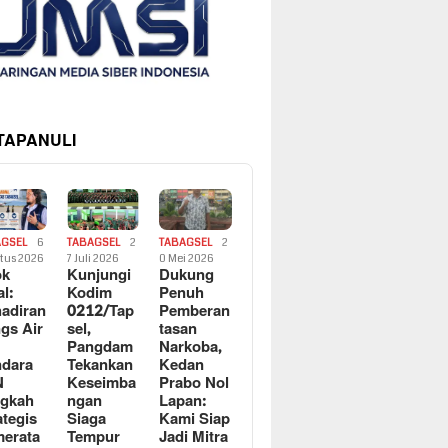
 TAPANULI
AGSEL
6
TABAGSEL
2
TABAGSEL
2
tus 2026
7 Juli 2026
0 Mei 2026
ok
Kunjungi
Dukung
al:
Kodim
Penuh
adiran
0212/Tap
Pemberan
gs Air
sel,
tasan
Pangdam
Narkoba,
dara
Tekankan
Kedan
N
Keseimba
Prabo Nol
ngkah
ngan
Lapan:
ategis
Siaga
Kami Siap
erata
Tempur
Jadi Mitra