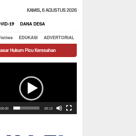
KAMIS, 6 AGUSTUS 2026
VID-19
DANA DESA
ristiwa
EDUKASI
ADVERTORIAL
Keresahan
Truk Miring Hambat Arus Lalu Lintas di Jalan Pan
ar
00:00
00:13