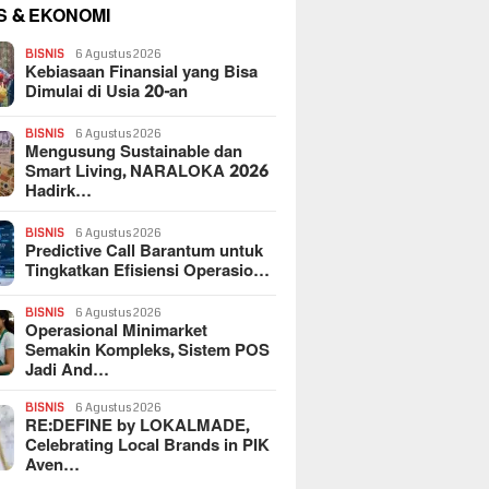
S & EKONOMI
BISNIS
6 Agustus 2026
Kebiasaan Finansial yang Bisa
Dimulai di Usia 20-an
BISNIS
6 Agustus 2026
Mengusung Sustainable dan
Smart Living, NARALOKA 2026
Hadirk…
BISNIS
6 Agustus 2026
Predictive Call Barantum untuk
Tingkatkan Efisiensi Operasio…
BISNIS
6 Agustus 2026
Operasional Minimarket
Semakin Kompleks, Sistem POS
Jadi And…
BISNIS
6 Agustus 2026
RE:DEFINE by LOKALMADE,
Celebrating Local Brands in PIK
Aven…