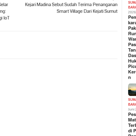
SUM
elar
Kejari Madina Sebut Sudah Terima Penanganan
BAR
ng:
Smart Village Dari Kejati Sumut
202
Pe
i IoT
kar
Pak
Ru
War
Pa
Tan
Das
Hu
Pic
Ker
n
SUM
BAR
Juni
Pe
Mat
Te
di 