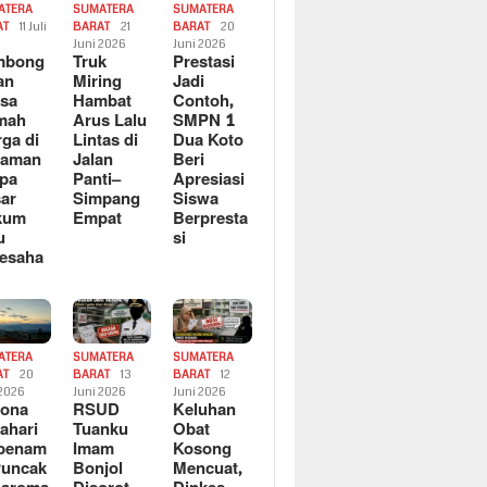
ATERA
SUMATERA
SUMATERA
AT
11 Juli
BARAT
21
BARAT
20
6
Juni 2026
Juni 2026
mbong
Truk
Prestasi
an
Miring
Jadi
sa
Hambat
Contoh,
mah
Arus Lalu
SMPN 1
ga di
Lintas di
Dua Koto
saman
Jalan
Beri
pa
Panti–
Apresiasi
ar
Simpang
Siswa
kum
Empat
Berpresta
u
si
esaha
ATERA
SUMATERA
SUMATERA
AT
20
BARAT
13
BARAT
12
 2026
Juni 2026
Juni 2026
sona
RSUD
Keluhan
ahari
Tuanku
Obat
rbenam
Imam
Kosong
Puncak
Bonjol
Mencuat,