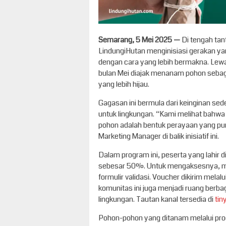
Semarang, 5 Mei 2025 —
Di tengah tan
LindungiHutan menginisiasi gerakan y
dengan cara yang lebih bermakna. Lewa
bulan Mei diajak menanam pohon seba
yang lebih hijau.
Gagasan ini bermula dari keinginan se
untuk lingkungan. “Kami melihat bahwa
pohon adalah bentuk perayaan yang pun
Marketing Manager di balik inisiatif ini.
Dalam program ini, peserta yang lahir
sebesar 50%. Untuk mengaksesnya, me
formulir validasi. Voucher dikirim melal
komunitas ini juga menjadi ruang berbag
lingkungan. Tautan kanal tersedia di
tin
Pohon-pohon yang ditanam melalui progr