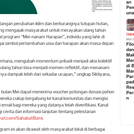
an
Pe
un
tangan perubahan iklim dan berkurangnya tutupan hutan,
ang mengajak masyarakat untuk merayakan ulang tahun
TAB
t program “Mei-nanam Harapan”, individu yang lahir di
Mei 
gai simbol pertambahan usia dan harapan akan masa depan
Fil
da
Ma
Me
derhana, mengubah momentum pribadi menjadi aksi kolektif
di 
 ulang tahun bisa menjadi momen reflektif, dan menanam
Man
ya dampak lebih dari sekadar ucapan,” ungkap Siktiyana,
Pa
pad
Res
 di bulan Mei dapat menerima voucher potongan donasi pohon
Per
n
reka cukup bergabung ke kanal komunitas dan mengisi
ui email bagi mereka yang datanya telah diverifikasi. Kanal
i cerita dan informasi lanjutan tentang pelestarian
yurl.com/SahabatBumi
.
am ini akan dirawat oleh masyarakat lokal di berbagai